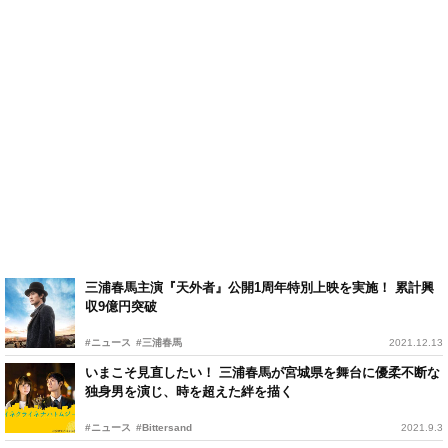
三浦春馬主演『天外者』公開1周年特別上映を実施！ 累計興
収9億円突破
#ニュース
#三浦春馬
2021.12.13
いまこそ見直したい！ 三浦春馬が宮城県を舞台に優柔不断な
独身男を演じ、時を超えた絆を描く
#ニュース
#Bittersand
2021.9.3