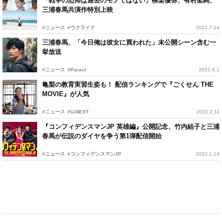
「戦争の恐怖は過去のモノではない」柳楽優弥、有村架純、
三浦春馬共演作特別上映
#ニュース
#ウクライナ
2022.7.14
三浦春馬、「今日俺は彼女に買われた」未公開シーン含む一
挙放送
#ニュース
#Paravi
2022.6.1
亀梨の教育実習生姿も！ 配信ランキングで『ごくせん THE
MOVIE』が人気
#ニュース
#U-NEXT
2022.2.11
『コンフィデンスマンJP 英雄編』公開記念、竹内結子と三浦
春馬が伝説のダイヤを争う第1弾配信開始
#ニュース
#コンフィデンスマンJP
2022.1.14