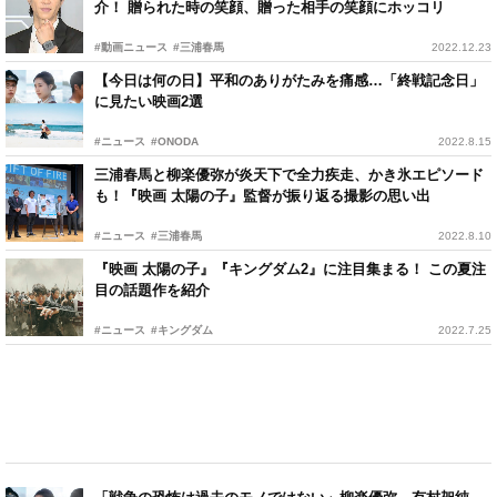
介！ 贈られた時の笑顔、贈った相手の笑顔にホッコリ
#動画ニュース
#三浦春馬
2022.12.23
【今日は何の日】平和のありがたみを痛感…「終戦記念日」
に見たい映画2選
#ニュース
#ONODA
2022.8.15
三浦春馬と柳楽優弥が炎天下で全力疾走、かき氷エピソード
も！『映画 太陽の子』監督が振り返る撮影の思い出
#ニュース
#三浦春馬
2022.8.10
『映画 太陽の子』『キングダム2』に注目集まる！ この夏注
目の話題作を紹介
#ニュース
#キングダム
2022.7.25