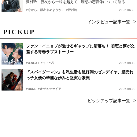
沢村玲、親友から一線を越えて…理想の恋愛像について語る
#今から、親友やめようか。
#沢村玲
2026.06.20
インタビュー記事一覧
PICKUP
ファン・イニョプが魅せるギャップに沼落ち！ 初恋と夢が交
差する青春ラブストーリー
#U-NEXT
#イ・ヘリ
2026.08.10
『スパイダーマン』も私生活も絶好調のゼンデイヤ、超売れ
っ子女優の華麗な歩みと堅実な素顔
#DUNE
#オデュッセイア
2026.08.09
ピックアップ記事一覧