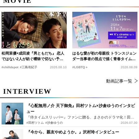
MOVIE
松岡茉優×成田凌『男ともだち』 恋人
はるな愛が初の母親役 トランスジェン
ではない2人が紡ぐ曖昧で切ない予告
ダー当事者の視点で描く青春タイムス
編解禁
リップコメディ
#chilldspot
#三島有紀子
2026.08.10
#LGBTQ＋
2026.08.09
動画記事一覧
INTERVIEW
『心配無用ノ介 天下御免』田村ツトム×沙倉ゆうのインタビ
ュー
『侍タイムスリッパー』ファンに贈る、まさかのドラマ化！田村ツトム×沙倉ゆうのが語る『心配無用ノ介』撮影秘話
#田村ツトム
#沙倉ゆうの
2026.07.30
『今から、親友やめようか。』沢村玲インタビュー