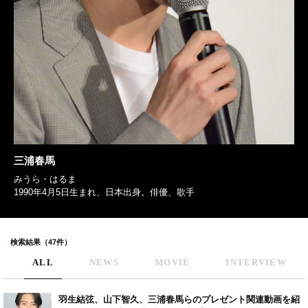
三浦春馬
みうら・はるま
1990年4月5日生まれ、日本出身。俳優、歌手
検索結果（47件）
ALL
NEWS
MOVIE
INTERVIEW
羽生結弦、山下智久、三浦春馬らのプレゼント関連動画を紹