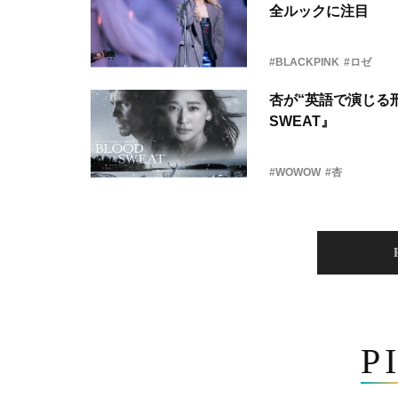
全ルックに注目
#BLACKPINK
#ロゼ
杏が“英語で演じる刑
SWEAT』
#WOWOW
#杏
P