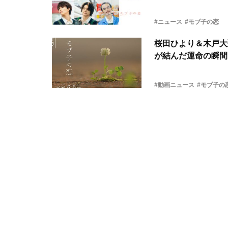
#ニュース
#モブ子の恋
桜田ひより＆木戸大
が結んだ運命の瞬間
#動画ニュース
#モブ子の