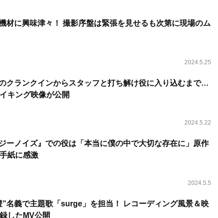
影機材に興味津々！ 撮影序盤は緊張を見せるも次第に現場のム
2024.5.25
張のクランクインからスタッフと打ち解け役に入り込むまで…
イキング映像が公開
2024.5.22
バジーノイズ』での役は「本当に僕の中で大切な存在に」原作
手紙に感激
2024.5.5
澄”名義で主題歌「surge」を担当！ レコーディング風景＆映
録したMV公開