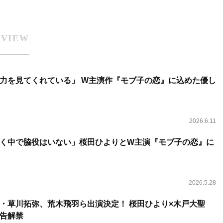
RVIEW
力を見てくれている」 W主演作『モブ子の恋』に込めた優し
2026.6.11
く中で脇役はいない」桜田ひよりとW主演『モブ子の恋』に
2026.5.28
・草川拓弥、荒木飛羽ら出演決定！ 桜田ひより×木戸大聖
告解禁