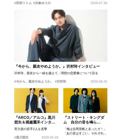
#田村ツトム
#沙倉ゆうの
2026.07.30
『今から、親友やめようか。』沢村玲インタビュー
沢村玲、親友から一線を越えて…理想の恋愛像について語る
#今から、親友やめようか。
#沢村玲
2026.06.20
『ARCO／アルコ』黒川
『ストリート・キングダ
想矢＆堀越麗禾インタビ
ム 自分の音を鳴ら
ュー
せ。』峯田和伸、若葉竜
実力派の若手2人を直撃
「俺は吉岡里帆と走ったぞ！」
也、吉岡里帆インタビュ
「あの音はすごい」それぞれの
ー
#黒川想矢
2026.04.18
忘れがたいシーンとは？