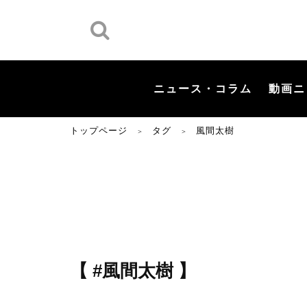
ニュース・コラム
動画ニ
トップページ
タグ
風間太樹
＞
＞
【 #風間太樹 】