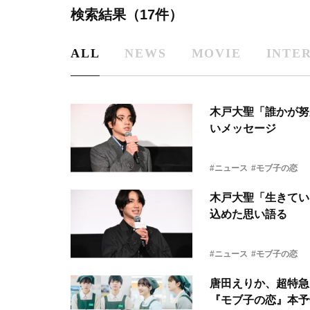
検索結果（17件）
ALL
NEWS
MOVIE
INTE
木戸大聖「誰かが努
いメッセージ
#ニュース
#モブ子の恋
木戸大聖「生きてい
込めた思い語る
#ニュース
#モブ子の恋
唐田えりか、超特急
『モブ子の恋』本予