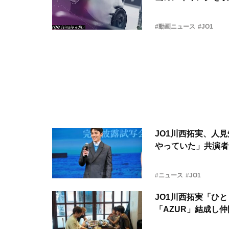
#動画ニュース
#JO1
JO1川西拓実、人
やっていた」共演者
#ニュース
#JO1
JO1川西拓実「ひ
「AZUR」結成し