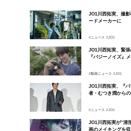
JO1川西拓実、撮
ードメーカーに
#ニュース
#JO1
JO1川西拓実、緊
『バジーノイズ』メ
#動画ニュース
#JO1
JO1川⻄拓実、『
者・むつき潤からの
#ニュース
#JO1
JO1川西拓実が“清
画のメイキングを収