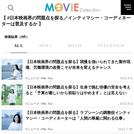
【 #日本映画界の問題点を探る／インティマシー・コーディネー
ターは普及するか 】
検索結果（4件）
ALL
NEWS
MOVIE
INTERVIEW
【日本映画界の問題点を探る】我慢を強いられてきた製作現
場、労働環境の改善こそが未来を変えるチャンス
#ニュース
#Me Too
2022.8.6
【日本映画界の問題点を探る】生身で挑む俳優の安全を考え
ると「予算が厳しいから前貼りはやめます」とは言えない
#ニュース
#Me Too
2022.8.3
【日本映画界の問題点を探る】ラブシーンの調整役インティ
マシー・コーディネーターは「人間の尊厳に関わる仕事」
#ニュース
#Me Too
2022.7.30