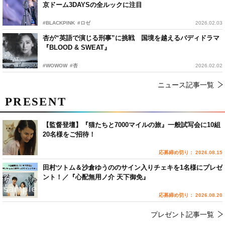
京ドーム3DAYSの全ルックに注目
#BLACKPINK
#ロゼ
2026.02.03
杏が“英語で演じる刑事”に挑戦 国境を越えるバディドラマ
『BLOOD & SWEAT』
#WOWOW
#杏
2026.02.02
ニュース記事一覧
PRESENT
【監督登壇】『猫たちと7000マイルの旅』一般試写会に10組
20名様をご招待！
応募締め切り： 2026.08.15
田村ツトム＆沙倉ゆうののサイン入りチェキを1名様にプレゼ
ント！／『心配無用ノ介 天下御免』
応募締め切り： 2026.08.20
プレゼント記事一覧