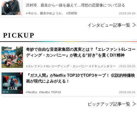
沢村玲、親友から一線を越えて…理想の恋愛像について語る
#今から、親友やめようか。
#沢村玲
2026.06.20
インタビュー記事一覧
PICKUP
奇妙で自由な音楽家集団の真実とは？『エレファント6レコー
ディング・カンパニー』が教える“好き”を貫くDIY精神
#エレファント6レコーディング・カンパニー
#ドキュメンタリー
2026.08.05
『ガス人間』がNetflix TOP10でTOP3キープ！ 伝説的特撮映
画が現代によみがえる！
#Netflix
#Netflix TOP10
2026.08.04
ピックアップ記事一覧