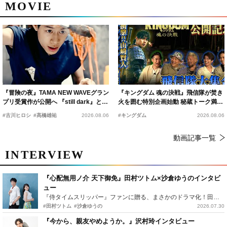
MOVIE
『冒険の夜』TAMA NEW WAVEグラン
『キングダム 魂の決戦』飛信隊が焚き
プリ受賞作が公開へ 『still dark』と同
火を囲む特別企画始動 秘蔵トーク満載
時上映決定
の“キングダムキャンプ”開催
#古川ヒロシ
#髙橋雄祐
2026.08.06
#キングダム
2026.08.06
動画記事一覧
INTERVIEW
『心配無用ノ介 天下御免』田村ツトム×沙倉ゆうのインタビ
ュー
『侍タイムスリッパー』ファンに贈る、まさかのドラマ化！田村ツトム×沙倉ゆうのが語る『心配無用ノ介』撮影秘話
#田村ツトム
#沙倉ゆうの
2026.07.30
『今から、親友やめようか。』沢村玲インタビュー