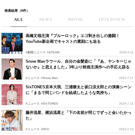
検索結果（8件）
ALL
NEWS
MOVIE
INTERVIEW
高橋文哉主演『ブルーロック』エゴ剥き出しの激闘！
YouTube新企画でキャストの素顔にも迫る
#動画ニュース
#&TEAM
2026.6.11
Snow Manラウール、自分の金髪姿に「『あ、ヤンキーじゃ
ないか』と思えました」3年ぶり映画主演作への手応え語る
#ニュース
#Snow Man
2024.7.17
SixTONES京本大我、三浦獠太と坂口涼太郎との演奏シーン
に「まるで同じバンドを結成したような気持ち」
#ニュース
#SixTONES
2024.7.12
藤井流星、横浜流星と「下の名前が同じでずっと会いたかっ
た」
#ニュース
#DCU
2022.2.10