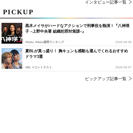
インタビュー記事一覧
PICKUP
黒木メイサがハードなアクションで刑事役を熱演！『八神瑛
子 –上野中央署 組織犯罪対策課–』
#Hulu
#Hulu週間ランキング
2026.08.08
夏BLが真っ盛り！ 胸キュンも感動も運んでくれるおすすめ
ドラマ3選
#BL
#コントラスト
2026.08.07
ピックアップ記事一覧