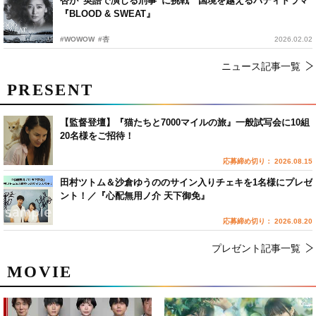
杏が“英語で演じる刑事”に挑戦 国境を越えるバディドラマ
『BLOOD & SWEAT』
#WOWOW
#杏
2026.02.02
ニュース記事一覧
PRESENT
【監督登壇】『猫たちと7000マイルの旅』一般試写会に10組
20名様をご招待！
応募締め切り： 2026.08.15
田村ツトム＆沙倉ゆうののサイン入りチェキを1名様にプレゼ
ント！／『心配無用ノ介 天下御免』
応募締め切り： 2026.08.20
プレゼント記事一覧
MOVIE