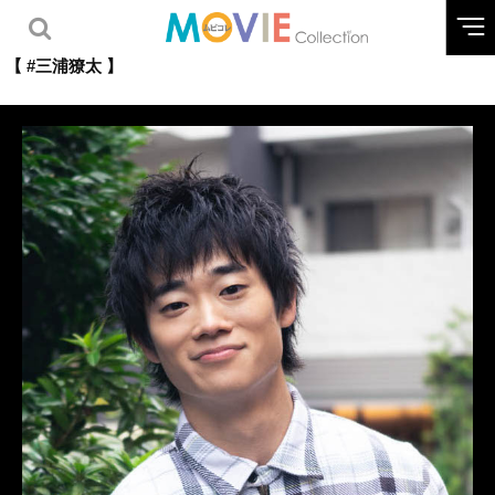
【 #三浦獠太 】