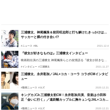
三浦獠太、神尾楓珠＆前田旺志郎と打ち解けたきっかけは…
サッカーと裸の付き合い!?
#ニュース
#BL
2021.12.4
『彼女が好きなものは』三浦獠太インタビュー
映画初出演の三浦獠太 神尾楓珠らとの友情語る『彼女が好きなものは』インタビュー
#インタビュー
#三浦獠太
2021.11.27
三浦獠太、永井彩加／JAL×コカ・コーラ コラボCMインタビ
ュー
#動画ニュース
#カズ
2020.12.21
キングカズJr.三浦獠太初CM！永井彩加共演、音楽は小田和
正「会いに行く」／遠距離カップルに胸キュンなJAL×コカ・
コーラ コラボCM
#動画ニュース
#カズ
2020.12.21