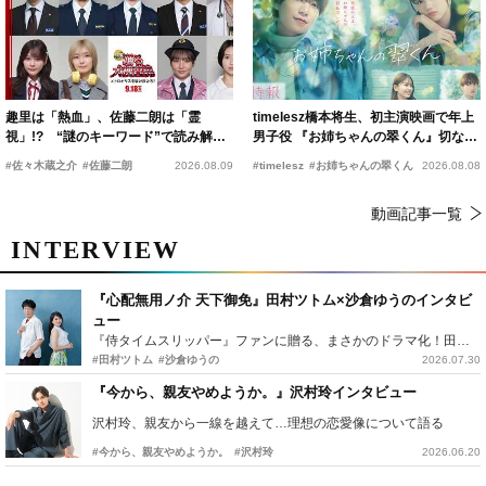
趣里は「熱血」、佐藤二朗は「霊
timelesz橋本将生、初主演映画で年上
視」!? “謎のキーワード”で読み解く
男子役 『お姉ちゃんの翠くん』切ない
『踊る大捜査線 N.E.W.』新メンバー
恋の幕開けを予感
#佐々木蔵之介
#佐藤二朗
2026.08.09
#timelesz
#お姉ちゃんの翠くん
2026.08.08
動画記事一覧
INTERVIEW
『心配無用ノ介 天下御免』田村ツトム×沙倉ゆうのインタビ
ュー
『侍タイムスリッパー』ファンに贈る、まさかのドラマ化！田村ツトム×沙倉ゆうのが語る『心配無用ノ介』撮影秘話
#田村ツトム
#沙倉ゆうの
2026.07.30
『今から、親友やめようか。』沢村玲インタビュー
沢村玲、親友から一線を越えて…理想の恋愛像について語る
#今から、親友やめようか。
#沢村玲
2026.06.20