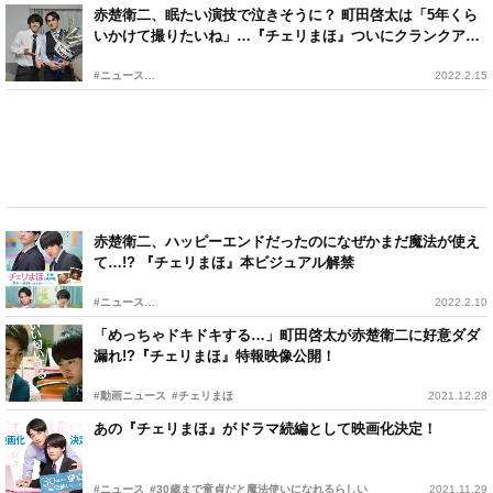
赤楚衛二、眠たい演技で泣きそうに？ 町田啓太は「5年くら
いかけて撮りたいね」…『チェリまほ』ついにクランクアッ
プ！
#ニュース
2022.2.15
赤楚衛二、ハッピーエンドだったのになぜかまだ魔法が使え
て…!? 『チェリまほ』本ビジュアル解禁
#ニュース
2022.2.10
「めっちゃドキドキする…」町田啓太が赤楚衛二に好意ダダ
漏れ!?『チェリまほ』特報映像公開！
#動画ニュース
#チェリまほ
2021.12.28
あの『チェリまほ』がドラマ続編として映画化決定！
#ニュース
#30歳まで童貞だと魔法使いになれるらしい
2021.11.29