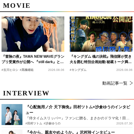
MOVIE
『冒険の夜』TAMA NEW WAVEグラン
『キングダム 魂の決戦』飛信隊が焚き
プリ受賞作が公開へ 『still dark』と同
火を囲む特別企画始動 秘蔵トーク満載
時上映決定
の“キングダムキャンプ”開催
#古川ヒロシ
#髙橋雄祐
2026.08.06
#キングダム
2026.08.06
動画記事一覧
INTERVIEW
『心配無用ノ介 天下御免』田村ツトム×沙倉ゆうのインタビ
ュー
『侍タイムスリッパー』ファンに贈る、まさかのドラマ化！田村ツトム×沙倉ゆうのが語る『心配無用ノ介』撮影秘話
#田村ツトム
#沙倉ゆうの
2026.07.30
『今から、親友やめようか。』沢村玲インタビュー