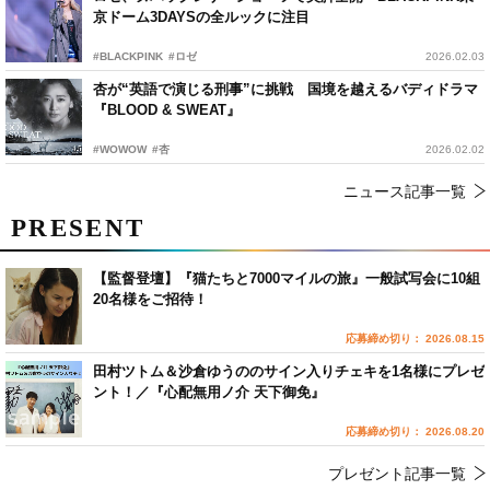
京ドーム3DAYSの全ルックに注目
#BLACKPINK
#ロゼ
2026.02.03
杏が“英語で演じる刑事”に挑戦 国境を越えるバディドラマ
『BLOOD & SWEAT』
#WOWOW
#杏
2026.02.02
ニュース記事一覧
PRESENT
【監督登壇】『猫たちと7000マイルの旅』一般試写会に10組
20名様をご招待！
応募締め切り： 2026.08.15
田村ツトム＆沙倉ゆうののサイン入りチェキを1名様にプレゼ
ント！／『心配無用ノ介 天下御免』
応募締め切り： 2026.08.20
プレゼント記事一覧