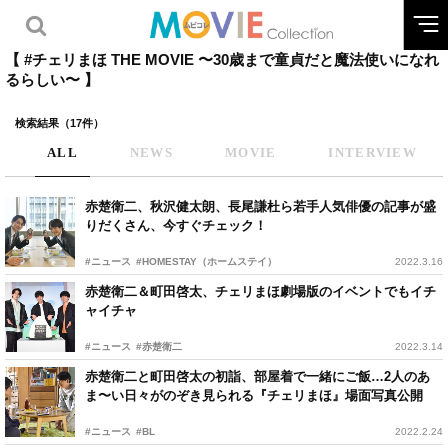
【 #チェリまほ THE MOVIE 〜30歳まで童貞だと魔法使いになれ
るらしい〜 】
検索結果（17件）
ALL
NEWS
MOVIE
INTERVIEW
赤楚衛二、秋沢健太朗、長尾謙杜ら若手人気俳優の記事が盛
りだくさん、今すぐチェック！
#ニュース
#HOMESTAY（ホームステイ）
2022.3.16
赤楚衛二＆町田啓太、チェリまほ劇場版のイベントでもイチ
ャイチャ
#ニュース
#赤楚衛二
2022.3.14
赤楚衛二と町田啓太の初詣、部屋着で一緒にご飯…2人のあ
ま〜い日々がのぞき見られる『チェリまほ』場面写真公開
#ニュース
#BL
2022.2.24