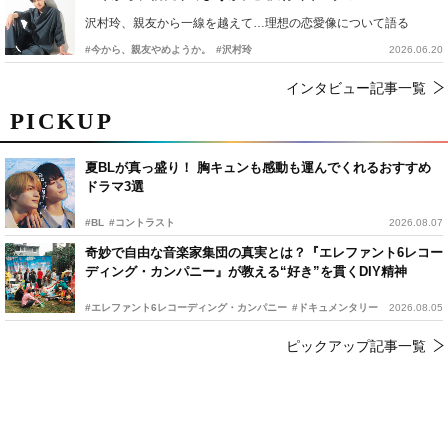
沢村玲、親友から一線を越えて…理想の恋愛像について語る
#今から、親友やめようか。
#沢村玲
2026.06.20
インタビュー記事一覧
PICKUP
夏BLが真っ盛り！ 胸キュンも感動も運んでくれるおすすめ
ドラマ3選
#BL
#コントラスト
2026.08.07
奇妙で自由な音楽家集団の真実とは？『エレファント6レコー
ディング・カンパニー』が教える“好き”を貫くDIY精神
#エレファント6レコーディング・カンパニー
#ドキュメンタリー
2026.08.05
ピックアップ記事一覧