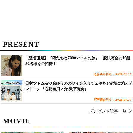
PRESENT
【監督登壇】『猫たちと7000マイルの旅』一般試写会に10組
20名様をご招待！
応募締め切り： 2026.08.15
田村ツトム＆沙倉ゆうののサイン入りチェキを1名様にプレゼ
ント！／『心配無用ノ介 天下御免』
応募締め切り： 2026.08.20
プレゼント記事一覧
MOVIE