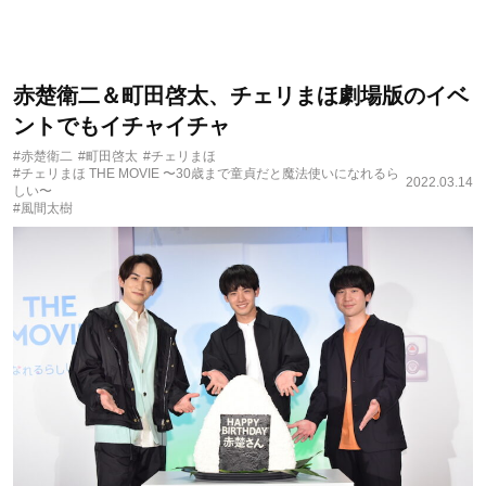
赤楚衛二＆町田啓太、チェリまほ劇場版のイベ
ントでもイチャイチャ
#赤楚衛二
#町田啓太
#チェリまほ
#チェリまほ THE MOVIE 〜30歳まで童貞だと魔法使いになれるら
2022.03.14
しい〜
#風間太樹