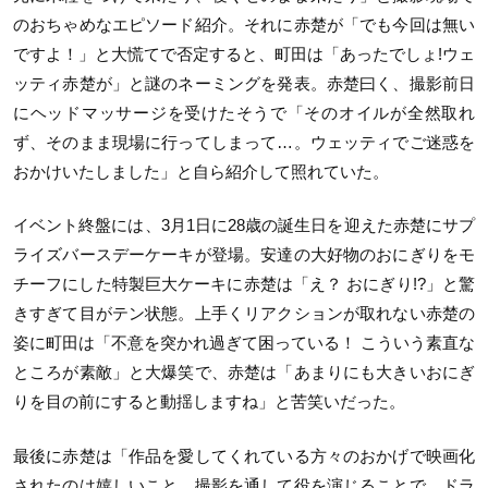
のおちゃめなエピソード紹介。それに赤楚が「でも今回は無い
ですよ！」と大慌てで否定すると、町田は「あったでしょ!ウェ
ッティ赤楚が」と謎のネーミングを発表。赤楚曰く、撮影前日
にヘッドマッサージを受けたそうで「そのオイルが全然取れ
ず、そのまま現場に行ってしまって…。ウェッティでご迷惑を
おかけいたしました」と自ら紹介して照れていた。
イベント終盤には、3月1日に28歳の誕生日を迎えた赤楚にサプ
ライズバースデーケーキが登場。安達の大好物のおにぎりをモ
チーフにした特製巨大ケーキに赤楚は「え？ おにぎり!?」と驚
きすぎて目がテン状態。上手くリアクションが取れない赤楚の
姿に町田は「不意を突かれ過ぎて困っている！ こういう素直な
ところが素敵」と大爆笑で、赤楚は「あまりにも大きいおにぎ
りを目の前にすると動揺しますね」と苦笑いだった。
最後に赤楚は「作品を愛してくれている方々のおかげで映画化
されたのは嬉しいこと。撮影を通して役を演じることで、ドラ