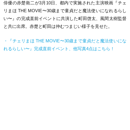
俳優の赤楚衛二が3月10日、都内で実施された主演映画『チェ
リまほ THE MOVIE〜30歳まで童貞だと魔法使いになれるらし
い〜』の完成直前イベントに共演した町田啓太、風間太樹監督
と共に出席。赤楚と町田は仲むつまじい様子を見せた。
・『チェリまほ THE MOVIE〜30歳まで童貞だと魔法使いにな
れるらしい〜』完成直前イベント、他写真4点はこちら！