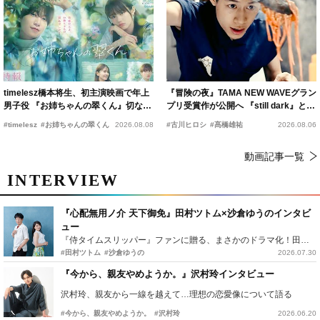
timelesz橋本将生、初主演映画で年上
『冒険の夜』TAMA NEW WAVEグラン
男子役 『お姉ちゃんの翠くん』切ない
プリ受賞作が公開へ 『still dark』と同
恋の幕開けを予感
時上映決定
#timelesz
#お姉ちゃんの翠くん
2026.08.08
#古川ヒロシ
#髙橋雄祐
2026.08.06
動画記事一覧
INTERVIEW
『心配無用ノ介 天下御免』田村ツトム×沙倉ゆうのインタビ
ュー
『侍タイムスリッパー』ファンに贈る、まさかのドラマ化！田村ツトム×沙倉ゆうのが語る『心配無用ノ介』撮影秘話
#田村ツトム
#沙倉ゆうの
2026.07.30
『今から、親友やめようか。』沢村玲インタビュー
沢村玲、親友から一線を越えて…理想の恋愛像について語る
#今から、親友やめようか。
#沢村玲
2026.06.20