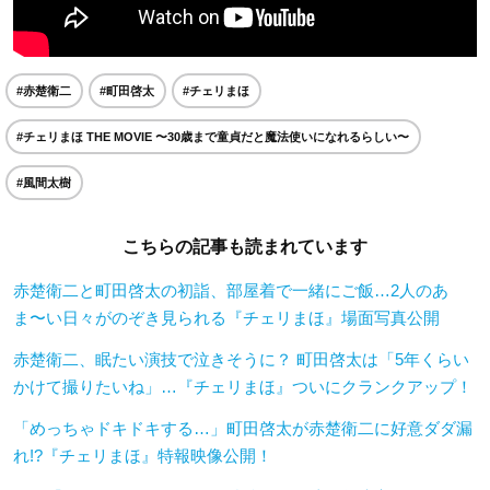
#赤楚衛二
#町田啓太
#チェリまほ
#チェリまほ THE MOVIE 〜30歳まで童貞だと魔法使いになれるらしい〜
#風間太樹
こちらの記事も読まれています
赤楚衛二と町田啓太の初詣、部屋着で一緒にご飯…2人のあ
ま〜い日々がのぞき見られる『チェリまほ』場面写真公開
赤楚衛二、眠たい演技で泣きそうに？ 町田啓太は「5年くらい
かけて撮りたいね」…『チェリまほ』ついにクランクアップ！
「めっちゃドキドキする…」町田啓太が赤楚衛二に好意ダダ漏
れ!?『チェリまほ』特報映像公開！