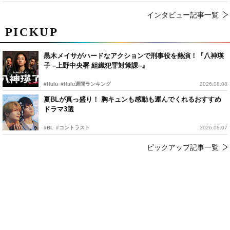
インタビュー記事一覧
PICKUP
黒木メイサがハードなアクションで刑事役を熱演！『八神瑛
子 –上野中央署 組織犯罪対策課–』
#Hulu
#Hulu週間ランキング
2026.08.08
夏BLが真っ盛り！ 胸キュンも感動も運んでくれるおすすめ
ドラマ3選
#BL
#コントラスト
2026.08.07
ピックアップ記事一覧