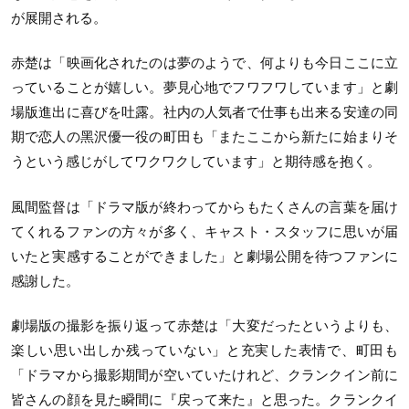
が展開される。
赤楚は「映画化されたのは夢のようで、何よりも今日ここに立
っていることが嬉しい。夢見心地でフワフワしています」と劇
場版進出に喜びを吐露。社内の人気者で仕事も出来る安達の同
期で恋人の黑沢優一役の町田も「またここから新たに始まりそ
うという感じがしてワクワクしています」と期待感を抱く。
風間監督は「ドラマ版が終わってからもたくさんの言葉を届け
てくれるファンの方々が多く、キャスト・スタッフに思いが届
いたと実感することができました」と劇場公開を待つファンに
感謝した。
劇場版の撮影を振り返って赤楚は「大変だったというよりも、
楽しい思い出しか残っていない」と充実した表情で、町田も
「ドラマから撮影期間が空いていたけれど、クランクイン前に
皆さんの顔を見た瞬間に『戻って来た』と思った。クランクイ