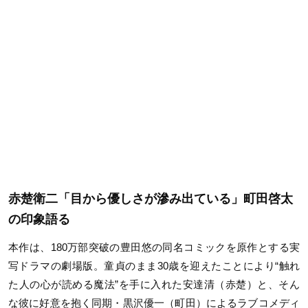
赤楚衛二「目から優しさが滲み出ている」町田啓太
の印象語る
本作は、
180万部突破の豊田悠の同名コミックを原作とする実
写ドラマの劇場版。童貞のまま30歳を迎えたことにより“触れ
た人の心が読める魔法”を手に入れた安達清（赤楚）と、そん
な彼に好意を抱く同期・黒沢優一（町田）によるラブコメディ