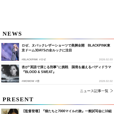
NEWS
ロゼ、ヌバックレザーショーツで美脚全開 BLACKPINK東
京ドーム3DAYSの全ルックに注目
#BLACKPINK
#ロゼ
2026.02.03
杏が“英語で演じる刑事”に挑戦 国境を越えるバディドラマ
『BLOOD & SWEAT』
#WOWOW
#杏
2026.02.02
ニュース記事一覧
PRESENT
【監督登壇】『猫たちと7000マイルの旅』一般試写会に10組