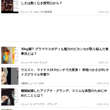
しさは飽くなき探究心から？
#ニュース
#セレブの美容術
2021.8.8
30kg減!? グラマラスボディも魅力のビヨンセが取り組んだ食
事法とは？
#ニュース
#コーチェラ
2021.8.1
ウエスト、マイナス19.5センチで大変身！ 和地つかさがXLサ
イズグラドル卒業?!
#動画ニュース
#CM
2021.6.22
極秘結婚したアリアナ・グランデ、スリムな体型のためにや
めたこととは？
#ニュース
#アリアナ・グランデ
2021.6.13