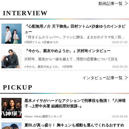
動画記事一覧
INTERVIEW
『心配無用ノ介 天下御免』田村ツトム×沙倉ゆうのインタビ
ュー
『侍タイムスリッパー』ファンに贈る、まさかのドラマ化！田村ツトム×沙倉ゆうのが語る『心配無用ノ介』撮影秘話
#田村ツトム
#沙倉ゆうの
2026.07.30
『今から、親友やめようか。』沢村玲インタビュー
沢村玲、親友から一線を越えて…理想の恋愛像について語る
#今から、親友やめようか。
#沢村玲
2026.06.20
インタビュー記事一覧
PICKUP
黒木メイサがハードなアクションで刑事役を熱演！『八神瑛
子 –上野中央署 組織犯罪対策課–』
#Hulu
#Hulu週間ランキング
2026.08.08
夏BLが真っ盛り！ 胸キュンも感動も運んでくれるおすすめ