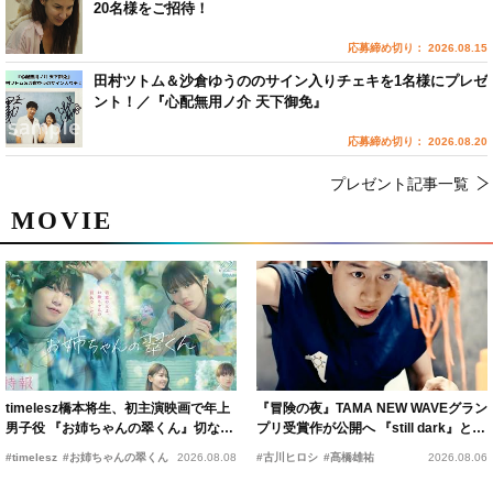
20名様をご招待！
応募締め切り： 2026.08.15
田村ツトム＆沙倉ゆうののサイン入りチェキを1名様にプレゼ
ント！／『心配無用ノ介 天下御免』
応募締め切り： 2026.08.20
プレゼント記事一覧
MOVIE
timelesz橋本将生、初主演映画で年上
『冒険の夜』TAMA NEW WAVEグラン
男子役 『お姉ちゃんの翠くん』切ない
プリ受賞作が公開へ 『still dark』と同
恋の幕開けを予感
時上映決定
#timelesz
#お姉ちゃんの翠くん
2026.08.08
#古川ヒロシ
#髙橋雄祐
2026.08.06