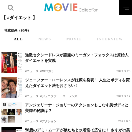
【 #ダイエット 】
検索結果（20件）
ALL
NEWS
MOVIE
INTERVIEW
過激セクシードレスが話題のミーガン・フォックスは原始人
ダイエットを実践
#ニュース
#METガラ
2021.9.26
ジェニファー・ローレンスが妊娠を発表！ 人生とボディを変
えたダイエット法をおさらい！
#ニュース
#ジェニファー・ローレンス
2021.9.19
アンジェリーナ・ジョリーのアクションもこなす美ボディと
美脚の秘訣は？
#ニュース
#アクション
2021.9.5
58歳のデミ・ムーアが娘たちと水着姿で広告に！ さすがの美