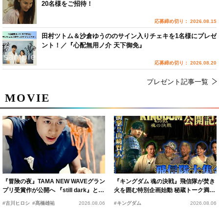
20名様をご招待！
応募締め切り： 2026.08.15
田村ツトム＆沙倉ゆうののサイン入りチェキを1名様にプレゼ
ント！／『心配無用ノ介 天下御免』
応募締め切り： 2026.08.20
プレゼント記事一覧
MOVIE
『冒険の夜』TAMA NEW WAVEグラン
『キングダム 魂の決戦』飛信隊が焚き
プリ受賞作が公開へ 『still dark』と同
火を囲む特別企画始動 秘蔵トーク満載
時上映決定
の“キングダムキャンプ”開催
#古川ヒロシ
#髙橋雄祐
2026.08.06
#キングダム
2026.08.06