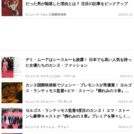
だった男が陥落した理由とは？ 注目の記事をピックアップ
#ニュース
#カンヌ国際映画祭
2024.6.10
デミ・ムーアはシースルーも披露！ 日本でも高い人気を誇っ
た女優たちのカンヌ・ファッション
#ニュース
#エマニュエル・ベアール
2024.6.4
カンヌ国際映画祭でジェシー・プレモンスが男優賞！ ヨルゴ
ス・ランティモス監督×エマ・ストーン『憐れみの３章』公
開日決定
#ニュース
#ジェシー・プレモンス
2024.5.29
ヨルゴス・ランティモス監督4度目のカンヌ！ エマ・ストー
ンら豪華キャストが『憐れみの３章』プレミアを華々しく飾
る
#ニュース
#ウィレム・デフォー
2024.5.27