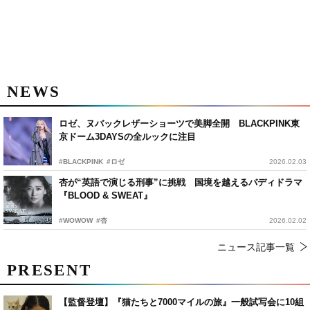
NEWS
ロゼ、ヌバックレザーショーツで美脚全開 BLACKPINK東
京ドーム3DAYSの全ルックに注目
#BLACKPINK
#ロゼ
2026.02.03
杏が“英語で演じる刑事”に挑戦 国境を越えるバディドラマ
『BLOOD & SWEAT』
#WOWOW
#杏
2026.02.02
ニュース記事一覧
PRESENT
【監督登壇】『猫たちと7000マイルの旅』一般試写会に10組