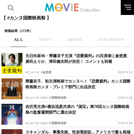
【 #カンヌ国際映画祭 】
検索結果（171件）
ALL
NEWS
MOVIE
INTERVIEW
元日向坂46・齊藤京子主演『恋愛裁判』の共演者に倉悠貴、
唐田えりか、津田健次郎が決定！ コメントも到着
#ニュース
#倉悠貴
2025.5.13
齊藤京子、初主演映画でカンヌへ！『恋愛裁判』カンヌ国際
映画祭カンヌ・プレミア部門に出品決定
#ニュース
#カンヌ国際映画祭
2025.4.28
吉沢亮主演×横浜流星共演の『国宝』第78回カンヌ国際映画
祭の監督週間部門に選出決定
#ニュース
#カンヌ国際映画祭
2025.4.20
スキャンダル、事業失敗、性加害訴訟…アメリカで最も裕福