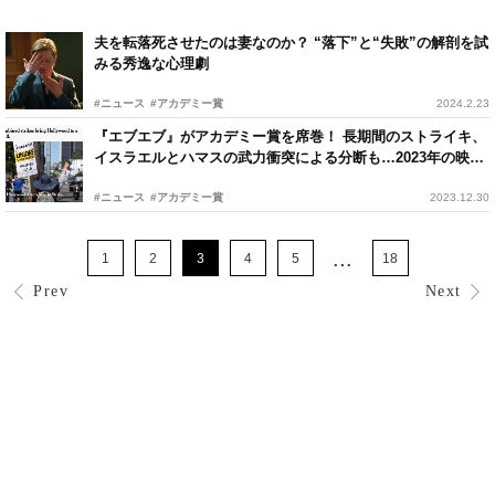
夫を転落死させたのは妻なのか？ “落下”と“失敗”の解剖を試
みる秀逸な心理劇
#ニュース
#アカデミー賞
2024.2.23
『エブエブ』がアカデミー賞を席巻！ 長期間のストライキ、
イスラエルとハマスの武力衝突による分断も…2023年の映画
界を振り返る
#ニュース
#アカデミー賞
2023.12.30
...
1
2
3
4
5
18
Prev
Next