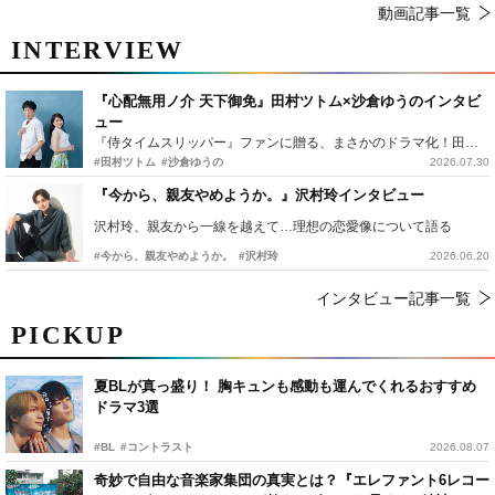
動画記事一覧
INTERVIEW
『心配無用ノ介 天下御免』田村ツトム×沙倉ゆうのインタビ
ュー
『侍タイムスリッパー』ファンに贈る、まさかのドラマ化！田村ツトム×沙倉ゆうのが語る『心配無用ノ介』撮影秘話
#田村ツトム
#沙倉ゆうの
2026.07.30
『今から、親友やめようか。』沢村玲インタビュー
沢村玲、親友から一線を越えて…理想の恋愛像について語る
#今から、親友やめようか。
#沢村玲
2026.06.20
インタビュー記事一覧
PICKUP
夏BLが真っ盛り！ 胸キュンも感動も運んでくれるおすすめ
ドラマ3選
#BL
#コントラスト
2026.08.07
奇妙で自由な音楽家集団の真実とは？『エレファント6レコー