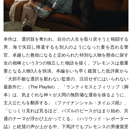
本作は、選択肢を奪われ、自分の人生を取り戻そうと格闘する
男、海で失踪し帰還するも別人のようになった妻を恐れる警
官、卓越した教祖になると定められた特別な人物を懸命に探す
女の相棒という3つの独立した物語を描く。プレモンスは最重
要となる人物3人を快演。本編をいち早く鑑賞した批評家から
「大胆不敵な選択を厭わない監督の、注目せずにはいられない
最新作だ」（The Playlist）、「ランティモスとフィリップ（脚
本）は、気まぐれな神々が人間の無防備な運命を操るように、
主人公たちを翻弄する」（ファイナンシャル・タイムズ紙）、
「じっくり見れば見るほど、パズルのピースがはまり始め、共
通のテーマが浮かび上がってくる」（ハリウッド・レポーター
誌）と絶賛の声が上がる中、下馬評でもプレモンスの男優賞受