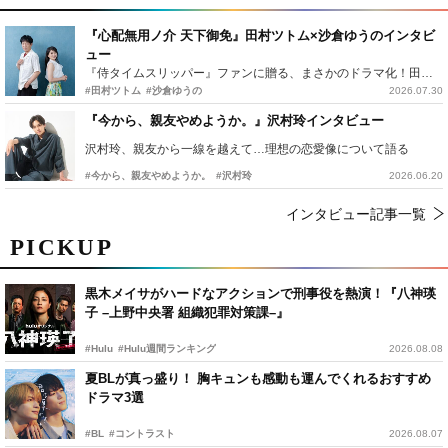
『心配無用ノ介 天下御免』田村ツトム×沙倉ゆうのインタビ
ュー
『侍タイムスリッパー』ファンに贈る、まさかのドラマ化！田村ツトム×沙倉ゆうのが語る『心配無用ノ介』撮影秘話
#田村ツトム
#沙倉ゆうの
2026.07.30
『今から、親友やめようか。』沢村玲インタビュー
沢村玲、親友から一線を越えて…理想の恋愛像について語る
#今から、親友やめようか。
#沢村玲
2026.06.20
インタビュー記事一覧
PICKUP
黒木メイサがハードなアクションで刑事役を熱演！『八神瑛
子 –上野中央署 組織犯罪対策課–』
#Hulu
#Hulu週間ランキング
2026.08.08
夏BLが真っ盛り！ 胸キュンも感動も運んでくれるおすすめ
ドラマ3選
#BL
#コントラスト
2026.08.07