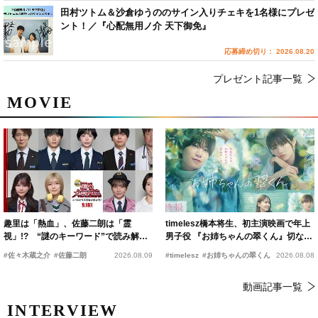
田村ツトム＆沙倉ゆうののサイン入りチェキを1名様にプレゼ
ント！／『心配無用ノ介 天下御免』
応募締め切り： 2026.08.20
プレゼント記事一覧
MOVIE
趣里は「熱血」、佐藤二朗は「霊
timelesz橋本将生、初主演映画で年上
視」!? “謎のキーワード”で読み解く
男子役 『お姉ちゃんの翠くん』切ない
『踊る大捜査線 N.E.W.』新メンバー
恋の幕開けを予感
#佐々木蔵之介
#佐藤二朗
2026.08.09
#timelesz
#お姉ちゃんの翠くん
2026.08.08
動画記事一覧
INTERVIEW