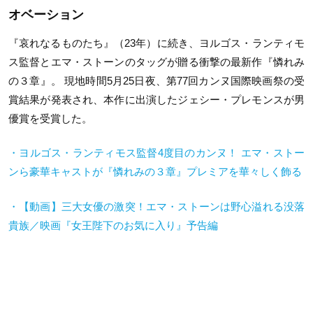
オベーション
『哀れなるものたち』（23年）に続き、ヨルゴス・ランティモ
ス監督とエマ・ストーンのタッグが贈る衝撃の最新作『憐れみ
の３章』。 現地時間5月25日夜、第77回カンヌ国際映画祭の受
賞結果が発表され、本作に出演したジェシー・プレモンスが男
優賞を受賞した。
・ヨルゴス・ランティモス監督4度目のカンヌ！ エマ・ストー
ンら豪華キャストが『憐れみの３章』プレミアを華々しく飾る
・【動画】三大女優の激突！エマ・ストーンは野心溢れる没落
貴族／映画『女王陛下のお気に入り』予告編