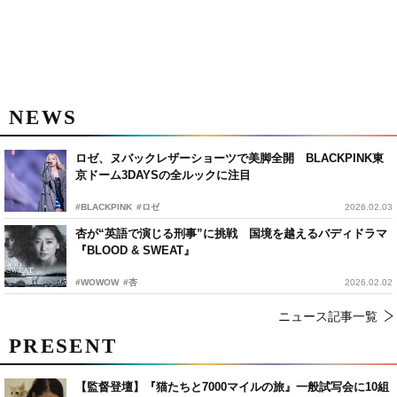
NEWS
ロゼ、ヌバックレザーショーツで美脚全開 BLACKPINK東
京ドーム3DAYSの全ルックに注目
#BLACKPINK
#ロゼ
2026.02.03
杏が“英語で演じる刑事”に挑戦 国境を越えるバディドラマ
『BLOOD & SWEAT』
#WOWOW
#杏
2026.02.02
ニュース記事一覧
PRESENT
【監督登壇】『猫たちと7000マイルの旅』一般試写会に10組