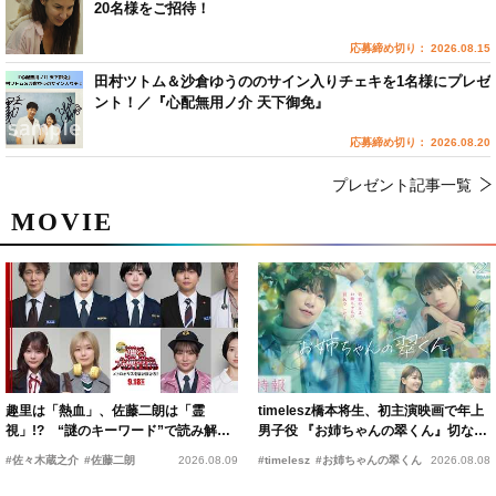
20名様をご招待！
応募締め切り： 2026.08.15
田村ツトム＆沙倉ゆうののサイン入りチェキを1名様にプレゼ
ント！／『心配無用ノ介 天下御免』
応募締め切り： 2026.08.20
プレゼント記事一覧
MOVIE
趣里は「熱血」、佐藤二朗は「霊
timelesz橋本将生、初主演映画で年上
視」!? “謎のキーワード”で読み解く
男子役 『お姉ちゃんの翠くん』切ない
『踊る大捜査線 N.E.W.』新メンバー
恋の幕開けを予感
#佐々木蔵之介
#佐藤二朗
2026.08.09
#timelesz
#お姉ちゃんの翠くん
2026.08.08