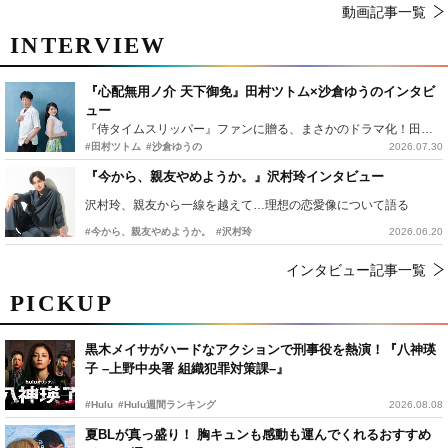
動画記事一覧
INTERVIEW
『心配無用ノ介 天下御免』田村ツトム×沙倉ゆうのインタビ
ュー
『侍タイムスリッパー』ファンに贈る、まさかのドラマ化！田村ツトム×沙倉ゆうのが語る『心配無用ノ介』撮影秘話
#田村ツトム
#沙倉ゆうの
2026.07.30
『今から、親友やめようか。』沢村玲インタビュー
沢村玲、親友から一線を越えて…理想の恋愛像について語る
#今から、親友やめようか。
#沢村玲
2026.06.20
インタビュー記事一覧
PICKUP
黒木メイサがハードなアクションで刑事役を熱演！『八神瑛
子 –上野中央署 組織犯罪対策課–』
#Hulu
#Hulu週間ランキング
2026.08.08
夏BLが真っ盛り！ 胸キュンも感動も運んでくれるおすすめ