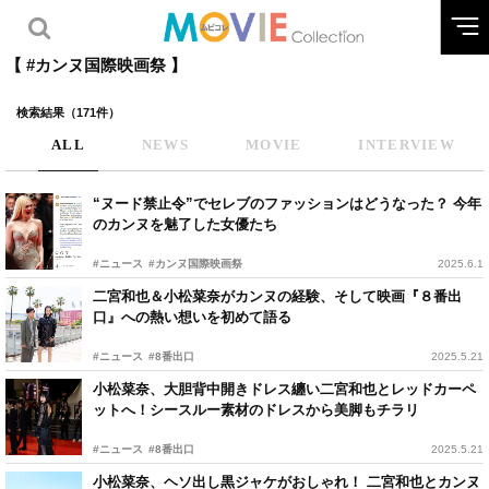
【 #カンヌ国際映画祭 】
検索結果（171件）
ALL
NEWS
MOVIE
INTERVIEW
“ヌード禁止令”でセレブのファッションはどうなった？ 今年
のカンヌを魅了した女優たち
#ニュース
#カンヌ国際映画祭
2025.6.1
二宮和也＆小松菜奈がカンヌの経験、そして映画『８番出
口』への熱い想いを初めて語る
#ニュース
#8番出口
2025.5.21
小松菜奈、大胆背中開きドレス纏い二宮和也とレッドカーペ
ットへ！シースルー素材のドレスから美脚もチラリ
#ニュース
#8番出口
2025.5.21
小松菜奈、ヘソ出し黒ジャケがおしゃれ！ 二宮和也とカンヌ