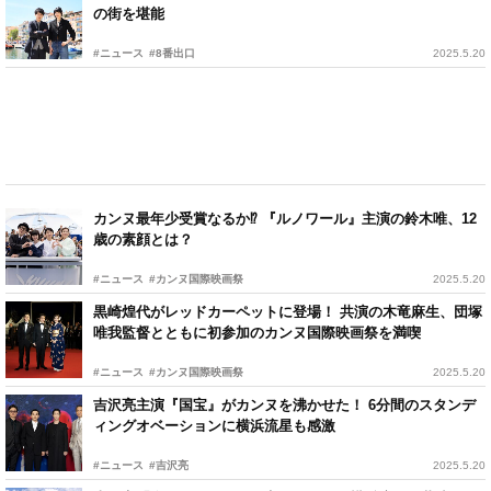
の街を堪能
#ニュース
#8番出口
2025.5.20
カンヌ最年少受賞なるか⁉ 『ルノワール』主演の鈴木唯、12
歳の素顔とは？
#ニュース
#カンヌ国際映画祭
2025.5.20
黒崎煌代がレッドカーペットに登場！ 共演の木竜麻生、団塚
唯我監督とともに初参加のカンヌ国際映画祭を満喫
#ニュース
#カンヌ国際映画祭
2025.5.20
吉沢亮主演『国宝』がカンヌを沸かせた！ 6分間のスタンデ
ィングオベーションに横浜流星も感激
#ニュース
#吉沢亮
2025.5.20