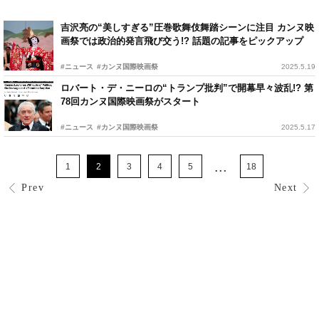
吉沢亮の“美しすぎる”圧巻歌舞伎舞踏シーンに注目 カンヌ映
画祭では政治的発言飛び交う!? 話題の記事をピックアップ
#ニュース
#カンヌ国際映画祭
2025.5.19
ロバート・デ・ニーロの“トランプ批判”で開幕早々波乱!? 第
78回カンヌ国際映画祭がスタート
#ニュース
#カンヌ国際映画祭
2025.5.17
...
1
2
3
4
5
18
Prev
Next