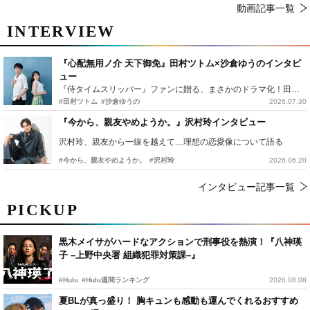
動画記事一覧
INTERVIEW
『心配無用ノ介 天下御免』田村ツトム×沙倉ゆうのインタビ
ュー
『侍タイムスリッパー』ファンに贈る、まさかのドラマ化！田村ツトム×沙倉ゆうのが語る『心配無用ノ介』撮影秘話
#田村ツトム
#沙倉ゆうの
2026.07.30
『今から、親友やめようか。』沢村玲インタビュー
沢村玲、親友から一線を越えて…理想の恋愛像について語る
#今から、親友やめようか。
#沢村玲
2026.06.20
インタビュー記事一覧
PICKUP
黒木メイサがハードなアクションで刑事役を熱演！『八神瑛
子 –上野中央署 組織犯罪対策課–』
#Hulu
#Hulu週間ランキング
2026.08.08
夏BLが真っ盛り！ 胸キュンも感動も運んでくれるおすすめ