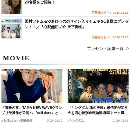
20名様をご招待！
応募締め切り： 2026.08.15
田村ツトム＆沙倉ゆうののサイン入りチェキを1名様にプレゼ
ント！／『心配無用ノ介 天下御免』
応募締め切り： 2026.08.20
プレゼント記事一覧
MOVIE
『冒険の夜』TAMA NEW WAVEグラン
『キングダム 魂の決戦』飛信隊が焚き
プリ受賞作が公開へ 『still dark』と同
火を囲む特別企画始動 秘蔵トーク満載
時上映決定
の“キングダムキャンプ”開催
#古川ヒロシ
#髙橋雄祐
2026.08.06
#キングダム
2026.08.06