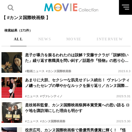
【 #カンヌ国際映画祭 】
検索結果（171件）
ALL
NEWS
MOVIE
INTERVIEW
息子が暴力を振るわれたのは誤解？安藤サクラが「誤解招い
た」繰り返す教職員を問い糾す／話題作『怪物』の怒り心頭
シーン
#動画ニュース
#カンヌ国際映画祭
2023.6.3
あまりに大胆、セクシーな肌見せドレス続出！ ヴァレンティ
ノ纏ったセレブの華やかなルックを振り返り／カンヌ国際映
画祭
#ニュース
#ヴァレンティノ
2023.5.31
是枝裕和監督、カンヌ国際映画祭脚本賞受賞への思い語る ロ
ケ地を諏訪湖にした理由も明かす
#ニュース
#カンヌ国際映画祭
2023.5.30
役所広司、カンヌ国際映画祭で最優秀男優賞に輝く！ 『怪