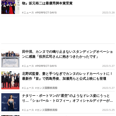
物』坂元裕二は最優秀脚本賞受賞
#ニュース
#PERFECT DAYS
2023.5.28
田中泯、カンヌでの鳴り止まないスタンディングオベーショ
ンに感激「役所広司さんに抱きつきたかったです」
#ニュース
#PERFECT DAYS
2023.5.27
北野武監督、妻と手つなぎでカンヌのレッドカーペットに！
最新作『首』で西島秀俊、加瀬亮らと公式上映にも登壇
#ニュース
#カンヌ国際映画祭
2023.5.27
ナタリー・ポートマンの“星空”のようなドレス姿にうっと
り…「ショパール・トロフィー」オフィシャルディナーが開
催
#ニュース
#カンヌ国際映画祭
2023.5.25