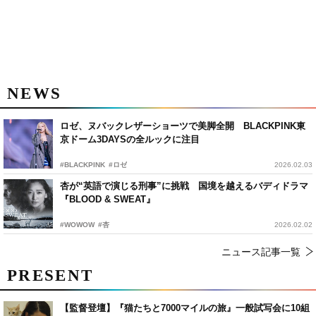
NEWS
ロゼ、ヌバックレザーショーツで美脚全開 BLACKPINK東
京ドーム3DAYSの全ルックに注目
#BLACKPINK
#ロゼ
2026.02.03
杏が“英語で演じる刑事”に挑戦 国境を越えるバディドラマ
『BLOOD & SWEAT』
#WOWOW
#杏
2026.02.02
ニュース記事一覧
PRESENT
【監督登壇】『猫たちと7000マイルの旅』一般試写会に10組