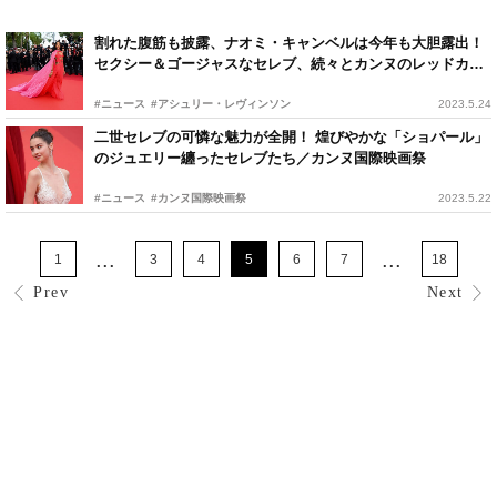
割れた腹筋も披露、ナオミ・キャンベルは今年も大胆露出！
セクシー＆ゴージャスなセレブ、続々とカンヌのレッドカー
ペットへ
#ニュース
#アシュリー・レヴィンソン
2023.5.24
二世セレブの可憐な魅力が全開！ 煌びやかな「ショパール」
のジュエリー纏ったセレブたち／カンヌ国際映画祭
#ニュース
#カンヌ国際映画祭
2023.5.22
...
...
1
3
4
5
6
7
18
Prev
Next