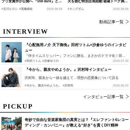
プリ受賞作が公開へ 『still dark』と同
火を囲む特別企画始動 秘蔵トーク満載
時上映決定
の“キングダムキャンプ”開催
#古川ヒロシ
#髙橋雄祐
2026.08.06
#キングダム
2026.08.06
動画記事一覧
INTERVIEW
『心配無用ノ介 天下御免』田村ツトム×沙倉ゆうのインタビ
ュー
『侍タイムスリッパー』ファンに贈る、まさかのドラマ化！田村ツトム×沙倉ゆうのが語る『心配無用ノ介』撮影秘話
#田村ツトム
#沙倉ゆうの
2026.07.30
『今から、親友やめようか。』沢村玲インタビュー
沢村玲、親友から一線を越えて…理想の恋愛像について語る
#今から、親友やめようか。
#沢村玲
2026.06.20
インタビュー記事一覧
PICKUP
奇妙で自由な音楽家集団の真実とは？『エレファント6レコー
ディング・カンパニー』が教える“好き”を貫くDIY精神