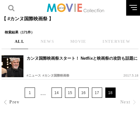
【 #カンヌ国際映画祭 】
検索結果（171件）
ALL
NEWS
MOVIE
INTERVIEW
カンヌ国際映画祭スタート！ Netflixと映画祭の攻防も話題に
#ニュース
#カンヌ国際映画祭
2017.5.18
...
1
14
15
16
17
18
Prev
Next