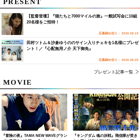
PRESENT
【監督登壇】『猫たちと7000マイルの旅』一般試写会に10組
20名様をご招待！
応募締め切り： 2026.08.15
田村ツトム＆沙倉ゆうののサイン入りチェキを1名様にプレゼ
ント！／『心配無用ノ介 天下御免』
応募締め切り： 2026.08.20
プレゼント記事一覧
MOVIE
『冒険の夜』TAMA NEW WAVEグラン
『キングダム 魂の決戦』飛信隊が焚き