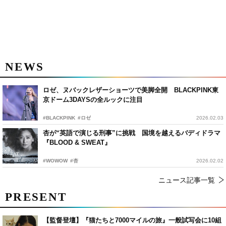
NEWS
ロゼ、ヌバックレザーショーツで美脚全開 BLACKPINK東
京ドーム3DAYSの全ルックに注目
#BLACKPINK
#ロゼ
2026.02.03
杏が“英語で演じる刑事”に挑戦 国境を越えるバディドラマ
『BLOOD & SWEAT』
#WOWOW
#杏
2026.02.02
ニュース記事一覧
PRESENT
【監督登壇】『猫たちと7000マイルの旅』一般試写会に10組