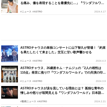
る痛み、傷を表現することを最優先に…」『ワンダフルワー
ルド』撮影秘話
#ニュース
#ASTRO
2024.4.17
ASTROチャウヌの単独コンサートに山下智久が登場！「約束
を果たしたくて来ました」交互に甘い歌声響かせる
#ニュース
#ASTRO
2024.4.3
ASTROチャウヌ、26歳差キム・ナムジュの「2人の相性は
110点」発言に焦り!?『ワンダフルワールド』での共演の印象
語る
#ニュース
#ASTRO
2024.3.9
ASTROチャウヌが涙を流している理由とは？ 孤独な青年の
憎しみや怒りが垣間見える『ワンダフルワールド』日本語版
ティザー予告
#動画ニュース
#ASTRO
2024.2.21