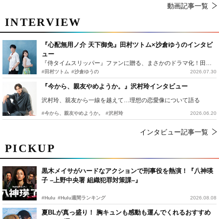
動画記事一覧
INTERVIEW
『心配無用ノ介 天下御免』田村ツトム×沙倉ゆうのインタビ
ュー
『侍タイムスリッパー』ファンに贈る、まさかのドラマ化！田村ツトム×沙倉ゆうのが語る『心配無用ノ介』撮影秘話
#田村ツトム
#沙倉ゆうの
2026.07.30
『今から、親友やめようか。』沢村玲インタビュー
沢村玲、親友から一線を越えて…理想の恋愛像について語る
#今から、親友やめようか。
#沢村玲
2026.06.20
インタビュー記事一覧
PICKUP
黒木メイサがハードなアクションで刑事役を熱演！『八神瑛
子 –上野中央署 組織犯罪対策課–』
#Hulu
#Hulu週間ランキング
2026.08.08
夏BLが真っ盛り！ 胸キュンも感動も運んでくれるおすすめ