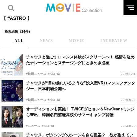
【 #ASTRO 】
検索結果（24件）
ALL
NEWS
MOVIE
INTERVIEW
チャウヌと過ごすロマンス体験がスクリーンへ！ 感情を込め
たナレーションとステージングにときめき必至
#動画ニュース
#ASTRO
2025.12.4
チャウヌが“目の前にいるような”没入型VRロマンスファンタ
ジー、日本劇場公開へ
#動画ニュース
#ASTRO
2025.5.22
オーディションも実施！ TWICEダヒョン＆NewJeansミンジ
ら輩出、韓国名門芸能高校のサマーキャンプ開催
#ニュース
#ASTRO
2024.6.20
チャウヌ、ボクシングのシーンを自ら提案？「彼が抱えてい