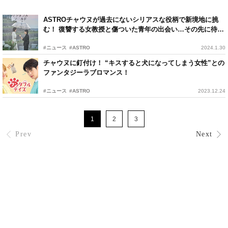
ASTROチャウヌが過去にないシリアスな役柄で新境地に挑
む！ 復讐する女教授と傷ついた青年の出会い…その先に待ち
受けているのは？
#ニュース
#ASTRO
2024.1.30
チャウヌに釘付け！ “キスすると犬になってしまう女性”との
ファンタジーラブロマンス！
#ニュース
#ASTRO
2023.12.24
1
2
3
Prev
Next