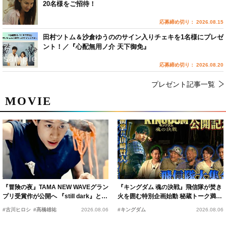
20名様をご招待！
応募締め切り： 2026.08.15
田村ツトム＆沙倉ゆうののサイン入りチェキを1名様にプレゼ
ント！／『心配無用ノ介 天下御免』
応募締め切り： 2026.08.20
プレゼント記事一覧
MOVIE
『冒険の夜』TAMA NEW WAVEグラン
『キングダム 魂の決戦』飛信隊が焚き
プリ受賞作が公開へ 『still dark』と同
火を囲む特別企画始動 秘蔵トーク満載
時上映決定
の“キングダムキャンプ”開催
#古川ヒロシ
#髙橋雄祐
2026.08.06
#キングダム
2026.08.06