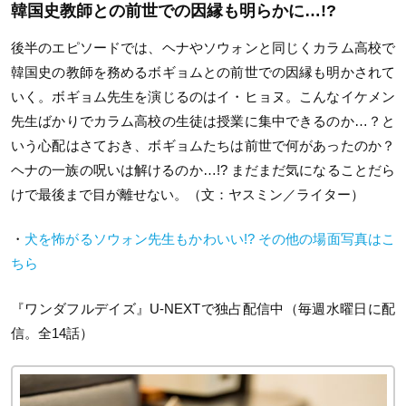
韓国史教師との前世での因縁も明らかに…!?
後半のエピソードでは、ヘナやソウォンと同じくカラム高校で
韓国史の教師を務めるボギョムとの前世での因縁も明かされて
いく。ボギョム先生を演じるのはイ・ヒョヌ。こんなイケメン
先生ばかりでカラム高校の生徒は授業に集中できるのか…？と
いう心配はさておき、ボギョムたちは前世で何があったのか？
ヘナの一族の呪いは解けるのか…!? まだまだ気になることだら
けで最後まで目が離せない。（文：ヤスミン／ライター）
・
犬を怖がるソウォン先生もかわいい!? その他の場面写真はこ
ちら
『ワンダフルデイズ』U-NEXTで独占配信中（毎週水曜日に配
信。全14話）