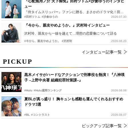
『心配無用ノ介 天下御免』田村ツトム×沙倉ゆうのインタビ
ュー
『侍タイムスリッパー』ファンに贈る、まさかのドラマ化！田村ツトム×沙倉ゆうのが語る『心配無用ノ介』撮影秘話
#田村ツトム
#沙倉ゆうの
2026.07.30
『今から、親友やめようか。』沢村玲インタビュー
沢村玲、親友から一線を越えて…理想の恋愛像について語る
#今から、親友やめようか。
#沢村玲
2026.06.20
インタビュー記事一覧
PICKUP
黒木メイサがハードなアクションで刑事役を熱演！『八神瑛
子 –上野中央署 組織犯罪対策課–』
#Hulu
#Hulu週間ランキング
2026.08.08
夏BLが真っ盛り！ 胸キュンも感動も運んでくれるおすすめ
ドラマ3選
#BL
#コントラスト
2026.08.07
ピックアップ記事一覧