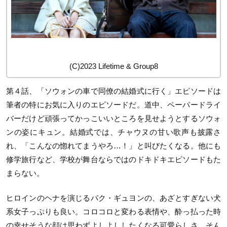
(C)2023 Lifetime & Group8
第４話、「ソウォンの車で同僚の結婚式に行く」エピソードは
筆者の特にお気に入りのエピソードだ。道中、ペーパードライ
バーだけど頑張ってかっこいいところを見せようとするソウォ
ンの姿にキュン。結婚式では、チャウヌの甘い歌声も披露さ
れ、「こんなの惚れてまうやろ…！」と叫びたくなる。他にも
修学旅行など、学校が舞台ならではのドキドキエピソードもた
まらない。
ヒロインのヘナを演じるパク・ギュヨンの、あざとすぎない犬
系女子っぷりも良い。コロコロと変わる表情や、酔っ払った時
の幸せそうな顔は思わずよしよししたくなる可愛らしさ。そん