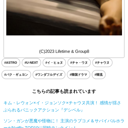
(C)2023 Lifetime & Group8
#ASTRO
#U-NEXT
#イ・ヒョヌ
#チャ・ウヌ
#チャウヌ
#パク・ギュヨン
#ワンダフルデイズ
#韓国ドラマ
#韓流
こちらの記事も読まれています
キム・レウォン×イ・ジョンソク×チャウヌ共演！ 感情が揺さ
ぶられるパニックアクション『デシベル』
ソン・ガンが悪魔や怪物に！ 主演のラブコメ＆サバイバルホラ
ーがNetflix TOP10に同時ランクイン！