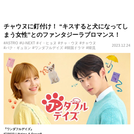
チャウヌに釘付け！ “キスすると犬になってし
まう女性”とのファンタジーラブロマンス！
#ASTRO
#U-NEXT
#イ・ヒョヌ
#チャ・ウヌ
#チャウヌ
2023.12.24
#パク・ギュヨン
#ワンダフルデイズ
#韓国ドラマ
#韓流
『ワンダフルデイズ』
(C)2023 Lifetime & Group8