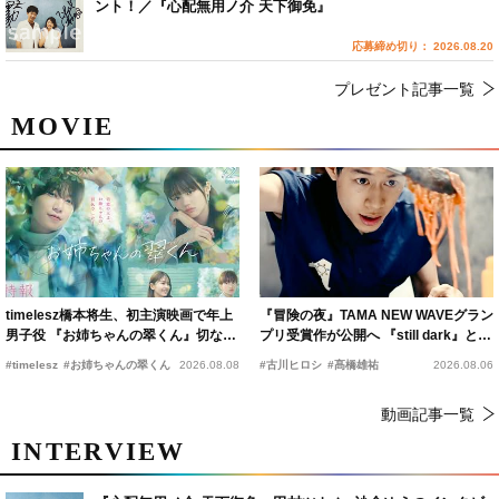
ント！／『心配無用ノ介 天下御免』
応募締め切り： 2026.08.20
プレゼント記事一覧
MOVIE
timelesz橋本将生、初主演映画で年上
『冒険の夜』TAMA NEW WAVEグラン
男子役 『お姉ちゃんの翠くん』切ない
プリ受賞作が公開へ 『still dark』と同
恋の幕開けを予感
時上映決定
#timelesz
#お姉ちゃんの翠くん
2026.08.08
#古川ヒロシ
#髙橋雄祐
2026.08.06
動画記事一覧
INTERVIEW