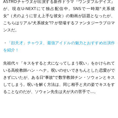
ASTROチャウヌが出演する新作ドラマ『ワンダフルデイズ』
が、現在U-NEXTにて独占配信中。SNSで一時期“犬系彼
女”（犬のように甘え上手な彼女）の動画が話題となったが、
こちらはリアル“犬系彼女”!? が登場するファンタジーラブロマ
ンスだ。
・
「顔天才」チャウヌ、最強アイドルの魅力とおすすめ出演作
を紹介！
先祖代々「キスをすると犬になってしまう呪い」をかけられて
いる高校教師ハン・ヘナ。呪いのせいできちんとした恋愛がで
きずにいたが、ある日“事故”で数学教師チン・ソウォンとキス
してしまう。呪いを解く方法は、同じ相手と犬の姿でキスをす
ることなのだが、ソウォン先生は犬が大の苦手で…。