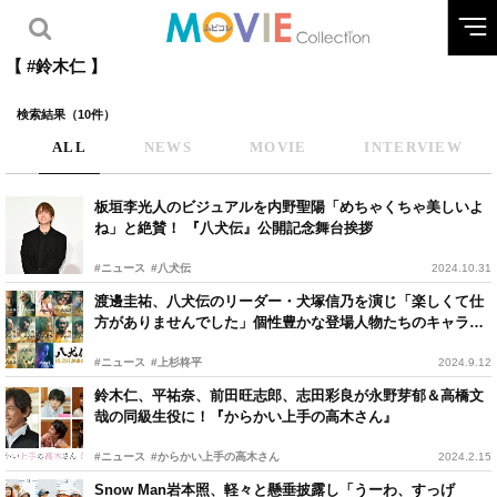
【 #鈴木仁 】
検索結果（10件）
ALL
NEWS
MOVIE
INTERVIEW
板垣李光人のビジュアルを内野聖陽「めちゃくちゃ美しいよ
ね」と絶賛！ 『八犬伝』公開記念舞台挨拶
#ニュース
#八犬伝
2024.10.31
渡邊圭祐、八犬伝のリーダー・犬塚信乃を演じ「楽しくて仕
方がありませんでした」個性豊かな登場人物たちのキャラク
タービジュアルが公開
#ニュース
#上杉柊平
2024.9.12
鈴木仁、平祐奈、前田旺志郎、志田彩良が永野芽郁＆高橋文
哉の同級生役に！『からかい上手の高木さん』
#ニュース
#からかい上手の高木さん
2024.2.15
Snow Man岩本照、軽々と懸垂披露し「うーわ、すっげ