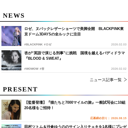
NEWS
ロゼ、ヌバックレザーショーツで美脚全開 BLACKPINK東
京ドーム3DAYSの全ルックに注目
#BLACKPINK
#ロゼ
2026.02.03
杏が“英語で演じる刑事”に挑戦 国境を越えるバディドラマ
『BLOOD & SWEAT』
#WOWOW
#杏
2026.02.02
ニュース記事一覧
PRESENT
【監督登壇】『猫たちと7000マイルの旅』一般試写会に10組
20名様をご招待！
応募締め切り： 2026.08.15
田村ツトム＆沙倉ゆうののサイン入りチェキを1名様にプレゼ