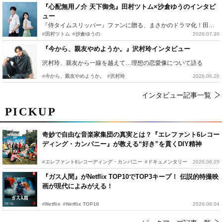
『心配無用ノ介 天下御免』田村ツトム×沙倉ゆうのインタビ
ュー
『侍タイムスリッパー』ファンに贈る、まさかのドラマ化！田村ツトム×沙倉ゆうのが語る『心配無用ノ介』撮影秘話
#田村ツトム
#沙倉ゆうの
2026.07.30
『今から、親友やめようか。』沢村玲インタビュー
沢村玲、親友から一線を越えて…理想の恋愛像について語る
#今から、親友やめようか。
#沢村玲
2026.06.20
インタビュー記事一覧
PICKUP
奇妙で自由な音楽家集団の真実とは？『エレファント6レコー
ディング・カンパニー』が教える“好き”を貫くDIY精神
#エレファント6レコーディング・カンパニー
#ドキュメンタリー
2026.08.05
『ガス人間』がNetflix TOP10でTOP3キープ！ 伝説的特撮映
画が現代によみがえる！
#Netflix
#Netflix TOP10
2026.08.04