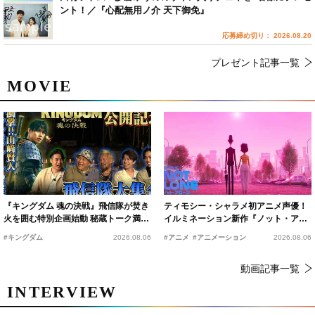
ント！／『心配無用ノ介 天下御免』
応募締め切り： 2026.08.20
プレゼント記事一覧
MOVIE
『キングダム 魂の決戦』飛信隊が焚き
ティモシー・シャラメ初アニメ声優！
火を囲む特別企画始動 秘蔵トーク満載
イルミネーション新作『ノット・アロ
の“キングダムキャンプ”開催
ーン』2027年公開決定
#キングダム
2026.08.06
#アニメ
#アニメーション
2026.08.06
動画記事一覧
INTERVIEW