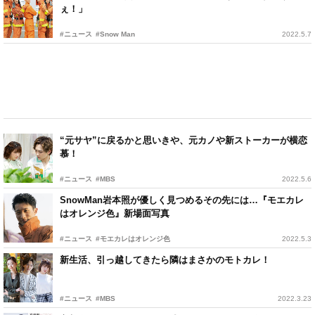
ぇ！」
#ニュース
#Snow Man
2022.5.7
“元サヤ”に戻るかと思いきや、元カノや新ストーカーが横恋
慕！
#ニュース
#MBS
2022.5.6
SnowMan岩本照が優しく見つめるその先には…『モエカレ
はオレンジ色』新場面写真
#ニュース
#モエカレはオレンジ色
2022.5.3
新生活、引っ越してきたら隣はまさかのモトカレ！
#ニュース
#MBS
2022.3.23