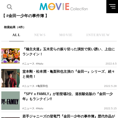
【 #金田一少年の事件簿 】
検索結果（4件）
ALL
NEWS
MOVIE
INTERVIEW
『極主夫道』玉木宏らの振り切った演技で笑い誘い、上位に
ランクイン！
#ニュース
#Hulu
2022.6.5
堂本剛・松本潤・亀梨和也主演の『金田一』シリーズ、続々
と発売！
#ニュース
#亀梨和也
2022.5.28
『SPY x FAMILY』が初登場2位、道枝駿佑版の『金田一少
年』もランクイン!!
#ニュース
#Hulu
2022.5.15
若手ジャニーズの登竜門『金田一少年の事件簿』歴代作品が