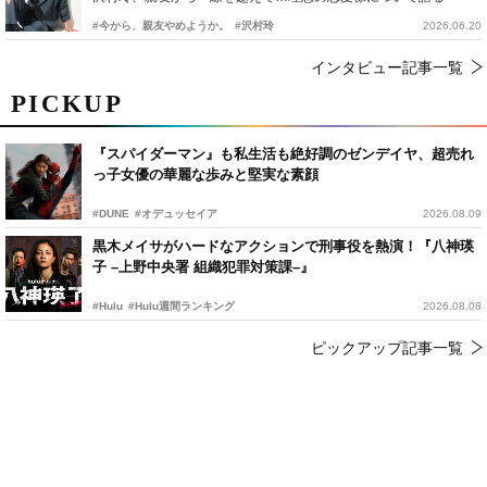
#今から、親友やめようか。
#沢村玲
2026.06.20
インタビュー記事一覧
PICKUP
『スパイダーマン』も私生活も絶好調のゼンデイヤ、超売れ
っ子女優の華麗な歩みと堅実な素顔
#DUNE
#オデュッセイア
2026.08.09
黒木メイサがハードなアクションで刑事役を熱演！『八神瑛
子 –上野中央署 組織犯罪対策課–』
#Hulu
#Hulu週間ランキング
2026.08.08
ピックアップ記事一覧