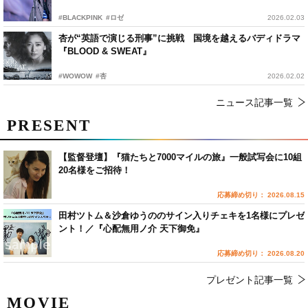
#BLACKPINK
#ロゼ
2026.02.03
杏が“英語で演じる刑事”に挑戦 国境を越えるバディドラマ
『BLOOD & SWEAT』
#WOWOW
#杏
2026.02.02
ニュース記事一覧
PRESENT
【監督登壇】『猫たちと7000マイルの旅』一般試写会に10組
20名様をご招待！
応募締め切り： 2026.08.15
田村ツトム＆沙倉ゆうののサイン入りチェキを1名様にプレゼ
ント！／『心配無用ノ介 天下御免』
応募締め切り： 2026.08.20
プレゼント記事一覧
MOVIE