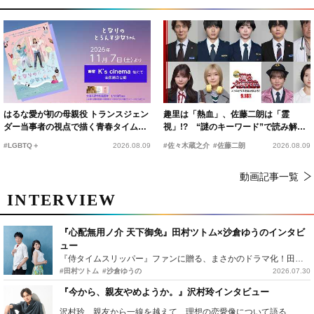
はるな愛が初の母親役 トランスジェン
趣里は「熱血」、佐藤二朗は「霊
ダー当事者の視点で描く青春タイムス
視」!? “謎のキーワード”で読み解く
リップコメディ
『踊る大捜査線 N.E.W.』新メンバー
#LGBTQ＋
2026.08.09
#佐々木蔵之介
#佐藤二朗
2026.08.09
動画記事一覧
INTERVIEW
『心配無用ノ介 天下御免』田村ツトム×沙倉ゆうのインタビ
ュー
『侍タイムスリッパー』ファンに贈る、まさかのドラマ化！田村ツトム×沙倉ゆうのが語る『心配無用ノ介』撮影秘話
#田村ツトム
#沙倉ゆうの
2026.07.30
『今から、親友やめようか。』沢村玲インタビュー
沢村玲、親友から一線を越えて…理想の恋愛像について語る