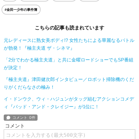
#金田一少年の事件簿
こちらの記事も読まれています
元レディースに熟女美ボディ!? 女性たちによる華麗なるバトル
が勃発！『極主夫道 ザ・シネマ』
「2分でわかる極主夫道」と共に金曜ロードショーでもSP番組
が決定！
『極主夫道』津田健次郎インタビュー／ロボット掃除機のくだ
りがくだらなさの極み！
イ・ドンウク、ウィ・ハジュンがタッグ組むアクションコメデ
ィ『バッド・アンド・クレイジー』が1位に！