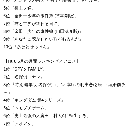
4位『パンドラの果実 ～科学犯罪捜査ファイル～』
5位『極主夫道』
6位『金田一少年の事件簿 (堂本剛版)』
7位『君と世界が終わる日に』
8位『金田一少年の事件簿 (山田涼介版)』
9位『あなたに聴かせたい歌があるんだ』
10位『あせとせっけん』
【Hulu 5月の月間ランキング／アニメ】
1位『SPY x FAMILY』
2位『名探偵コナン』
3位『特別編集版 名探偵コナン 本庁の刑事恋物語 ～結婚前夜
～』
4位『キングダム 第4シリーズ』
5位『トモダチゲーム』
6位『史上最強の大魔王、村人Aに転生する』
7位『アオアシ』