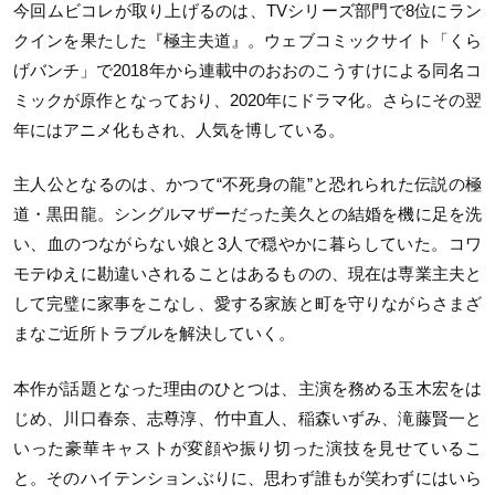
今回ムビコレが取り上げるのは、TVシリーズ部門で8位にラン
クインを果たした『極主夫道』。ウェブコミックサイト「くら
げバンチ」で2018年から連載中のおおのこうすけによる同名コ
ミックが原作となっており、2020年にドラマ化。さらにその翌
年にはアニメ化もされ、人気を博している。
主人公となるのは、かつて“不死身の龍”と恐れられた伝説の極
道・黒田龍。シングルマザーだった美久との結婚を機に足を洗
い、血のつながらない娘と3人で穏やかに暮らしていた。コワ
モテゆえに勘違いされることはあるものの、現在は専業主夫と
して完璧に家事をこなし、愛する家族と町を守りながらさまざ
まなご近所トラブルを解決していく。
本作が話題となった理由のひとつは、主演を務める玉木宏をは
じめ、川口春奈、志尊淳、竹中直人、稲森いずみ、滝藤賢一と
いった豪華キャストが変顔や振り切った演技を見せているこ
と。そのハイテンションぶりに、思わず誰もが笑わずにはいら