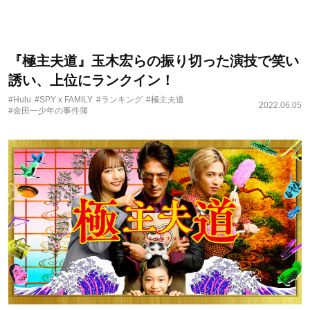
『極主夫道』玉木宏らの振り切った演技で笑い
誘い、上位にランクイン！
#Hulu
#SPY x FAMILY
#ランキング
#極主夫道
2022.06.05
#金田一少年の事件簿