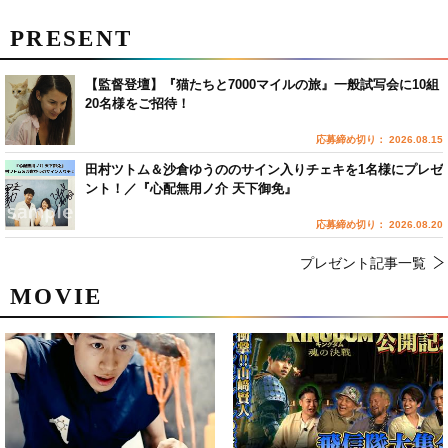
PRESENT
【監督登壇】『猫たちと7000マイルの旅』一般試写会に10組
20名様をご招待！
応募締め切り： 2026.08.15
田村ツトム＆沙倉ゆうののサイン入りチェキを1名様にプレゼ
ント！／『心配無用ノ介 天下御免』
応募締め切り： 2026.08.20
プレゼント記事一覧
MOVIE