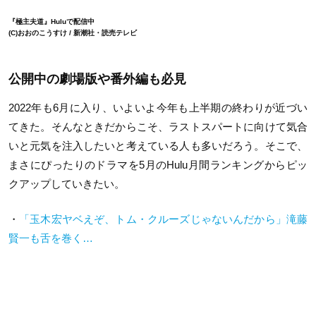
『極主夫道』Huluで配信中
(C)おおのこうすけ / 新潮社・読売テレビ
公開中の劇場版や番外編も必見
2022年も6月に入り、いよいよ今年も上半期の終わりが近づい
てきた。そんなときだからこそ、ラストスパートに向けて気合
いと元気を注入したいと考えている人も多いだろう。そこで、
まさにぴったりのドラマを5月のHulu月間ランキングからピッ
クアップしていきたい。
・
「玉木宏ヤベえぞ、トム・クルーズじゃないんだから」滝藤
賢一も舌を巻く…