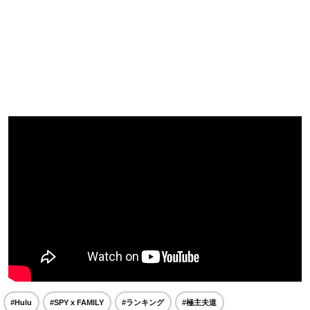
#Hulu
#SPY x FAMILY
#ランキング
#極主夫道