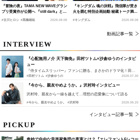
『冒険の夜』TAMA NEW WAVEグラン
『キングダム 魂の決戦』飛信隊が焚き
プリ受賞作が公開へ 『still dark』と同
火を囲む特別企画始動 秘蔵トーク満載
時上映決定
の“キングダムキャンプ”開催
#古川ヒロシ
#髙橋雄祐
2026.08.06
#キングダム
2026.08.06
動画記事一覧
INTERVIEW
『心配無用ノ介 天下御免』田村ツトム×沙倉ゆうのインタビ
ュー
『侍タイムスリッパー』ファンに贈る、まさかのドラマ化！田村ツトム×沙倉ゆうのが語る『心配無用ノ介』撮影秘話
#田村ツトム
#沙倉ゆうの
2026.07.30
『今から、親友やめようか。』沢村玲インタビュー
沢村玲、親友から一線を越えて…理想の恋愛像について語る
#今から、親友やめようか。
#沢村玲
2026.06.20
インタビュー記事一覧
PICKUP
奇妙で自由な音楽家集団の真実とは？『エレファント6レコー