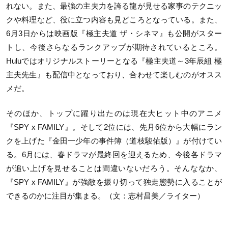
れない。また、最強の主夫力を誇る龍が見せる家事のテクニッ
クや料理など、役に立つ内容も見どころとなっている。また、
6月3日からは映画版『極主夫道 ザ・シネマ』も公開がスター
トし、今後さらなるランクアップが期待されているところ。
Huluではオリジナルストーリーとなる『極主夫道～3年辰組 極
主夫先生』も配信中となっており、合わせて楽しむのがオスス
メだ。
そのほか、トップに躍り出たのは現在大ヒット中のアニメ
『SPY x FAMILY』。そして2位には、先月6位から大幅にラン
クを上げた『金田一少年の事件簿（道枝駿佑版）』が付けてい
る。6月には、春ドラマが最終回を迎えるため、今後各ドラマ
が追い上げを見せることは間違いないだろう。そんななか、
『SPY x FAMILY』が強敵を振り切って独走態勢に入ることが
できるのかに注目が集まる。（文：志村昌美／ライター）