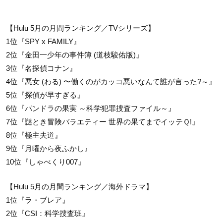
【Hulu 5月の月間ランキング／TVシリーズ】
1位『SPY x FAMILY』
2位『金田一少年の事件簿 (道枝駿佑版)』
3位『名探偵コナン』
4位『悪女 (わる) 〜働くのがカッコ悪いなんて誰が言った?～』
5位『探偵が早すぎる』
6位『パンドラの果実 ～科学犯罪捜査ファイル～』
7位『謎とき冒険バラエティー 世界の果てまでイッテＱ!』
8位『極主夫道』
9位『月曜から夜ふかし』
10位『しゃべくり007』
【Hulu 5月の月間ランキング／海外ドラマ】
1位『ラ・ブレア』
2位『CSI：科学捜査班』