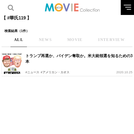
【 #華氏119 】
検索結果（1件）
ALL
NEWS
MOVIE
INTERVIEW
トランプ再選か、バイデン奪取か。米大統領選を知るための3
本
#ニュース
#アメリカン・カオス
2020.10.25