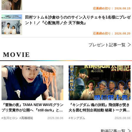
応募締め切り： 2026.08.15
田村ツトム＆沙倉ゆうののサイン入りチェキを1名様にプレゼ
ント！／『心配無用ノ介 天下御免』
応募締め切り： 2026.08.20
プレゼント記事一覧
MOVIE
『冒険の夜』TAMA NEW WAVEグラン
『キングダム 魂の決戦』飛信隊が焚き
プリ受賞作が公開へ 『still dark』と同
火を囲む特別企画始動 秘蔵トーク満載
時上映決定
の“キングダムキャンプ”開催
#古川ヒロシ
#髙橋雄祐
2026.08.06
#キングダム
2026.08.06
動画記事一覧