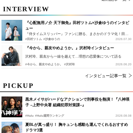
INTERVIEW
『心配無用ノ介 天下御免』田村ツトム×沙倉ゆうのインタビ
ュー
『侍タイムスリッパー』ファンに贈る、まさかのドラマ化！田村ツトム×沙倉ゆうのが語る『心配無用ノ介』撮影秘話
#田村ツトム
#沙倉ゆうの
2026.07.30
『今から、親友やめようか。』沢村玲インタビュー
沢村玲、親友から一線を越えて…理想の恋愛像について語る
#今から、親友やめようか。
#沢村玲
2026.06.20
インタビュー記事一覧
PICKUP
黒木メイサがハードなアクションで刑事役を熱演！『八神瑛
子 –上野中央署 組織犯罪対策課–』
#Hulu
#Hulu週間ランキング
2026.08.08
夏BLが真っ盛り！ 胸キュンも感動も運んでくれるおすすめ
ドラマ3選