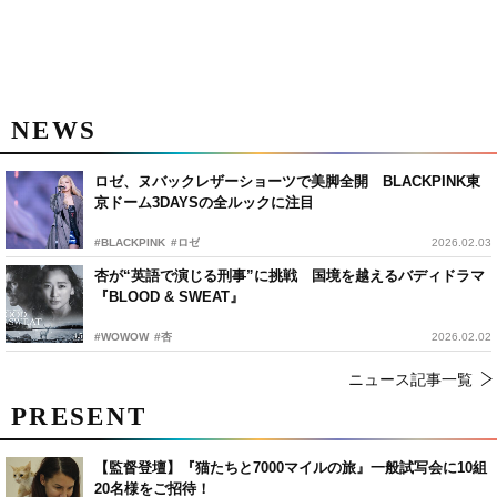
NEWS
ロゼ、ヌバックレザーショーツで美脚全開 BLACKPINK東
京ドーム3DAYSの全ルックに注目
#BLACKPINK
#ロゼ
2026.02.03
杏が“英語で演じる刑事”に挑戦 国境を越えるバディドラマ
『BLOOD & SWEAT』
#WOWOW
#杏
2026.02.02
ニュース記事一覧
PRESENT
【監督登壇】『猫たちと7000マイルの旅』一般試写会に10組
20名様をご招待！