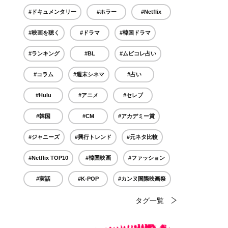
#ドキュメンタリー
#ホラー
#Netflix
#映画を聴く
#ドラマ
#韓国ドラマ
#ランキング
#BL
#ムビコレ占い
#コラム
#週末シネマ
#占い
#Hulu
#アニメ
#セレブ
#韓国
#CM
#アカデミー賞
#ジャニーズ
#興行トレンド
#元ネタ比較
#Netflix TOP10
#韓国映画
#ファッション
#実話
#K-POP
#カンヌ国際映画祭
タグ一覧