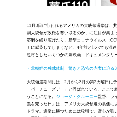
11月3日に行われるアメリカの大統領選挙は、
副大統領が政権を奪い取るのか、に注目が集ま
応酬を繰り広げたり、新型コロナウイルス（COV
ナに感染してしまうなど、4年前と比べても混
題材としたいくつかの劇映画、ドキュメンタリ
・北朝鮮の独裁体制、驚きと恐怖の内実に迫る3
大統領選期間には、2月から3月の第2火曜日に
ーパーチューズデー」と呼ばれている。ここで
うことになる。
ジョージ・クルーニー
監督、ラ
義を売った日』は、アメリカ大統領選の裏側に
ドラマ。選挙に勝つためには狡猾で、野心が強