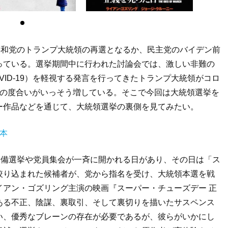
共和党のトランプ大統領の再選となるか、民主党のバイデン前
っている。選挙期間中に行われた討論会では、激しい非難の
ID-19）を軽視する発言を行ってきたトランプ大統領がコロ
迷の度合いがいっそう増している。そこで今回は大統領選挙を
ー作品などを通じて、大統領選挙の裏側を見てみたい。
本
予備選挙や党員集会が一斉に開かれる日があり、その日は「ス
絞り込まれた候補者が、党から指名を受け、大統領本選を戦
イアン・ゴズリング主演の映画『スーパー・チューズデー 正
ある不正、陰謀、裏取引、そして裏切りを描いたサスペンス
い、優秀なブレーンの存在が必要であるが、彼らがいかにし