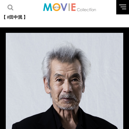
【 #田中泯 】