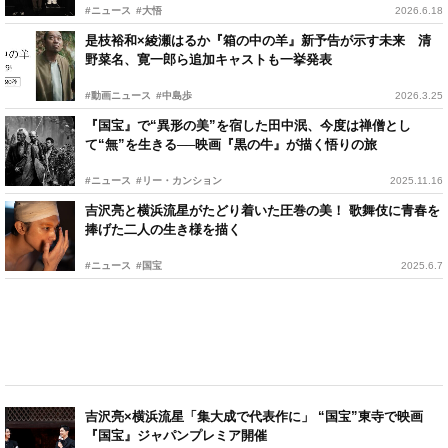
#ニュース
#大悟
2026.6.18
是枝裕和×綾瀬はるか『箱の中の羊』新予告が示す未来 清
野菜名、寛一郎ら追加キャストも一挙発表
#動画ニュース
#中島歩
2026.3.25
『国宝』で“異形の美”を宿した田中泯、今度は禅僧とし
て“無”を生きる──映画『黒の牛』が描く悟りの旅
#ニュース
#リー・カンション
2025.11.16
吉沢亮と横浜流星がたどり着いた圧巻の美！ 歌舞伎に青春を
捧げた二人の生き様を描く
#ニュース
#国宝
2025.6.7
吉沢亮×横浜流星「集大成で代表作に」 “国宝”東寺で映画
『国宝』ジャパンプレミア開催