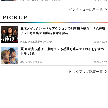
#今から、親友やめようか。
#沢村玲
2026.06.20
インタビュー記事一覧
PICKUP
黒木メイサがハードなアクションで刑事役を熱演！『八神瑛
子 –上野中央署 組織犯罪対策課–』
#Hulu
#Hulu週間ランキング
2026.08.08
夏BLが真っ盛り！ 胸キュンも感動も運んでくれるおすすめ
ドラマ3選
#BL
#コントラスト
2026.08.07
ピックアップ記事一覧