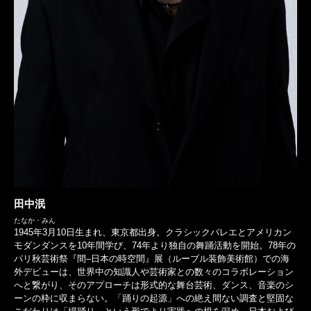
田中泯
たなか・みん
1945年3月10日生まれ、東京都出身。クラシックバレエとアメリカン
モダンダンスを10年間学び、74年より独自の舞踊活動を開始。78年の
パリ秋芸術祭『間–日本の時空間』展（ルーブル装飾美術館）での海
外デビューは、世界中の知識人や芸術家との数々のコラボレーション
へと繋がり、そのアプローチは形式的な舞台芸術、ダンス、音楽のシ
ーンの枠に収まらない。「踊りの起源」への絶え間ない調査と堅固な