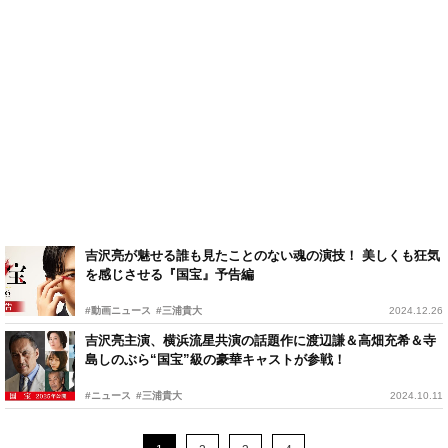
吉沢亮が魅せる誰も見たことのない魂の演技！ 美しくも狂気
を感じさせる『国宝』予告編
#動画ニュース
#三浦貴大
2024.12.26
吉沢亮主演、横浜流星共演の話題作に渡辺謙＆高畑充希＆寺
島しのぶら“国宝”級の豪華キャストが参戦！
#ニュース
#三浦貴大
2024.10.11