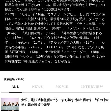
こだわりは「場踊り」という形でより実践への根を深め、日本および
世界各地で繰り広げられている。国内外問わず大舞台から野外までの
幅広いダンス歴は現在までに3000回を超える。
2002年、『たそがれ清兵衛』でスクリーンデビューし、同作で第26回
日本アカデミー賞新人俳優賞、最優秀助演男優賞を受賞。ダンサーと
しての活動とあわせて俳優としても多数の映画、ドラマに出演。主な
映画出演作は『隠し剣鬼の爪』（04年）、『メゾン・ド・ヒミコ』
（05年）、『八日目の蝉』（11年）、『外事警察その男に騙される
な』（12年）、『るろうに剣心京都大火編／伝説の最期編』（14
年）、『羊の木』（18年）、『アルキメデスの大戦』（19年）、『い
のちの停車場』（21年）、『HOKUSAI』（21年）など。アメリカ映
画『47RONIN』（13年）、Netflix映画『アウトサイダー』（18年）、
韓国映画『サバハ』（19年／未）など海外の作品にも出演。今後の公
開待機作に『峠 最後のサムライ』などがある。
検索結果（34件）
ALL
NEWS
MOVIE
INTERVIEW
大悟、是枝裕和監督の“うっすら騙す”演出明かす 『箱の中の
羊』舞台挨拶で爆笑