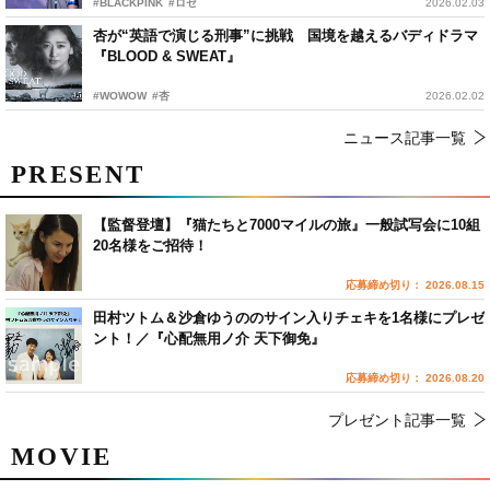
#BLACKPINK
#ロゼ
2026.02.03
杏が“英語で演じる刑事”に挑戦 国境を越えるバディドラマ
『BLOOD & SWEAT』
#WOWOW
#杏
2026.02.02
ニュース記事一覧
PRESENT
【監督登壇】『猫たちと7000マイルの旅』一般試写会に10組
20名様をご招待！
応募締め切り： 2026.08.15
田村ツトム＆沙倉ゆうののサイン入りチェキを1名様にプレゼ
ント！／『心配無用ノ介 天下御免』
応募締め切り： 2026.08.20
プレゼント記事一覧
MOVIE