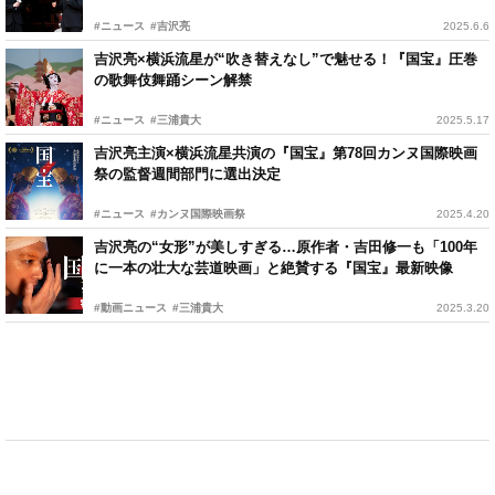
#ニュース
#吉沢亮
2025.6.6
吉沢亮×横浜流星が“吹き替えなし”で魅せる！『国宝』圧巻
の歌舞伎舞踊シーン解禁
#ニュース
#三浦貴大
2025.5.17
吉沢亮主演×横浜流星共演の『国宝』第78回カンヌ国際映画
祭の監督週間部門に選出決定
#ニュース
#カンヌ国際映画祭
2025.4.20
吉沢亮の“女形”が美しすぎる…原作者・吉田修一も「100年
に一本の壮大な芸道映画」と絶賛する『国宝』最新映像
#動画ニュース
#三浦貴大
2025.3.20