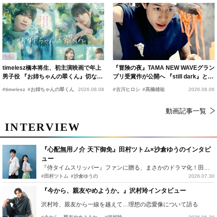
timelesz橋本将生、初主演映画で年上
『冒険の夜』TAMA NEW WAVEグラン
男子役 『お姉ちゃんの翠くん』切ない
プリ受賞作が公開へ 『still dark』と同
恋の幕開けを予感
時上映決定
#timelesz
#お姉ちゃんの翠くん
2026.08.08
#古川ヒロシ
#髙橋雄祐
2026.08.06
動画記事一覧
INTERVIEW
『心配無用ノ介 天下御免』田村ツトム×沙倉ゆうのインタビ
ュー
『侍タイムスリッパー』ファンに贈る、まさかのドラマ化！田村ツトム×沙倉ゆうのが語る『心配無用ノ介』撮影秘話
#田村ツトム
#沙倉ゆうの
2026.07.30
『今から、親友やめようか。』沢村玲インタビュー
沢村玲、親友から一線を越えて…理想の恋愛像について語る