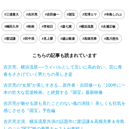
#三浦貴大
#吉沢亮
#吉田修一
#国宝
#宮澤エマ
#寺島しのぶ
#嶋田久作
#映画
#李相日
#森七菜
#横浜流星
#永瀬正敏
#渡辺謙
#田中泯
#見上愛
#越山敬達
#高畑充希
#黒川想矢
こちらの記事も読まれています
吉沢亮、横浜流星──ライバルとして互いに高め合い、芸に青
春をささげていく男たちの美しき姿
吉沢亮の“女形”が美しすぎる…原作者・吉田修一も「100年に一
本の壮大な芸道映画」と絶賛する『国宝』最新映像
吉沢亮が魅せる誰も見たことのない魂の演技！ 美しくも狂気を
感じさせる『国宝』予告編
吉沢亮主演、横浜流星共演の話題作に渡辺謙＆高畑充希＆寺島
しのぶら“国宝”級の豪華キャストが参戦！