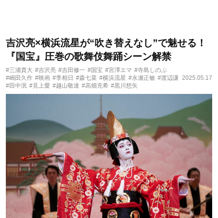
吉沢亮×横浜流星が“吹き替えなし”で魅せる！
『国宝』圧巻の歌舞伎舞踊シーン解禁
#三浦貴大
#吉沢亮
#吉田修一
#国宝
#宮澤エマ
#寺島しのぶ
#嶋田久作
#映画
#李相日
#森七菜
#横浜流星
#永瀬正敏
#渡辺謙
2025.05.17
#田中泯
#見上愛
#越山敬達
#高畑充希
#黒川想矢