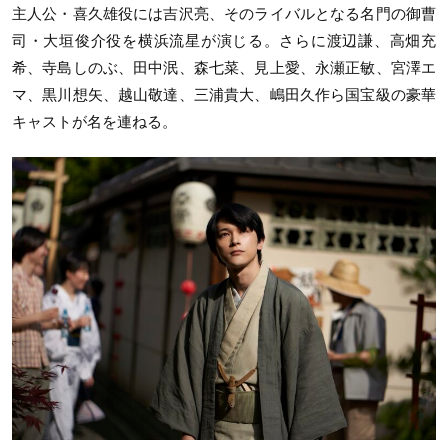
主人公・喜久雄役には吉沢亮、そのライバルとなる名門の御曹
司・大垣俊介役を横浜流星が演じる。さらに渡辺謙、高畑充
希、寺島しのぶ、田中泯、森七菜、見上愛、永瀬正敏、宮澤エ
マ、黒川想矢、越山敬達、三浦貴大、嶋田久作ら国宝級の豪華
キャストが名を連ねる。