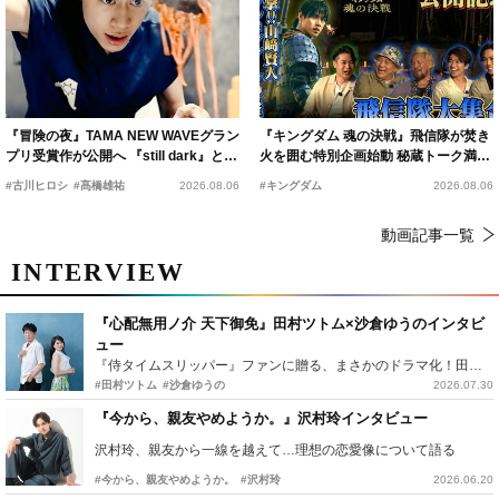
『冒険の夜』TAMA NEW WAVEグラン
『キングダム 魂の決戦』飛信隊が焚き
プリ受賞作が公開へ 『still dark』と同
火を囲む特別企画始動 秘蔵トーク満載
時上映決定
の“キングダムキャンプ”開催
#古川ヒロシ
#髙橋雄祐
2026.08.06
#キングダム
2026.08.06
動画記事一覧
INTERVIEW
『心配無用ノ介 天下御免』田村ツトム×沙倉ゆうのインタビ
ュー
『侍タイムスリッパー』ファンに贈る、まさかのドラマ化！田村ツトム×沙倉ゆうのが語る『心配無用ノ介』撮影秘話
#田村ツトム
#沙倉ゆうの
2026.07.30
『今から、親友やめようか。』沢村玲インタビュー
沢村玲、親友から一線を越えて…理想の恋愛像について語る
#今から、親友やめようか。
#沢村玲
2026.06.20