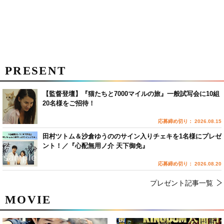
PRESENT
【監督登壇】『猫たちと7000マイルの旅』一般試写会に10組
20名様をご招待！
応募締め切り： 2026.08.15
田村ツトム＆沙倉ゆうののサイン入りチェキを1名様にプレゼ
ント！／『心配無用ノ介 天下御免』
応募締め切り： 2026.08.20
プレゼント記事一覧
MOVIE