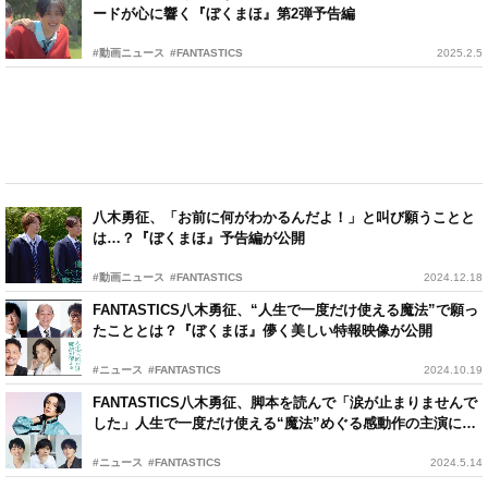
ードが心に響く『ぼくまほ』第2弾予告編
#動画ニュース
#FANTASTICS
2025.2.5
八木勇征、「お前に何がわかるんだよ！」と叫び願うことと
は…？『ぼくまほ』予告編が公開
#動画ニュース
#FANTASTICS
2024.12.18
FANTASTICS八木勇征、“人生で一度だけ使える魔法”で願っ
たこととは？『ぼくまほ』儚く美しい特報映像が公開
#ニュース
#FANTASTICS
2024.10.19
FANTASTICS八木勇征、脚本を読んで「涙が止まりませんで
した」人生で一度だけ使える“魔法”めぐる感動作の主演に決
定
#ニュース
#FANTASTICS
2024.5.14