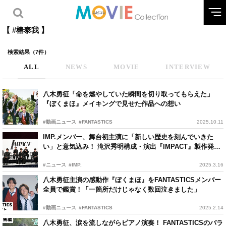
【 #椿泰我 】
検索結果（7件）
ALL
NEWS
MOVIE
INTERVIEW
八木勇征「命を燃やしていた瞬間を切り取ってもらえた」
『ぼくまほ』メイキングで見せた作品への想い
#動画ニュース
#FANTASTICS
2025.10.11
IMP.メンバー、舞台初主演に「新しい歴史を刻んでいきた
い」と意気込み！ 滝沢秀明構成・演出『IMPACT』製作発表
記者会見
#ニュース
#IMP.
2025.3.16
八木勇征主演の感動作『ぼくまほ』をFANTASTICSメンバー
全員で鑑賞！「一箇所だけじゃなく数回泣きました」
#動画ニュース
#FANTASTICS
2025.2.14
八木勇征、涙を流しながらピアノ演奏！ FANTASTICSのバラ