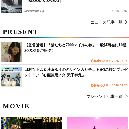
『BLOOD & SWEAT』
#WOWOW
#杏
2026.02.02
ニュース記事一覧
PRESENT
【監督登壇】『猫たちと7000マイルの旅』一般試写会に10組
20名様をご招待！
応募締め切り： 2026.08.15
田村ツトム＆沙倉ゆうののサイン入りチェキを1名様にプレゼ
ント！／『心配無用ノ介 天下御免』
応募締め切り： 2026.08.20
プレゼント記事一覧
MOVIE