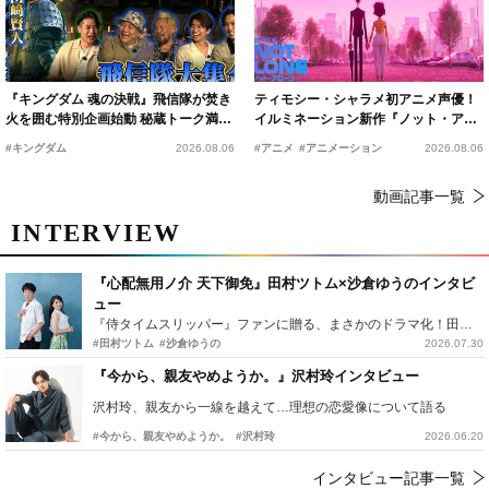
『キングダム 魂の決戦』飛信隊が焚き
ティモシー・シャラメ初アニメ声優！
火を囲む特別企画始動 秘蔵トーク満載
イルミネーション新作『ノット・アロ
の“キングダムキャンプ”開催
ーン』2027年公開決定
#キングダム
2026.08.06
#アニメ
#アニメーション
2026.08.06
動画記事一覧
INTERVIEW
『心配無用ノ介 天下御免』田村ツトム×沙倉ゆうのインタビ
ュー
『侍タイムスリッパー』ファンに贈る、まさかのドラマ化！田村ツトム×沙倉ゆうのが語る『心配無用ノ介』撮影秘話
#田村ツトム
#沙倉ゆうの
2026.07.30
『今から、親友やめようか。』沢村玲インタビュー
沢村玲、親友から一線を越えて…理想の恋愛像について語る
#今から、親友やめようか。
#沢村玲
2026.06.20
インタビュー記事一覧