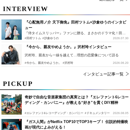
INTERVIEW
『心配無用ノ介 天下御免』田村ツトム×沙倉ゆうのインタビ
ュー
『侍タイムスリッパー』ファンに贈る、まさかのドラマ化！田村ツトム×沙倉ゆうのが語る『心配無用ノ介』撮影秘話
#田村ツトム
#沙倉ゆうの
2026.07.30
『今から、親友やめようか。』沢村玲インタビュー
沢村玲、親友から一線を越えて…理想の恋愛像について語る
#今から、親友やめようか。
#沢村玲
2026.06.20
インタビュー記事一覧
PICKUP
奇妙で自由な音楽家集団の真実とは？『エレファント6レコー
ディング・カンパニー』が教える“好き”を貫くDIY精神
#エレファント6レコーディング・カンパニー
#ドキュメンタリー
2026.08.05
『ガス人間』がNetflix TOP10でTOP3キープ！ 伝説的特撮映
画が現代によみがえる！