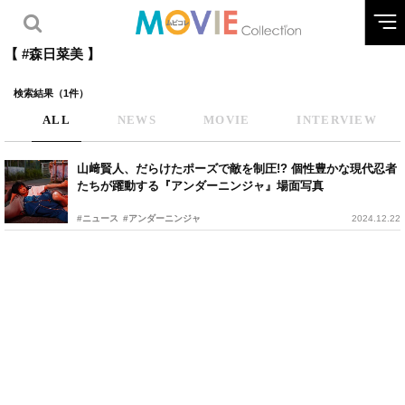
【 #森日菜美 】
検索結果（1件）
ALL
NEWS
MOVIE
INTERVIEW
山﨑賢人、だらけたポーズで敵を制圧!? 個性豊かな現代忍者
たちが躍動する『アンダーニンジャ』場面写真
#ニュース
#アンダーニンジャ
2024.12.22