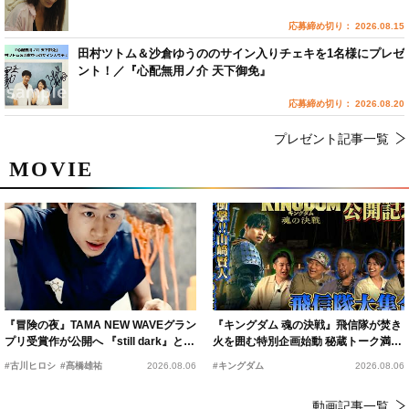
応募締め切り： 2026.08.15
田村ツトム＆沙倉ゆうののサイン入りチェキを1名様にプレゼ
ント！／『心配無用ノ介 天下御免』
応募締め切り： 2026.08.20
プレゼント記事一覧
MOVIE
『冒険の夜』TAMA NEW WAVEグラン
『キングダム 魂の決戦』飛信隊が焚き
プリ受賞作が公開へ 『still dark』と同
火を囲む特別企画始動 秘蔵トーク満載
時上映決定
の“キングダムキャンプ”開催
#古川ヒロシ
#髙橋雄祐
2026.08.06
#キングダム
2026.08.06
動画記事一覧