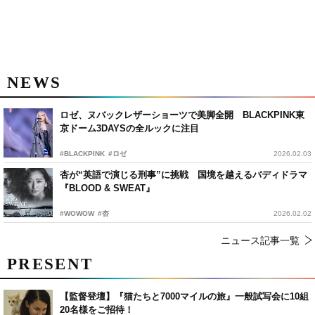
NEWS
ロゼ、ヌバックレザーショーツで美脚全開 BLACKPINK東
京ドーム3DAYSの全ルックに注目
#BLACKPINK
#ロゼ
2026.02.03
杏が“英語で演じる刑事”に挑戦 国境を越えるバディドラマ
『BLOOD & SWEAT』
#WOWOW
#杏
2026.02.02
ニュース記事一覧
PRESENT
【監督登壇】『猫たちと7000マイルの旅』一般試写会に10組
20名様をご招待！