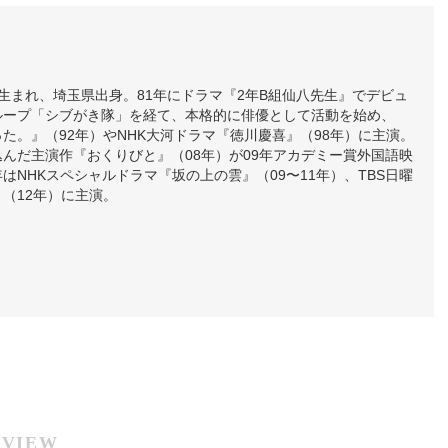
21日生まれ、埼玉県出身。81年にドラマ『2年B組仙八先生』でデビュ
ループ「シブがき隊」を経て、本格的に俳優として活動を始め、
た。』（92年）やNHK大河ドラマ『徳川慶喜』（98年）に主演。
んだ主演作『おくりびと』（08年）が09年アカデミー賞外国語映
はNHKスペシャルドラマ『坂の上の雲』（09〜11年）、TBS日曜
（12年）に主演。
RVIEW