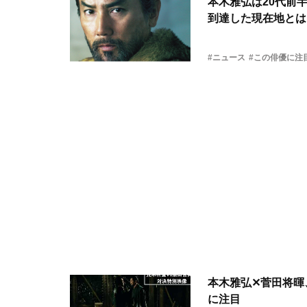
本木雅弘は20代前
到達した現在地とは
#ニュース
#この俳優に注
本木雅弘✕菅田将暉
に注目