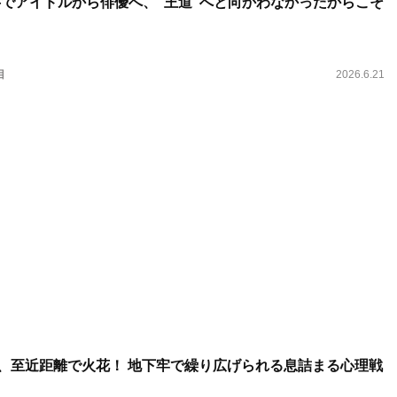
半でアイドルから俳優へ、“王道”へと向かわなかったからこそ
目
2026.6.21
、至近距離で火花！ 地下牢で繰り広げられる息詰まる心理戦