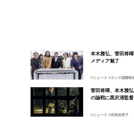
本木雅弘、菅田将暉
メディア魅了
#ニュース
#カンヌ国際映
菅田将暉、本木雅弘
の論戦に黒沢清監督
#ニュース
#吉高由里子