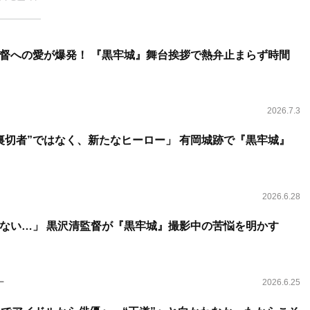
督への愛が爆発！ 『黒牢城』舞台挨拶で熱弁止まらず時間
2026.7.3
裏切者”ではなく、新たなヒーロー」 有岡城跡で『黒牢城』
2026.6.28
ない…」 黒沢清監督が『黒牢城』撮影中の苦悩を明かす
ー
2026.6.25