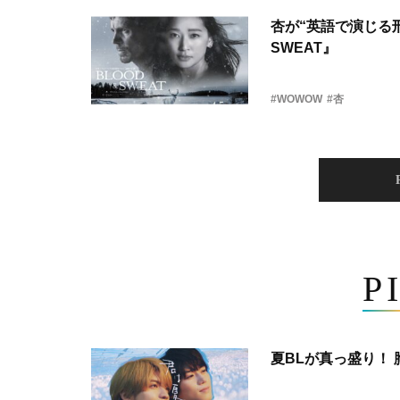
杏が“英語で演じる刑
SWEAT』
#WOWOW
#杏
P
夏BLが真っ盛り！