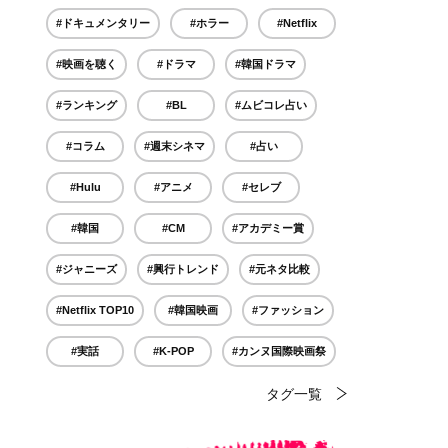
#ドキュメンタリー
#ホラー
#Netflix
#映画を聴く
#ドラマ
#韓国ドラマ
#ランキング
#BL
#ムビコレ占い
#コラム
#週末シネマ
#占い
#Hulu
#アニメ
#セレブ
#韓国
#CM
#アカデミー賞
#ジャニーズ
#興行トレンド
#元ネタ比較
#Netflix TOP10
#韓国映画
#ファッション
#実話
#K-POP
#カンヌ国際映画祭
タグ一覧