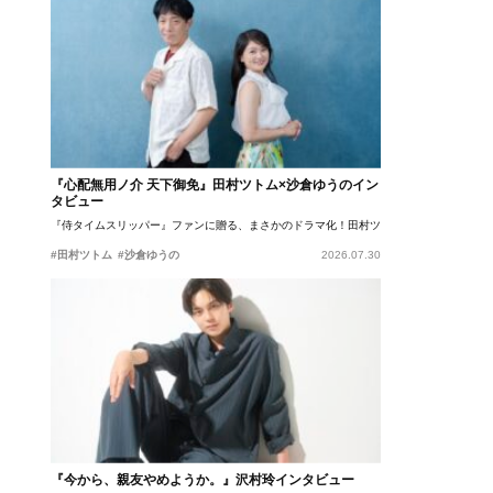
『心配無用ノ介 天下御免』田村ツトム×沙倉ゆうのイン
タビュー
『侍タイムスリッパー』ファンに贈る、まさかのドラマ化！田村ツトム×沙倉ゆうのが語
#田村ツトム
#沙倉ゆうの
2026.07.30
『今から、親友やめようか。』沢村玲インタビュー