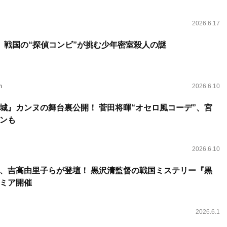
2026.6.17
、戦国の“探偵コンビ”が挑む少年密室殺人の謎
n
2026.6.10
城』カンヌの舞台裏公開！ 菅田将暉“オセロ風コーデ”、宮
ンも
2026.6.10
、吉高由里子らが登壇！ 黒沢清監督の戦国ミステリー『黒
ミア開催
2026.6.1