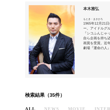
本木雅弘
もとき・まさひろ
1965年12月
ー。アイドルグ
『シコふんじゃっ
自ら企画を持ち込
画賞を受賞。近年
劇場『運命の人』
検索結果（35件）
ALL
NEWS
MOVIE
INTE