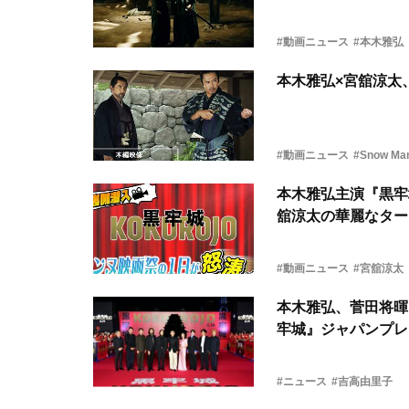
#動画ニュース
#本木雅弘
本木雅弘×宮舘涼太
#動画ニュース
#Snow Ma
本木雅弘主演『黒牢
舘涼太の華麗なター
#動画ニュース
#宮舘涼太
本木雅弘、菅田将暉
牢城』ジャパンプレ
#ニュース
#吉高由里子