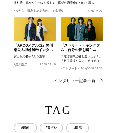
沢村玲、親友から一線を越えて…理想の恋愛像について語る
#今から、親友やめようか。
#沢村玲
2026.06.20
『ARCO／アルコ』黒川
『ストリート・キングダ
想矢＆堀越麗禾インタビ
ム 自分の音を鳴ら
ュー
せ。』峯田和伸、若葉竜
実力派の若手2人を直撃
「俺は吉岡里帆と走ったぞ！」
也、吉岡里帆インタビュ
「あの音はすごい」それぞれの
ー
#黒川想矢
2026.04.18
忘れがたいシーンとは？
#ストリート・キングダム 自分の音を鳴らせ。
2026.03.20
インタビュー記事一覧
TAG
#映画
#星占い
#韓流