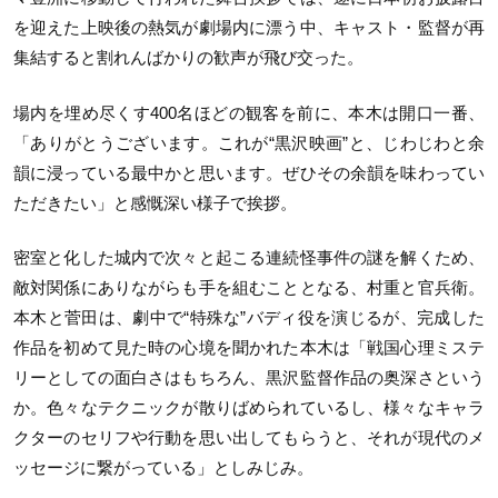
を迎えた上映後の熱気が劇場内に漂う中、キャスト・監督が再
集結すると割れんばかりの歓声が飛び交った。
場内を埋め尽くす400名ほどの観客を前に、本木は開口一番、
「ありがとうございます。これが“黒沢映画”と、じわじわと余
韻に浸っている最中かと思います。ぜひその余韻を味わってい
ただきたい」と感慨深い様子で挨拶。
密室と化した城内で次々と起こる連続怪事件の謎を解くため、
敵対関係にありながらも手を組むこととなる、村重と官兵衛。
本木と菅田は、劇中で“特殊な”バディ役を演じるが、完成した
作品を初めて見た時の心境を聞かれた本木は「戦国心理ミステ
リーとしての面白さはもちろん、黒沢監督作品の奥深さという
か。色々なテクニックが散りばめられているし、様々なキャラ
クターのセリフや行動を思い出してもらうと、それが現代のメ
ッセージに繋がっている」としみじみ。