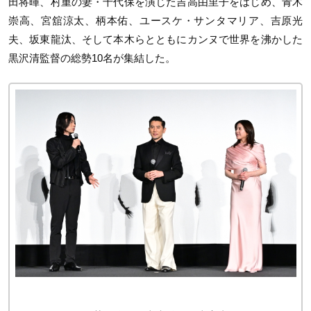
田将暉、村重の妻・千代保を演じた吉高由里子をはじめ、青木
崇高、宮舘涼太、柄本佑、ユースケ・サンタマリア、吉原光
夫、坂東龍汰、そして本木らとともにカンヌで世界を沸かした
黒沢清監督の総勢10名が集結した。