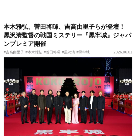
本木雅弘、菅田将暉、吉高由里子らが登壇！
黒沢清監督の戦国ミステリー『黒牢城』ジャパ
ンプレミア開催
#吉高由里子
#本木雅弘
#菅田将暉
#黒沢清
#黒牢城
2026.06.01