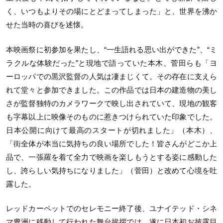
く、いつもよりその場にとどまってしまった」と、世界を沸か
せた当時の喜びを述懐。
本映画祭に初参加を果たし、“一生語れる思い出ができた”、“ミ
ラクルな体験だった”と現地で語っていた本木、菅田らも「ヨ
ーロッパでの黒沢監督の人気は凄まじくて。その存在に支えら
れて堂々と参加できました。この作品では日本の建造物の美し
さが監督独特のカメラワークで映し出されていて、現地の観客
も字幕以上に映像そのものに惹きつけられていた印象でした。
日本公開に向けて最高のスタートが切れました」（本木）、
「街全体が本当に気持ちの良い場所でした！皆さんがどこか上
品で、一張羅を着て全力で映画を楽しもうとする姿に感動した
し、誇らしい気持ちになりました」（菅田）と改めて心境を吐
露した。
レッドカーペットでのセレモニー終了後、ユナイテッド・シネ
マ豊洲に移動して行われた舞台挨拶では、遂に日本初お披露目