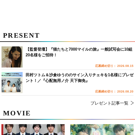
PRESENT
【監督登壇】『猫たちと7000マイルの旅』一般試写会に10組
20名様をご招待！
応募締め切り： 2026.08.15
田村ツトム＆沙倉ゆうののサイン入りチェキを1名様にプレゼ
ント！／『心配無用ノ介 天下御免』
応募締め切り： 2026.08.20
プレゼント記事一覧
MOVIE