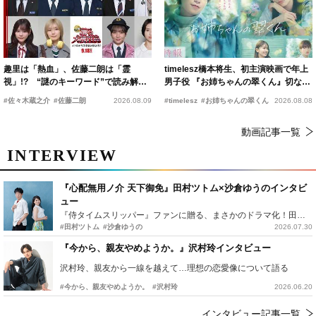
趣里は「熱血」、佐藤二朗は「霊
timelesz橋本将生、初主演映画で年上
視」!? “謎のキーワード”で読み解く
男子役 『お姉ちゃんの翠くん』切ない
『踊る大捜査線 N.E.W.』新メンバー
恋の幕開けを予感
#佐々木蔵之介
#佐藤二朗
2026.08.09
#timelesz
#お姉ちゃんの翠くん
2026.08.08
動画記事一覧
INTERVIEW
『心配無用ノ介 天下御免』田村ツトム×沙倉ゆうのインタビ
ュー
『侍タイムスリッパー』ファンに贈る、まさかのドラマ化！田村ツトム×沙倉ゆうのが語る『心配無用ノ介』撮影秘話
#田村ツトム
#沙倉ゆうの
2026.07.30
『今から、親友やめようか。』沢村玲インタビュー
沢村玲、親友から一線を越えて…理想の恋愛像について語る
#今から、親友やめようか。
#沢村玲
2026.06.20
インタビュー記事一覧