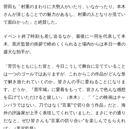
菅田も「村重のまわりに大勢人がいたり、いなかったり。本木
さんが演じることでの魅力があるし、村重の人となりが見てい
て面白かった」と絶賛した。
イベント終了時刻も差し迫るなか、最後に一同を代表して本
木、黒沢監督の挨拶で締めくくられると場内からは本日一番の
盛大な拍手が。
「苦労をともにした皆と、今日こうして舞台に立てていること
は一つのゴールではありますが、これからこの作品がどんな形
で解き放たれていくのか。皆さんの手に委ねることになりま
す。どうか、『黒牢城』に愛着をもって、皆さんで色んな感想
を広げていただけると嬉しい」（本木）、「『この映画はチャ
ンバラではない。刀ではなく“言葉”で切り合う作品』だと、海
外の評論家が上手く表現してくれていました。まさにその通り
だなと。ぜひ皆さんも“言葉の切り合い”を楽しんでもらえれ
ば」（黒沢監督）。