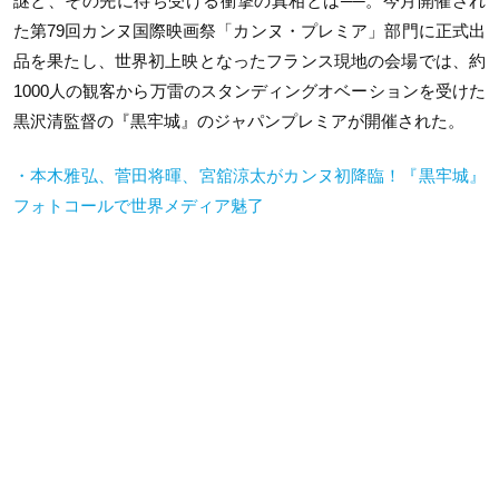
謎と、その先に待ち受ける衝撃の真相とは──。今月開催され
た第79回カンヌ国際映画祭「カンヌ・プレミア」部門に正式出
品を果たし、世界初上映となったフランス現地の会場では、約
1000人の観客から万雷のスタンディングオベーションを受けた
黒沢清監督の『黒牢城』のジャパンプレミアが開催された。
・本木雅弘、菅田将暉、宮舘涼太がカンヌ初降臨！『黒牢城』
フォトコールで世界メディア魅了