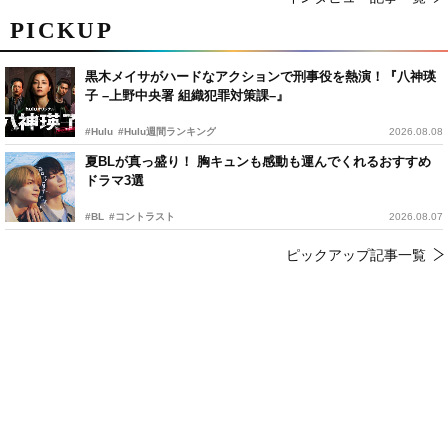
PICKUP
黒木メイサがハードなアクションで刑事役を熱演！『八神瑛
子 –上野中央署 組織犯罪対策課–』
#Hulu
#Hulu週間ランキング
2026.08.08
夏BLが真っ盛り！ 胸キュンも感動も運んでくれるおすすめ
ドラマ3選
#BL
#コントラスト
2026.08.07
ピックアップ記事一覧