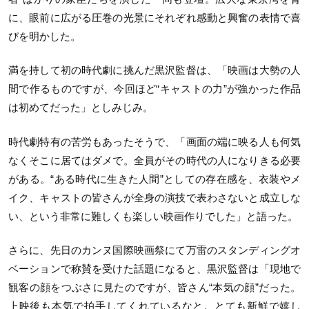
に、眼前に広がる圧巻の光景にそれぞれ感動と興奮の表情で喜
びを明かした。
満を持して初の時代劇に挑んだ黒沢監督は、「映画は大勢の人
間で作るものですが、今回ほど“キャストの力”が強かった作品
は初めてだった」としみじみ。
時代劇特有の苦労もあったそうで、「画面の端に映る人も何気
なくそこに居てはダメで。全員がその時代の人になりきる必要
がある。“ある時代に生きた人間”としての存在感を、衣装やメ
イク、キャストの皆さんが全身の演技で表わさないと成立しな
い、という非常に難しくも楽しい映画作りでした」と語った。
さらに、先日のカンヌ国際映画祭にて万雷のスタンディングオ
ベーションで称賛を受けた話題になると、黒沢監督は「現地で
観客の顔をつぶさに見たのですが、皆さん“本気の顔”だった。
上映後も本気で拍手してくれているなと。とても新鮮で嬉し