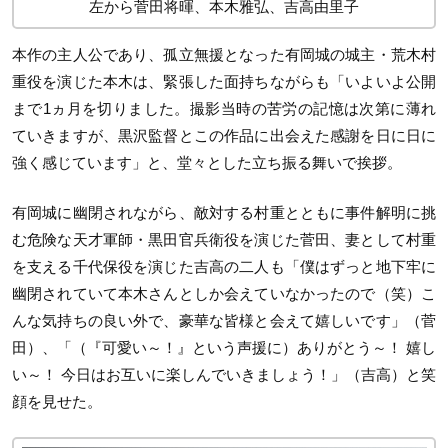
左から菅田将暉、本木雅弘、吉高由里子
本作の主人公であり、孤立無援となった有岡城の城主・荒木村
重役を演じた本木は、緊張した面持ちながらも「いよいよ公開
まで1ヵ月を切りました。撮影当時の苦労の記憶は次第に薄れ
ていきますが、黒沢監督とこの作品に出会えた感謝を日に日に
強く感じています」と、堂々とした立ち振る舞いで挨拶。
有岡城に幽閉されながら、敵対する村重とともに事件解明に挑
む危険な天才軍師・黒田官兵衛役を演じた菅田、妻として村重
を支える千代保役を演じた吉高の二人も「僕はずっと地下牢に
幽閉されていて本木さんとしか会えていなかったので（笑）こ
んな気持ちの良い外で、豪華な皆様と会えて嬉しいです」（菅
田）、「（『可愛い～！』という声援に）ありがとう～！ 嬉し
い～！ 今日はお互いに楽しんでいきましょう！」（吉高）と笑
顔を見せた。