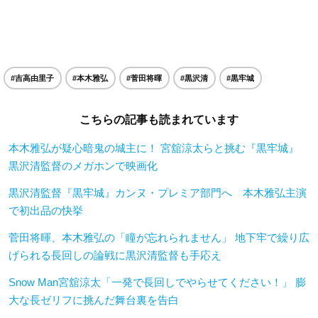
#吉高由里子
#本木雅弘
#菅田将暉
#黒沢清
#黒牢城
こちらの記事も読まれています
本木雅弘が疑心暗鬼の城主に！ 宮舘涼太らと挑む『黒牢城』
黒沢清監督のメガホンで映画化
黒沢清監督『黒牢城』カンヌ・プレミア部門へ 本木雅弘主演
で初出品の快挙
菅田将暉、本木雅弘の「瞳が忘れられません」 地下牢で繰り広
げられる長回しの論戦に黒沢清監督も手応え
Snow Man宮舘涼太「一発で長回しでやらせてください！」 膨
大な長ゼリフに挑んだ舞台裏を告白