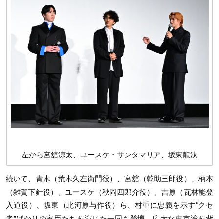
左から宮舘涼太、ユースケ・サンタマリア、坂東龍汰
続いて、青木（荒木久左衛門役）、宮舘（乾助三郎役）、柄本
（雑賀下針役）、ユースケ（秋岡四郎介役）、吉原（瓦林能登
入道役）、坂東（北河原与作役）ら、村重に忠義を示す“クセ
者”ばかりの家臣たちを演じた一同も登壇。広大な東京湾を背