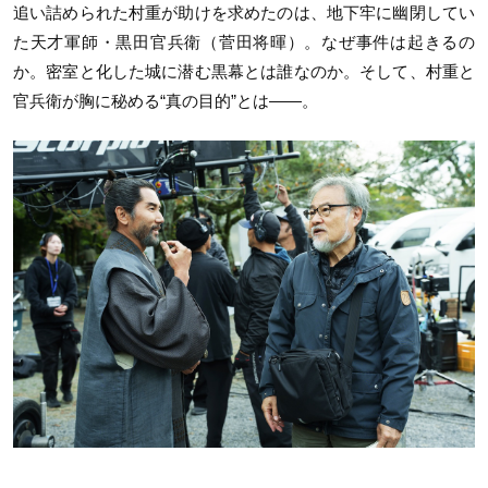
追い詰められた村重が助けを求めたのは、地下牢に幽閉してい
た天才軍師・黒田官兵衛（菅田将暉）。なぜ事件は起きるの
か。密室と化した城に潜む黒幕とは誰なのか。そして、村重と
官兵衛が胸に秘める“真の目的”とは――。