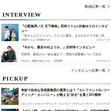
動画記事一覧
INTERVIEW
『心配無用ノ介 天下御免』田村ツトム×沙倉ゆうのインタビ
ュー
『侍タイムスリッパー』ファンに贈る、まさかのドラマ化！田村ツトム×沙倉ゆうのが語る『心配無用ノ介』撮影秘話
#田村ツトム
#沙倉ゆうの
2026.07.30
『今から、親友やめようか。』沢村玲インタビュー
沢村玲、親友から一線を越えて…理想の恋愛像について語る
#今から、親友やめようか。
#沢村玲
2026.06.20
インタビュー記事一覧
PICKUP
奇妙で自由な音楽家集団の真実とは？『エレファント6レコー
ディング・カンパニー』が教える“好き”を貫くDIY精神
#エレファント6レコーディング・カンパニー
#ドキュメンタリー
2026.08.05