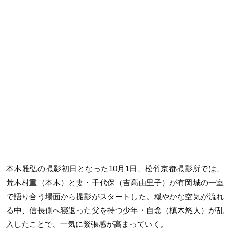
本木雅弘の撮影初日となった10月1日、松竹京都撮影所では、
荒木村重（本木）と妻・千代保（吉高由里子）が有岡城の一室
で語り合う場面から撮影がスタートした。穏やかな空気が流れ
る中、信長側へ寝返った父を持つ少年・自念（槙木悠人）が乱
入したことで、一気に緊張感が高まっていく。