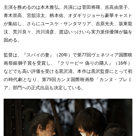
主演を務めるのは本木雅弘。共演には菅田将暉、吉高由里子、
青木崇高、宮舘涼太、柄本佑、オダギリジョーら豪華キャスト
が集結し、さらにユースケ・サンタマリア、吉原光夫、坂東龍
汰、荒川良々、渋川清彦、渡辺いっけいら実力派俳優陣が脇を
固める。
監督は、『スパイの妻』（20年）で第77回ヴェネツィア国際映
画祭銀獅子賞を受賞し、『クリーピー 偽りの隣人』（16年）
などでも高い評価を受ける黒沢清。本作は黒沢監督にとって初
の時代劇となり、第79回カンヌ国際映画祭「カンヌ・プレミ
ア」部門への正式出品も決定している。