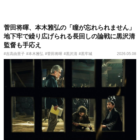
菅田将暉、本木雅弘の「瞳が忘れられません」
地下牢で繰り広げられる長回しの論戦に黒沢清
監督も手応え
#吉高由里子
#本木雅弘
#菅田将暉
#黒沢清
#黒牢城
2026.05.08