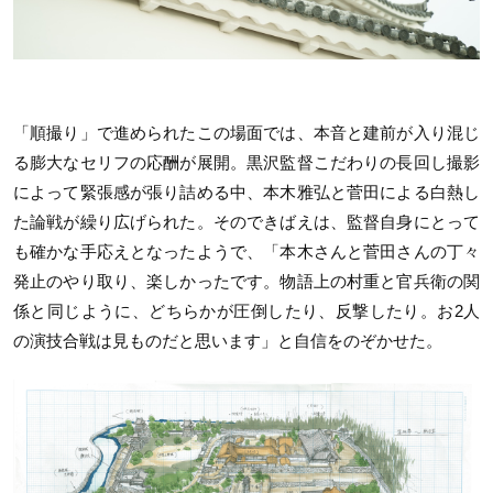
「順撮り」で進められたこの場面では、本音と建前が入り混じ
る膨大なセリフの応酬が展開。黒沢監督こだわりの長回し撮影
によって緊張感が張り詰める中、本木雅弘と菅田による白熱し
た論戦が繰り広げられた。そのできばえは、監督自身にとって
も確かな手応えとなったようで、「本木さんと菅田さんの丁々
発止のやり取り、楽しかったです。物語上の村重と官兵衛の関
係と同じように、どちらかが圧倒したり、反撃したり。お2人
の演技合戦は見ものだと思います」と自信をのぞかせた。