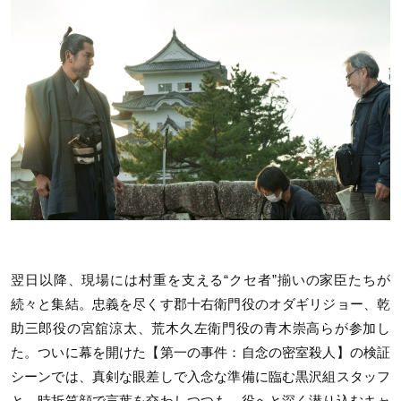
翌日以降、現場には村重を支える“クセ者”揃いの家臣たちが
続々と集結。忠義を尽くす郡十右衛門役のオダギリジョー、乾
助三郎役の宮舘涼太、荒木久左衛門役の青木崇高らが参加し
た。ついに幕を開けた【第一の事件：自念の密室殺人】の検証
シーンでは、真剣な眼差しで入念な準備に臨む黒沢組スタッフ
と、時折笑顔で言葉を交わしつつも、役へと深く潜り込むキャ