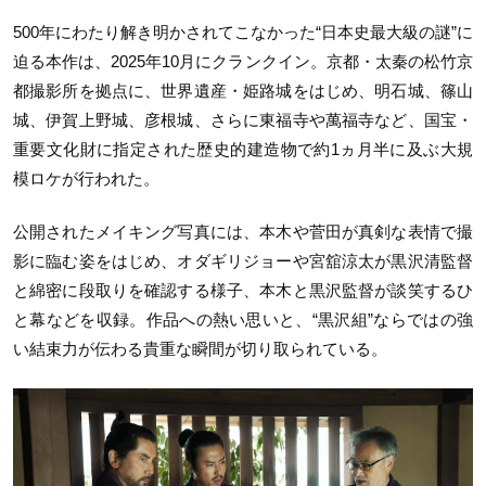
500年にわたり解き明かされてこなかった“日本史最大級の謎”に
迫る本作は、2025年10月にクランクイン。京都・太秦の松竹京
都撮影所を拠点に、世界遺産・姫路城をはじめ、明石城、篠山
城、伊賀上野城、彦根城、さらに東福寺や萬福寺など、国宝・
重要文化財に指定された歴史的建造物で約1ヵ月半に及ぶ大規
模ロケが行われた。
公開されたメイキング写真には、本木や菅田が真剣な表情で撮
影に臨む姿をはじめ、オダギリジョーや宮舘涼太が黒沢清監督
と綿密に段取りを確認する様子、本木と黒沢監督が談笑するひ
と幕などを収録。作品への熱い思いと、“黒沢組”ならではの強
い結束力が伝わる貴重な瞬間が切り取られている。