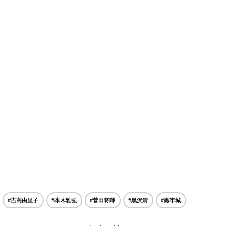
#吉高由里子
#本木雅弘
#菅田将暉
#黒沢清
#黒牢城