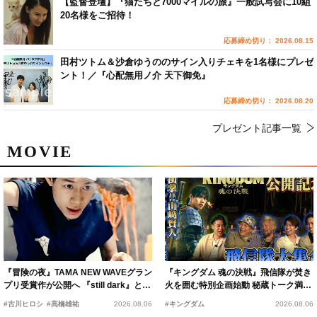
【監督登壇】『猫たちと7000マイルの旅』一般試写会に10組
20名様をご招待！
応募締め切り： 2026.08.15
田村ツトム＆沙倉ゆうののサイン入りチェキを1名様にプレゼ
ント！／『心配無用ノ介 天下御免』
応募締め切り： 2026.08.20
プレゼント記事一覧
MOVIE
『冒険の夜』TAMA NEW WAVEグラン
『キングダム 魂の決戦』飛信隊が焚き
プリ受賞作が公開へ 『still dark』と同
火を囲む特別企画始動 秘蔵トーク満載
時上映決定
の“キングダムキャンプ”開催
#古川ヒロシ
#髙橋雄祐
2026.08.06
#キングダム
2026.08.06