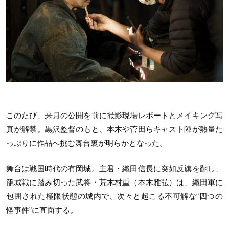
このたび、来月の公開を前に撮影現場レポートとメイキング写
真が解禁。黒沢監督のもと、本木や菅田らキャスト陣が熱量た
っぷりに作品へ挑む舞台裏が明らかとなった。
舞台は戦国時代の有岡城。主君・織田信長に突如反旗を翻し、
籠城戦に踏み切った武将・荒木村重（本木雅弘）は、織田軍に
包囲された極限状態の城内で、次々と起こる不可解な“四つの
怪事件”に直面する。