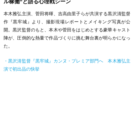
ル稼働”と語る心理戦シーン
本木雅弘主演、菅田将暉、吉高由里子らが共演する黒沢清監督
作『黒牢城』より、撮影現場レポートとメイキング写真が公
開。黒沢監督のもと、本木や菅田をはじめとする豪華キャスト
陣が、圧倒的な熱量で作品づくりに挑む舞台裏が明らかになっ
た。
・黒沢清監督『黒牢城』カンヌ・プレミア部門へ 本木雅弘主
演で初出品の快挙