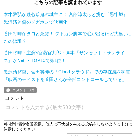
こちらの記事も読まれています
本木雅弘が疑心暗鬼の城主に！ 宮舘涼太らと挑む『黒牢城』
黒沢清監督のメガホンで映画化
菅田将暉がタコと死闘！ クドカン脚本で涙が出るほど大笑いし
たのは誰？
菅田将暉・主演×宮藤官九郎・脚本『サンセット・サンライ
ズ』がNetflix TOP10で第1位！
黒沢清監督、菅田将暉の『Cloud クラウド』での存在感を称賛
「映画のテイストを菅田さんが全部コントロールしている」