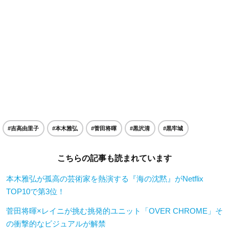
#吉高由里子
#本木雅弘
#菅田将暉
#黒沢清
#黒牢城
こちらの記事も読まれています
本木雅弘が孤高の芸術家を熱演する『海の沈黙』がNetflix
TOP10で第3位！
菅田将暉×レイニが挑む挑発的ユニット「OVER CHROME」そ
の衝撃的なビジュアルが解禁