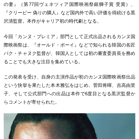
の妻』（第77回ヴェネツィア国際映画祭銀獅子賞 受賞）、
『クリーピー 偽りの隣人』など国内外で高い評価を得続ける黒
沢清監督。本作がキャリア初の時代劇となる。
今回「カンヌ・プレミア」部門として正式出品されるカンヌ国
際映画祭は、『オールド・ボーイ』などで知られる韓国の名匠
パク・チャヌク監督が、韓国人としては初の審査委員長を務め
ることでも大きな注目を集めている。
この発表を受け、自身の主演作品が初のカンヌ国際映画祭出品
という快挙を果たした本木雅弘をはじめ、菅田将暉、吉高由里
子、そして公式部門への出品は本作で6度目となる黒沢監督か
らコメントが寄せられた。