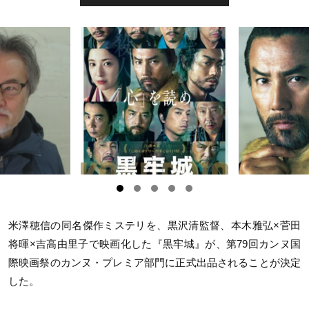
米澤穂信の同名傑作ミステリを、黒沢清監督、本木雅弘×菅田
将暉×吉高由里子で映画化した『黒牢城』が、第79回カンヌ国
際映画祭のカンヌ・プレミア部門に正式出品されることが決定
した。