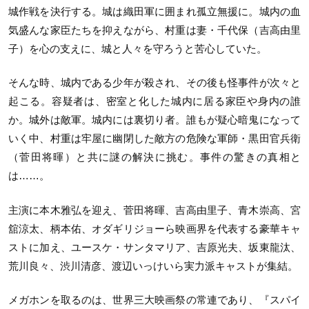
城作戦を決行する。城は織田軍に囲まれ孤立無援に。城内の血
気盛んな家臣たちを抑えながら、村重は妻・千代保（吉高由里
子）を心の支えに、城と人々を守ろうと苦心していた。
そんな時、城内である少年が殺され、その後も怪事件が次々と
起こる。容疑者は、密室と化した城内に居る家臣や身内の誰
か。城外は敵軍。城内には裏切り者。誰もが疑心暗鬼になって
いく中、村重は牢屋に幽閉した敵方の危険な軍師・黒田官兵衛
（菅田将暉）と共に謎の解決に挑む。事件の驚きの真相と
は……。
主演に本木雅弘を迎え、菅田将暉、吉高由里子、青木崇高、宮
舘涼太、柄本佑、オダギリジョーら映画界を代表する豪華キャ
ストに加え、ユースケ・サンタマリア、吉原光夫、坂東龍汰、
荒川良々、渋川清彦、渡辺いっけいら実力派キャストが集結。
メガホンを取るのは、世界三大映画祭の常連であり、『スパイ