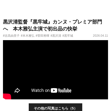
黒沢清監督『黒牢城』カンヌ・プレミア部門
へ 本木雅弘主演で初出品の快挙
#吉高由里子
#本木雅弘
#菅田将暉
#黒沢清
#黒牢城
2026.04.11
その他の写真はこちら（5）