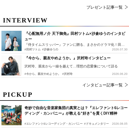
プレゼント記事一覧
INTERVIEW
『心配無用ノ介 天下御免』田村ツトム×沙倉ゆうのインタビ
ュー
『侍タイムスリッパー』ファンに贈る、まさかのドラマ化！田村ツトム×沙倉ゆうのが語る『心配無用ノ介』撮影秘話
#田村ツトム
#沙倉ゆうの
2026.07.30
『今から、親友やめようか。』沢村玲インタビュー
沢村玲、親友から一線を越えて…理想の恋愛像について語る
#今から、親友やめようか。
#沢村玲
2026.06.20
インタビュー記事一覧
PICKUP
奇妙で自由な音楽家集団の真実とは？『エレファント6レコー
ディング・カンパニー』が教える“好き”を貫くDIY精神
#エレファント6レコーディング・カンパニー
#ドキュメンタリー
2026.08.05