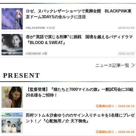
ロゼ、ヌバックレザーショーツで美脚全開 BLACKPINK東
京ドーム3DAYSの全ルックに注目
#BLACKPINK
#ロゼ
2026.02.03
杏が“英語で演じる刑事”に挑戦 国境を越えるバディドラマ
『BLOOD & SWEAT』
#WOWOW
#杏
2026.02.02
ニュース記事一覧
PRESENT
【監督登壇】『猫たちと7000マイルの旅』一般試写会に10組
20名様をご招待！
応募締め切り： 2026.08.15
田村ツトム＆沙倉ゆうののサイン入りチェキを1名様にプレゼ
ント！／『心配無用ノ介 天下御免』
応募締め切り： 2026.08.20