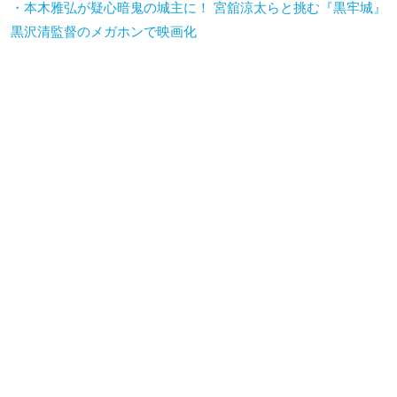
・本木雅弘が疑心暗鬼の城主に！ 宮舘涼太らと挑む『黒牢城』
黒沢清監督のメガホンで映画化