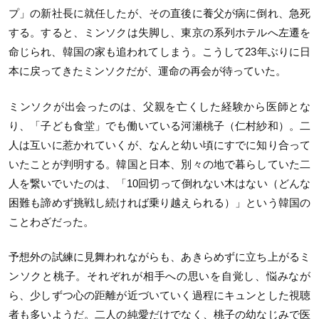
プ」の新社長に就任したが、その直後に養父が病に倒れ、急死
する。すると、ミンソクは失脚し、東京の系列ホテルへ左遷を
命じられ、韓国の家も追われてしまう。こうして23年ぶりに日
本に戻ってきたミンソクだが、運命の再会が待っていた。
ミンソクが出会ったのは、父親を亡くした経験から医師とな
り、「子ども食堂」でも働いている河瀬桃子（仁村紗和）。二
人は互いに惹かれていくが、なんと幼い頃にすでに知り合って
いたことが判明する。韓国と日本、別々の地で暮らしていた二
人を繋いでいたのは、「10回切って倒れない木はない（どんな
困難も諦めず挑戦し続ければ乗り越えられる）」という韓国の
ことわざだった。
予想外の試練に見舞われながらも、あきらめずに立ち上がるミ
ンソクと桃子。それぞれが相手への思いを自覚し、悩みなが
ら、少しずつ心の距離が近づいていく過程にキュンとした視聴
者も多いようだ。二人の純愛だけでなく、桃子の幼なじみで医