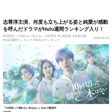
志尊淳主演、何度も立ち上がる姿と純愛が感動
を呼んだドラマがHulu週間ランキング入り！
#10回切って倒れない木はない
#志尊淳
#仁村紗和
#京本大我
2026.06.24
#Hulu週間ランキング
#Hulu
#ランキング
『10回切って倒れない木はない』Huluで配信中
(C)NTV