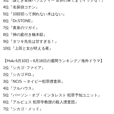
3位『謎とき冒険バラエティー 世界の果てまでイッテＱ！』
4位『名探偵コナン』
5位『10回切って倒れない木はない』
6位『Dr.STONE』
7位『黄泉のツガイ』
8位『神の庭付き楠木邸』
9位『タツキ先生は甘すぎる！』
10位『上田と女が吠える夜』
【Hulu 6月10日～6月16日の週間ランキング／海外ドラマ】
1位『シカゴ･ファイア』
2位『シカゴ P.D.』
3位『NCIS ～ネイビー犯罪捜査班』
4位『フルハウス』
5位『パーソン・オブ・インタレスト 犯罪予知ユニット』
6位『アルビュス 犯罪学教授の殺人捜査団』
7位『シカゴ・メッド』