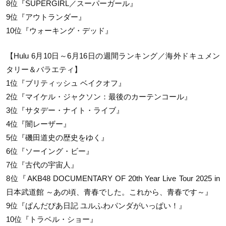
8位『SUPERGIRL／スーパーガール』
9位『アウトランダー』
10位『ウォーキング・デッド』
【Hulu 6月10日～6月16日の週間ランキング／海外ドキュメン
タリー＆バラエティ】
1位『ブリティッシュ ベイクオフ』
2位『マイケル・ジャクソン：最後のカーテンコール』
3位『サタデー・ナイト・ライブ』
4位『闇レーザー』
5位『磯田道史の歴史をゆく』
6位『ソーイング・ビー』
7位『古代の宇宙人』
8位『AKB48 DOCUMENTARY OF 20th Year Live Tour 2025 in
日本武道館 ～あの頃、青春でした。これから、青春です～』
9位『ぱんだぴあ日記 ユルふわパンダがいっぱい！』
10位『トラベル・ショー』