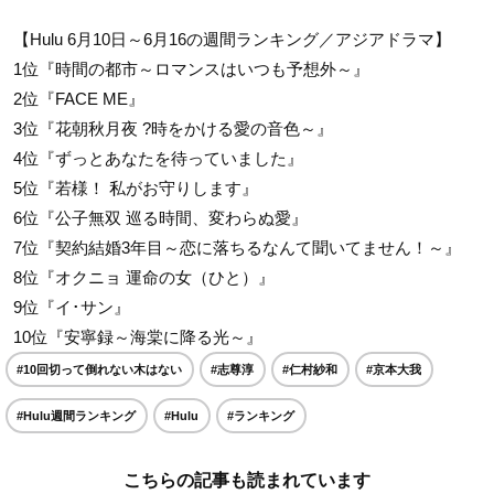
【Hulu 6月10日～6月16の週間ランキング／アジアドラマ】
1位『時間の都市～ロマンスはいつも予想外～』
2位『FACE ME』
3位『花朝秋月夜 ?時をかける愛の音色～』
4位『ずっとあなたを待っていました』
5位『若様！ 私がお守りします』
6位『公子無双 巡る時間、変わらぬ愛』
7位『契約結婚3年目～恋に落ちるなんて聞いてません！～』
8位『オクニョ 運命の女（ひと）』
9位『イ･サン』
10位『安寧録～海棠に降る光～』
#10回切って倒れない木はない
#志尊淳
#仁村紗和
#京本大我
#Hulu週間ランキング
#Hulu
#ランキング
こちらの記事も読まれています