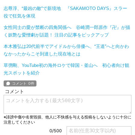
志尊淳、“最凶の敵”で新境地 『SAKAMOTO DAYS』スラー
役で狂気を体現
女性同士の愛が禁断の四角関係へ 谷崎潤一郎原作『卍』が描
く妖艶な愛憎劇が話題！ 注目の記事をピックアップ
本木雅弘は20代前半でアイドルから俳優へ、“王道”へと向かわ
なかったからこそ到達した現在地とは
草彅剛、YouTube初の海外ロケで韓国・釜山へ 初心者向け観
光スポットを紹介