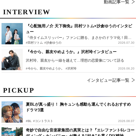
動画記事一覧
INTERVIEW
『心配無用ノ介 天下御免』田村ツトム×沙倉ゆうのインタビ
ュー
『侍タイムスリッパー』ファンに贈る、まさかのドラマ化！田村ツトム×沙倉ゆうのが語る『心配無用ノ介』撮影秘話
#田村ツトム
#沙倉ゆうの
2026.07.30
『今から、親友やめようか。』沢村玲インタビュー
沢村玲、親友から一線を越えて…理想の恋愛像について語る
#今から、親友やめようか。
#沢村玲
2026.06.20
インタビュー記事一覧
PICKUP
夏BLが真っ盛り！ 胸キュンも感動も運んでくれるおすすめ
ドラマ3選
#BL
#コントラスト
2026.08.07
奇妙で自由な音楽家集団の真実とは？『エレファント6レコー
ディング・カンパニー』が教える“好き”を貫くDIY精神