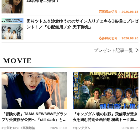
20名様をご招待！
応募締め切り： 2026.08.15
田村ツトム＆沙倉ゆうののサイン入りチェキを1名様にプレゼ
ント！／『心配無用ノ介 天下御免』
応募締め切り： 2026.08.20
プレゼント記事一覧
MOVIE
『冒険の夜』TAMA NEW WAVEグラン
『キングダム 魂の決戦』飛信隊が焚き
プリ受賞作が公開へ 『still dark』と同
火を囲む特別企画始動 秘蔵トーク満載
時上映決定
の“キングダムキャンプ”開催
#古川ヒロシ
#髙橋雄祐
2026.08.06
#キングダム
2026.08.06