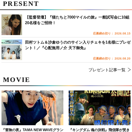
PRESENT
【監督登壇】『猫たちと7000マイルの旅』一般試写会に10組
20名様をご招待！
応募締め切り： 2026.08.15
田村ツトム＆沙倉ゆうののサイン入りチェキを1名様にプレゼ
ント！／『心配無用ノ介 天下御免』
応募締め切り： 2026.08.20
プレゼント記事一覧
MOVIE
『冒険の夜』TAMA NEW WAVEグラン
『キングダム 魂の決戦』飛信隊が焚き