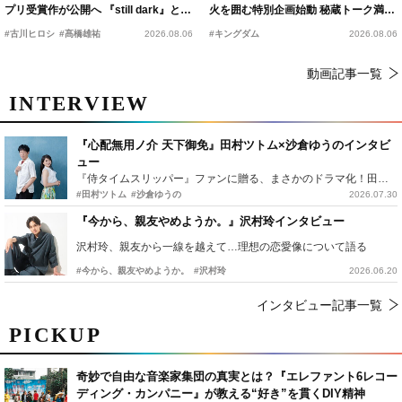
プリ受賞作が公開へ 『still dark』と同
火を囲む特別企画始動 秘蔵トーク満載
時上映決定
の“キングダムキャンプ”開催
#古川ヒロシ
#髙橋雄祐
2026.08.06
#キングダム
2026.08.06
動画記事一覧
INTERVIEW
『心配無用ノ介 天下御免』田村ツトム×沙倉ゆうのインタビ
ュー
『侍タイムスリッパー』ファンに贈る、まさかのドラマ化！田村ツトム×沙倉ゆうのが語る『心配無用ノ介』撮影秘話
#田村ツトム
#沙倉ゆうの
2026.07.30
『今から、親友やめようか。』沢村玲インタビュー
沢村玲、親友から一線を越えて…理想の恋愛像について語る
#今から、親友やめようか。
#沢村玲
2026.06.20
インタビュー記事一覧
PICKUP
奇妙で自由な音楽家集団の真実とは？『エレファント6レコー
ディング・カンパニー』が教える“好き”を貫くDIY精神