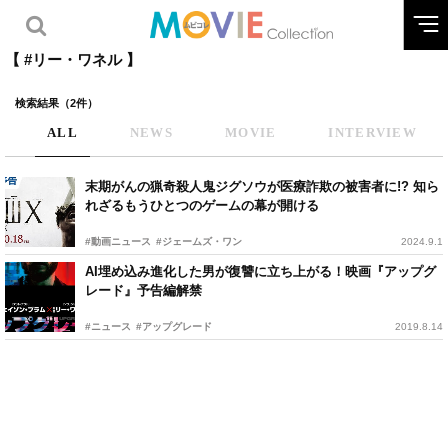
【 #リー・ワネル 】
検索結果（2件）
ALL
NEWS
MOVIE
INTERVIEW
末期がんの猟奇殺人鬼ジグソウが医療詐欺の被害者に!? 知ら
れざるもうひとつのゲームの幕が開ける
#動画ニュース
#ジェームズ・ワン
2024.9.1
AI埋め込み進化した男が復讐に立ち上がる！映画『アップグ
レード』予告編解禁
#ニュース
#アップグレード
2019.8.14