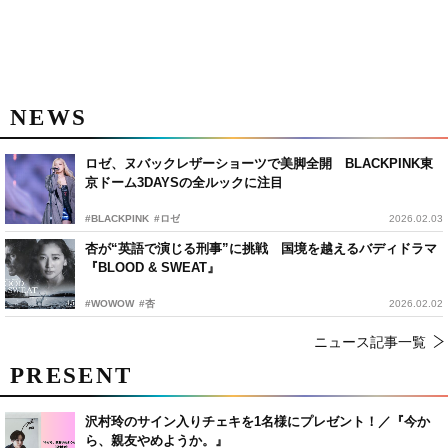
NEWS
ロゼ、ヌバックレザーショーツで美脚全開 BLACKPINK東
京ドーム3DAYSの全ルックに注目
#BLACKPINK
#ロゼ
2026.02.03
杏が“英語で演じる刑事”に挑戦 国境を越えるバディドラマ
『BLOOD & SWEAT』
#WOWOW
#杏
2026.02.02
ニュース記事一覧
PRESENT
沢村玲のサイン入りチェキを1名様にプレゼント！／『今か
ら、親友やめようか。』