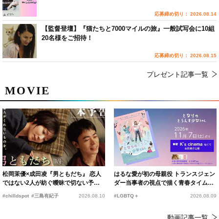
応募締め切り： 2026.08.14
【監督登壇】『猫たちと7000マイルの旅』一般試写会に10組
20名様をご招待！
応募締め切り： 2026.08.15
プレゼント記事一覧
MOVIE
松岡茉優×成田凌『男ともだち』 恋人
はるな愛が初の母親役 トランスジェン
ではない2人が紡ぐ曖昧で切ない予告
ダー当事者の視点で描く青春タイムス
編解禁
リップコメディ
#chilldspot
#三島有紀子
2026.08.10
#LGBTQ＋
2026.08.09
動画記事一覧