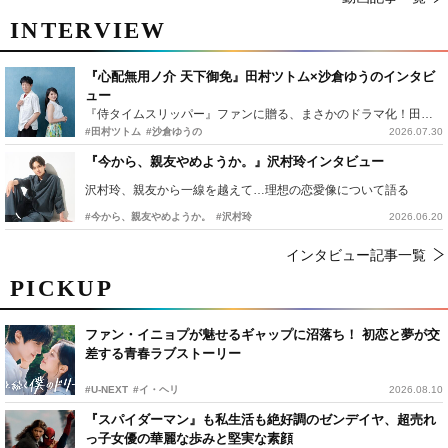
INTERVIEW
『心配無用ノ介 天下御免』田村ツトム×沙倉ゆうのインタビ
ュー
『侍タイムスリッパー』ファンに贈る、まさかのドラマ化！田村ツトム×沙倉ゆうのが語る『心配無用ノ介』撮影秘話
#田村ツトム
#沙倉ゆうの
2026.07.30
『今から、親友やめようか。』沢村玲インタビュー
沢村玲、親友から一線を越えて…理想の恋愛像について語る
#今から、親友やめようか。
#沢村玲
2026.06.20
インタビュー記事一覧
PICKUP
ファン・イニョプが魅せるギャップに沼落ち！ 初恋と夢が交
差する青春ラブストーリー
#U-NEXT
#イ・ヘリ
2026.08.10
『スパイダーマン』も私生活も絶好調のゼンデイヤ、超売れ
っ子女優の華麗な歩みと堅実な素顔