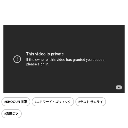
#SHOGUN 将軍
#エドワード・ズウィック
#ラスト サムライ
#真田広之