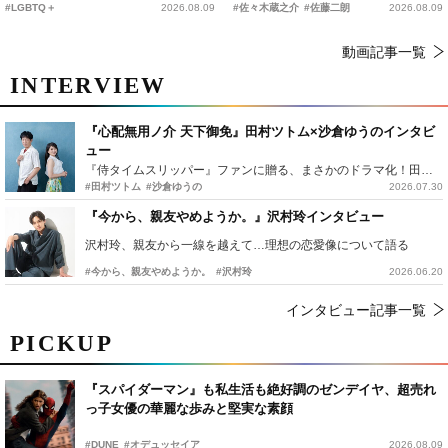
#LGBTQ＋
2026.08.09
#佐々木蔵之介
#佐藤二朗
2026.08.09
動画記事一覧
INTERVIEW
『心配無用ノ介 天下御免』田村ツトム×沙倉ゆうのインタビ
ュー
『侍タイムスリッパー』ファンに贈る、まさかのドラマ化！田村ツトム×沙倉ゆうのが語る『心配無用ノ介』撮影秘話
#田村ツトム
#沙倉ゆうの
2026.07.30
『今から、親友やめようか。』沢村玲インタビュー
沢村玲、親友から一線を越えて…理想の恋愛像について語る
#今から、親友やめようか。
#沢村玲
2026.06.20
インタビュー記事一覧
PICKUP
『スパイダーマン』も私生活も絶好調のゼンデイヤ、超売れ
っ子女優の華麗な歩みと堅実な素顔
#DUNE
#オデュッセイア
2026.08.09