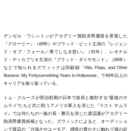
デンゼル・ワシントンがアカデミー賞助演男優賞を受賞した
『グローリー』（
89年
）やブラッド・ピット主演の『レジェン
ド・オブ・フォール／果てしなき想い』（
92年
）、レオナル
ド・ディカプリオ主演の『ブラッド・ダイヤモンド』（
06年
）
などで知られるズウィックは回顧録「
Hits, Flops, and Other
Illusions: My Fortysomething Years in Hollywood
」で
40
年以上の
キャリアを振り返っている。
トム・クルーズが明治初期の日本で政府と敵対する“最後のサ
ムライ”たちと共に戦うアメリカ軍人を演じた『ラスト サムラ
イ』では侍たちの一族の長・勝元を演じた渡辺謙がアカデミー
助演男優賞候補となった。ズウィックによると、オーディショ
ンで渡辺の「力強さやユーモア、感情の豊かさに触れて彼の起