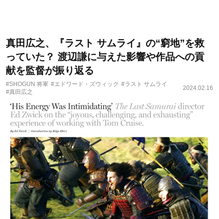
真田広之、『ラスト サムライ』の“窮地”を救
っていた？ 渡辺謙に与えた影響や作品への貢
献を監督が振り返る
#SHOGUN 将軍
#エドワード・ズウィック
#ラスト サムライ
2024.02.16
#真田広之