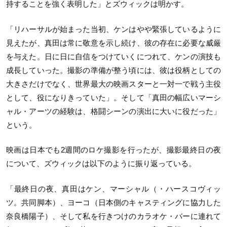
持することを強く表明した」とズウィックは明かす。
「リハーサルが始まった当初、ケンはやや緊張しているように
見えたが、真田は常に敬意を示し続け、彼の存在に必要な威厳
を与えた。日に日に自信をつけていくにつれて、ケンの演技も
成長していった。撮影の準備が整う頃には、彼は役柄としての
大きさだけでなく、世界最大の映画スターと一対一で戦う主役
として、役になりきっていた」。そして「真田の幅広いマーシ
ャル・アーツの経験は、格闘シーンの演出に大いに役だった」
という。
映画は日本でも
2
週間のロケ撮影を行ったが、撮影最終日の夜
について、ズウィックは以下のように振り返っている。
「最終日の夜、真田はケン、マーシャル（・ハースコヴィッ
ツ。共同脚本）、ヨーコ（日本側のキャスティングに協力した
奈良橋陽子）、そして私を行きつけのカラオケ・バーに連れて