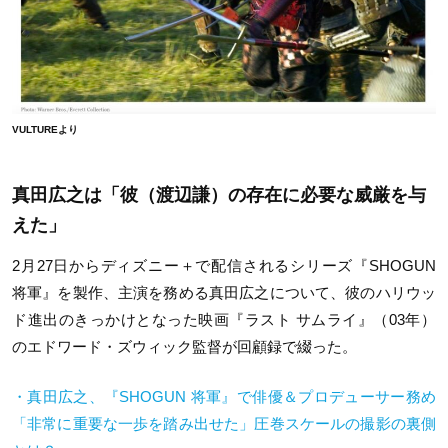
VULTUREより
真田広之は「彼（渡辺謙）の存在に必要な威厳を与
えた」
2
月
27
日からディズニー＋で配信されるシリーズ『
SHOGUN
将軍』を製作、主演を務める真田広之について、彼のハリウッ
ド進出のきっかけとなった映画『ラスト サムライ』（
03年
）
のエドワード・ズウィック監督が回顧録で綴った。
・真田広之、『
SHOGUN
将軍』で俳優＆プロデューサー務め
「非常に重要な一歩を踏み出せた」圧巻スケールの撮影の裏側