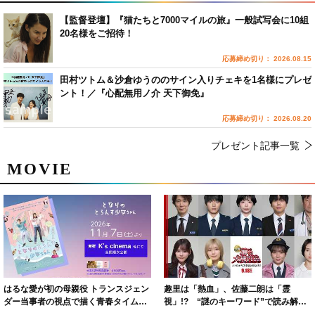
【監督登壇】『猫たちと7000マイルの旅』一般試写会に10組
20名様をご招待！
応募締め切り： 2026.08.15
田村ツトム＆沙倉ゆうののサイン入りチェキを1名様にプレゼ
ント！／『心配無用ノ介 天下御免』
応募締め切り： 2026.08.20
プレゼント記事一覧
MOVIE
はるな愛が初の母親役 トランスジェン
趣里は「熱血」、佐藤二朗は「霊
ダー当事者の視点で描く青春タイムス
視」!? “謎のキーワード”で読み解く
リップコメディ
『踊る大捜査線 N.E.W.』新メンバー