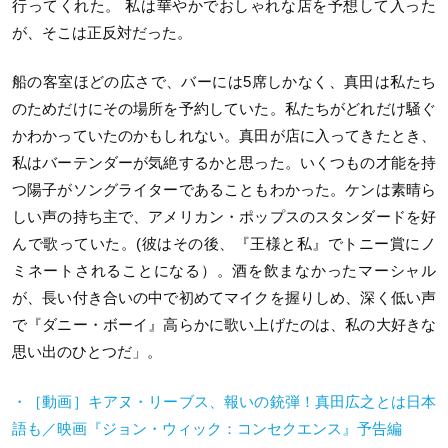
行ってくれた。 私は華やかでおしゃれな店を予想して入った
が、そこは正反対だった。
船の客室ほどの広さで、バーには
5
席しかなく、真田は私たち
のためだけにその場所を予約していた。私たちがどれだけ騒ぐ
かわかっていたのかもしれない。真田が店に入ってきたとき、
私はバーテンダーが気絶するかと思った。いくつもの才能を持
つ陽子がソングライターであることもわかった。ケンは素晴ら
しい声の持ち主で、アメリカン・ポップスのスタンダードを好
んで歌っていた。
(
彼はその後、『王様と私』でトニー賞にノ
ミネートされることになる）。酒を飲まなかったマーシャル
が、長い付き合いの中で初めてマイクを握りしめ、深く低い声
で『ダニー・ボーイ』高らかに歌い上げたのは、私の大好きな
思い出のひとつだ」。
・［動画］キアヌ・リーブス、報いの銃弾！真田広之とは日本
語も／映画『ジョン・ウィック：コンセクエンス』予告編