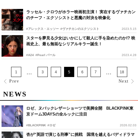
ラッセル・クロウがホラー映画初主演！ 実在するヴァチカン
のチーフ・エクソシストと悪魔の対決を映像化
#アレックス・エッソー
#ヴァチカンのエクソシスト
2023.5.15
スターを夢見る少女はいかにして殺人に手を染めたのか!? 映
画史上、最も無垢なシリアルキラー誕生！
#A24
#Pearl パール
2023.4.28
...
...
1
3
4
5
6
7
18
Prev
Next
NEWS
ロゼ、ヌバックレザーショーツで美脚全開 BLACKPINK東
京ドーム3DAYSの全ルックに注目
#BLACKPINK
#ロゼ
2026.02.03
杏が“英語で演じる刑事”に挑戦 国境を越えるバディドラマ