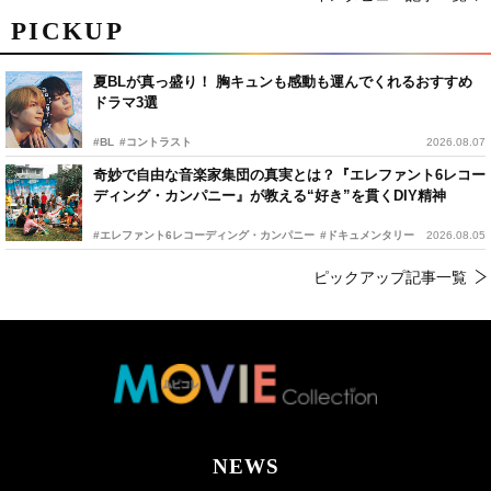
PICKUP
夏BLが真っ盛り！ 胸キュンも感動も運んでくれるおすすめ
ドラマ3選
#BL
#コントラスト
2026.08.07
奇妙で自由な音楽家集団の真実とは？『エレファント6レコー
ディング・カンパニー』が教える“好き”を貫くDIY精神
#エレファント6レコーディング・カンパニー
#ドキュメンタリー
2026.08.05
ピックアップ記事一覧
NEWS