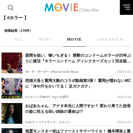
【 #ホラー 】
検索結果（176件）
ALL
NEWS
MOVIE
INTERVIEW
股間を狙い、喰いちぎる！ 禁断のコンドームホラーが25年ぶ
りに復活『キラーコンドーム ディレクターズカット完全版』
公開決定
#H・R・ギーガー
#Rockin'Jelly Bean
2023.6.21
西畑大吾と重岡大毅のコラボ動画第1弾！ 重岡が慣れないMC
に「冷や汗をかいてる！ 足ガクガク」
#ジャニーズWEST
#なにわ男子
2023.6.21
おばあちゃん、アナタ本当に人間ですか？ 変わり果てた祖母
の姿に怯える幼い姉妹の運命は!?
#Jホラー
#アイザック・エスバン
2023.6.21
怨霊モンスター役はファーストサマーウイカ！ 橋本環奈と重