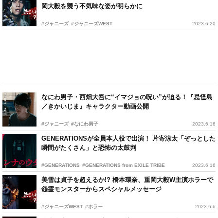
岡大毅を襲う不気味な姿が明らかに
#ジャニーズ
#ジャニーズWEST
2023.6.20
なにわ男子・西畑大吾に“イマジョの呪い”が迫る！『忌怪島
／きかいじま』キャラクター動画公開
#ジャニーズ
#なにわ男子
2023.6.16
GENERATIONSが全員本人役で出演！ 片寄涼太「ぞっとした
瞬間がたくさん」と恐怖の太鼓判
#GENERATIONS
#GENERATIONS from EXILE TRIBE
2023.6.16
美雪は貞子を超えるか!? 橋本環奈、重岡大毅W主演ホラーで
怨霊モンスターからスペシャルメッセージ
#ジャニーズWEST
#ホラー
2023.6.6