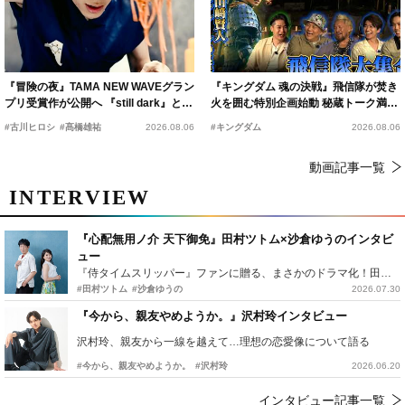
『冒険の夜』TAMA NEW WAVEグラン
『キングダム 魂の決戦』飛信隊が焚き
プリ受賞作が公開へ 『still dark』と同
火を囲む特別企画始動 秘蔵トーク満載
時上映決定
の“キングダムキャンプ”開催
#古川ヒロシ
#髙橋雄祐
2026.08.06
#キングダム
2026.08.06
動画記事一覧
INTERVIEW
『心配無用ノ介 天下御免』田村ツトム×沙倉ゆうのインタビ
ュー
『侍タイムスリッパー』ファンに贈る、まさかのドラマ化！田村ツトム×沙倉ゆうのが語る『心配無用ノ介』撮影秘話
#田村ツトム
#沙倉ゆうの
2026.07.30
『今から、親友やめようか。』沢村玲インタビュー
沢村玲、親友から一線を越えて…理想の恋愛像について語る
#今から、親友やめようか。
#沢村玲
2026.06.20
インタビュー記事一覧