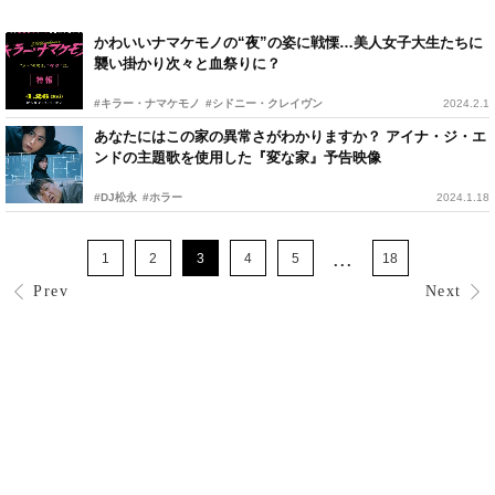
かわいいナマケモノの“夜”の姿に戦慄…美人女子大生たちに
襲い掛かり次々と血祭りに？
#キラー・ナマケモノ
#シドニー・クレイヴン
2024.2.1
あなたにはこの家の異常さがわかりますか？ アイナ・ジ・エ
ンドの主題歌を使用した『変な家』予告映像
#DJ松永
#ホラー
2024.1.18
...
1
2
3
4
5
18
Prev
Next