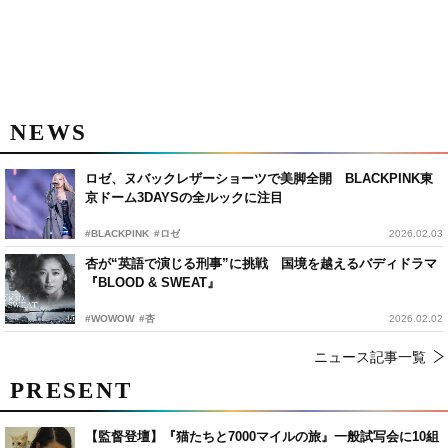
NEWS
ロゼ、ヌバックレザーショーツで美脚全開 BLACKPINK東
京ドーム3DAYSの全ルックに注目
#BLACKPINK
#ロゼ
2026.02.03
杏が“英語で演じる刑事”に挑戦 国境を越えるバディドラマ
『BLOOD & SWEAT』
#WOWOW
#杏
2026.02.02
ニュース記事一覧
PRESENT
【監督登壇】『猫たちと7000マイルの旅』一般試写会に10組