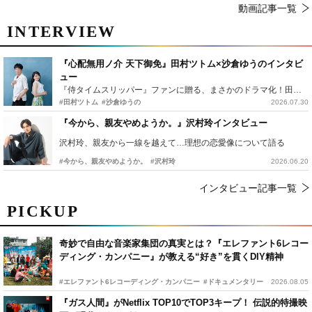
動画記事一覧
INTERVIEW
『心配無用ノ介 天下御免』田村ツトム×沙倉ゆうのインタビ
ュー
『侍タイムスリッパー』ファンに贈る、まさかのドラマ化！田村ツトム×沙倉ゆうのが語る『心配無用ノ介』撮影秘話
#田村ツトム
#沙倉ゆうの
2026.07.30
『今から、親友やめようか。』沢村玲インタビュー
沢村玲、親友から一線を越えて…理想の恋愛像について語る
#今から、親友やめようか。
#沢村玲
2026.06.20
インタビュー記事一覧
PICKUP
奇妙で自由な音楽家集団の真実とは？『エレファント6レコー
ディング・カンパニー』が教える“好き”を貫くDIY精神
#エレファント6レコーディング・カンパニー
#ドキュメンタリー
2026.08.05
『ガス人間』がNetflix TOP10でTOP3キープ！ 伝説的特撮映