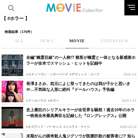
【 #ホラー 】
検索結果（176件）
ALL
NEWS
MOVIE
INTERVIEW
全編”幽霊目線”の一人称!? 観客が幽霊と一体となる新感覚ホ
ラーが全米でスマッシュ・ヒットを記録中
#スティーヴン・ソダーバーグ
#デヴィッド・コープ
2025.2.6
長澤まさみ、枕元によじ登ってきたのは我が子かと思いき
や…不気味な人形に絶叫『ドールハウス』予告編
#ドールハウス
#ホラー
2025.1.27
史上最狂のシリアルキラーが全世界を騒然！過去10年のホラ
ー映画全米最高興収を記録した『ロングレッグス』公開
#オズグッド・パーキンス
#ニコラス・ケイジ
2024.12.13
末期がんの猟奇殺人鬼ジグソウが医療詐欺の被害者に!? 知ら