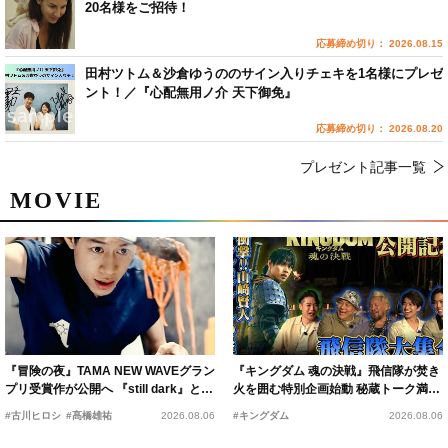
20名様をご招待！
応募締め切り： 2026.08.15
田村ツトム＆沙倉ゆうののサイン入りチェキを1名様にプレゼ
ント！／『心配無用ノ介 天下御免』
応募締め切り： 2026.08.20
プレゼント記事一覧
MOVIE
『冒険の夜』TAMA NEW WAVEグラン
『キングダム 魂の決戦』飛信隊が焚き
プリ受賞作が公開へ 『still dark』と同
火を囲む特別企画始動 秘蔵トーク満載
時上映決定
の“キングダムキャンプ”開催
#古川ヒロシ
#髙橋雄祐
2026.08.06
#キングダム
2026.08.06