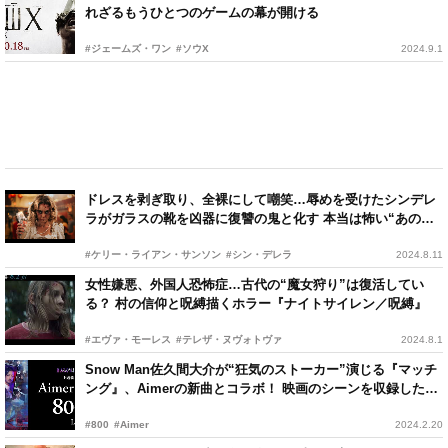
れざるもうひとつのゲームの幕が開ける
#ジェームズ・ワン
#ソウX
2024.9.1
ドレスを剥ぎ取り、全裸にして嘲笑…辱めを受けたシンデレ
ラがガラスの靴を凶器に復讐の鬼と化す 本当は怖い“あの童
話”
#ケリー・ライアン・サンソン
#シン・デレラ
2024.8.11
女性嫌悪、外国人恐怖症…古代の“魔女狩り”は復活してい
る？ 村の信仰と呪縛描くホラー『ナイトサイレン／呪縛』
#エヴァ・モーレス
#テレザ・ヌヴォトヴァ
2024.8.1
Snow Man佐久間大介が“狂気のストーカー”演じる『マッチ
ング』、Aimerの新曲とコラボ！ 映画のシーンを収録したリ
リックビデオ公開
#800
#Aimer
2024.2.20