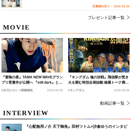
応募締め切り： 2026.08.20
プレゼント記事一覧
MOVIE
『冒険の夜』TAMA NEW WAVEグラン
『キングダム 魂の決戦』飛信隊が焚き
プリ受賞作が公開へ 『still dark』と同
火を囲む特別企画始動 秘蔵トーク満載
時上映決定
の“キングダムキャンプ”開催
#古川ヒロシ
#髙橋雄祐
2026.08.06
#キングダム
2026.08.06
動画記事一覧
INTERVIEW
『心配無用ノ介 天下御免』田村ツトム×沙倉ゆうのインタビ