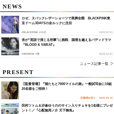
NEWS
ロゼ、ヌバックレザーショーツで美脚全開 BLACKPINK東
京ドーム3DAYSの全ルックに注目
#BLACKPINK
#ロゼ
2026.02.03
杏が“英語で演じる刑事”に挑戦 国境を越えるバディドラマ
『BLOOD & SWEAT』
#WOWOW
#杏
2026.02.02
ニュース記事一覧
PRESENT
【監督登壇】『猫たちと7000マイルの旅』一般試写会に10組
20名様をご招待！
応募締め切り： 2026.08.15
田村ツトム＆沙倉ゆうののサイン入りチェキを1名様にプレゼ
ント！／『心配無用ノ介 天下御免』