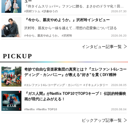
ュー
『侍タイムスリッパー』ファンに贈る、まさかのドラマ化！田村ツトム×沙倉ゆうのが語る『心配無用ノ介』撮影秘話
#田村ツトム
#沙倉ゆうの
2026.07.30
『今から、親友やめようか。』沢村玲インタビュー
沢村玲、親友から一線を越えて…理想の恋愛像について語る
#今から、親友やめようか。
#沢村玲
2026.06.20
インタビュー記事一覧
PICKUP
奇妙で自由な音楽家集団の真実とは？『エレファント6レコー
ディング・カンパニー』が教える“好き”を貫くDIY精神
#エレファント6レコーディング・カンパニー
#ドキュメンタリー
2026.08.05
『ガス人間』がNetflix TOP10でTOP3キープ！ 伝説的特撮映
画が現代によみがえる！
#Netflix
#Netflix TOP10
2026.08.04
ピックアップ記事一覧