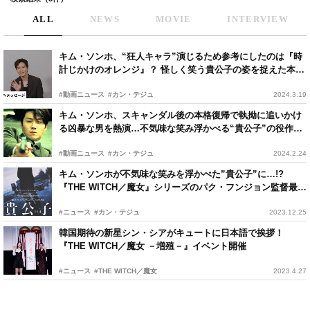
ALL
NEWS
MOVIE
INTERVIEW
キム・ソンホ、“狂人キャラ”演じるため参考にしたのは『時
計じかけのオレンジ』？ 怪しく笑う貴公子の姿を捉えた本編
映像
#動画ニュース
#カン・テジュ
2024.3.19
キム・ソンホ、スキャンダル後の本格復帰で執拗に追いかけ
る凶暴な男を熱演…不気味な笑み浮かべる“貴公子”の役作り
は？
#動画ニュース
#カン・テジュ
2024.2.24
キム・ソンホが不気味な笑みを浮かべた”貴公子”に…!?
『THE WITCH／魔女』シリーズのパク・フンジョン監督最新
作 公開決定
#ニュース
#カン・テジュ
2023.12.25
韓国期待の新星シン・シアがキュートに日本語で挨拶！
『THE WITCH／魔女 －増殖－』イベント開催
#ニュース
#THE WITCH／魔女
2023.4.27