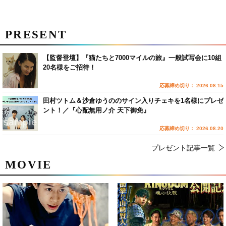
PRESENT
【監督登壇】『猫たちと7000マイルの旅』一般試写会に10組
20名様をご招待！
応募締め切り： 2026.08.15
田村ツトム＆沙倉ゆうののサイン入りチェキを1名様にプレゼ
ント！／『心配無用ノ介 天下御免』
応募締め切り： 2026.08.20
プレゼント記事一覧
MOVIE