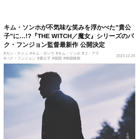
キム・ソンホが不気味な笑みを浮かべた”貴公
子”に…!?『THE WITCH／魔女』シリーズのパ
ク・フンジョン監督最新作 公開決定
#カン・テジュ
#キム・ガンウ
#キム・ソンホ
#コ・アラ
2023.12.25
#パク・フンジョン
#貴公子
#韓国
#韓国映画