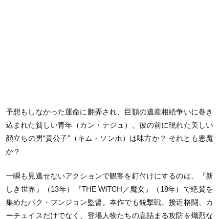
予想もしなかった運命に翻弄され、巨額の遺産相続争いに巻き
込まれた貧しい青年（カン・テジュ）。彼の前に現れた美しい
顔立ちの男“貴公子”（キム・ソンホ）は味方か？ それとも悪魔
か？
一瞬も見逃せないアクションで観客を釘付けにするのは、『新
しき世界』（13年）『THE WITCH／魔女』（18年）で絶賛を
集めたパク・フンジョン監督。本作でも銃撃戦、接近格闘、カ
ーチェイスだけでなく、登場人物たちの息詰まる攻防を熾烈な