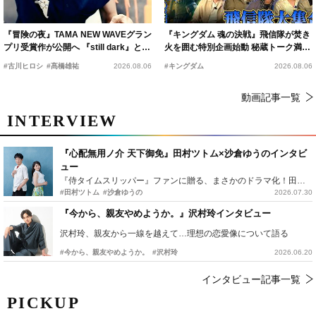
『冒険の夜』TAMA NEW WAVEグラン
『キングダム 魂の決戦』飛信隊が焚き
プリ受賞作が公開へ 『still dark』と同
火を囲む特別企画始動 秘蔵トーク満載
時上映決定
の“キングダムキャンプ”開催
#古川ヒロシ
#髙橋雄祐
2026.08.06
#キングダム
2026.08.06
動画記事一覧
INTERVIEW
『心配無用ノ介 天下御免』田村ツトム×沙倉ゆうのインタビ
ュー
『侍タイムスリッパー』ファンに贈る、まさかのドラマ化！田村ツトム×沙倉ゆうのが語る『心配無用ノ介』撮影秘話
#田村ツトム
#沙倉ゆうの
2026.07.30
『今から、親友やめようか。』沢村玲インタビュー
沢村玲、親友から一線を越えて…理想の恋愛像について語る
#今から、親友やめようか。
#沢村玲
2026.06.20
インタビュー記事一覧
PICKUP