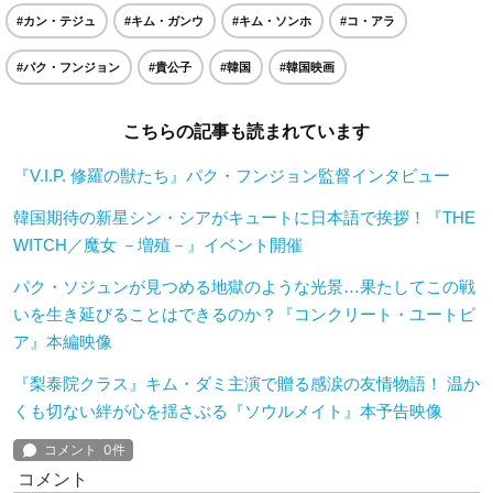
#カン・テジュ
#キム・ガンウ
#キム・ソンホ
#コ・アラ
#パク・フンジョン
#貴公子
#韓国
#韓国映画
こちらの記事も読まれています
『V.I.P. 修羅の獣たち』パク・フンジョン監督インタビュー
韓国期待の新星シン・シアがキュートに日本語で挨拶！『THE
WITCH／魔女 －増殖－』イベント開催
パク・ソジュンが見つめる地獄のような光景…果たしてこの戦
いを生き延びることはできるのか？『コンクリート・ユートピ
ア』本編映像
『梨泰院クラス』キム・ダミ主演で贈る感涙の友情物語！ 温か
くも切ない絆が心を揺さぶる『ソウルメイト』本予告映像