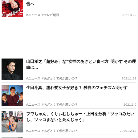
告へ
#ニュース
#テレビ朝日
2021.3.29
山田孝之「超好み」な“女性のあざとい食べ方”明かす その理
由は…
#ニュース
#あざとくて何が悪いの？
2021.1.23
生田斗真、濡れ髪女子が好き？ 独自のフェチズム明かす
#ニュース
#あざとくて何が悪いの？
2021.1.9
フワちゃん、くりぃむしちゅー・上田を分析「ツッコみたい
し、ツッコまないと死んじゃう」
#ニュース
#あざとくて何が悪いの？
2020.12.12