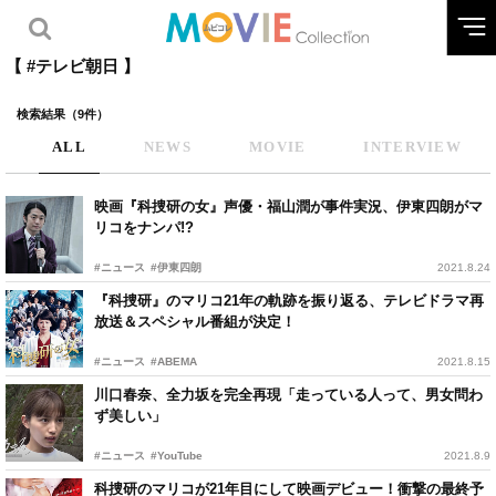
【 #テレビ朝日 】
検索結果（9件）
ALL
NEWS
MOVIE
INTERVIEW
映画『科捜研の女』声優・福山潤が事件実況、伊東四朗がマ
リコをナンパ!?
#ニュース
#伊東四朗
2021.8.24
『科捜研』のマリコ21年の軌跡を振り返る、テレビドラマ再
放送＆スペシャル番組が決定！
#ニュース
#ABEMA
2021.8.15
川口春奈、全力坂を完全再現「走っている人って、男女問わ
ず美しい」
#ニュース
#YouTube
2021.8.9
科捜研のマリコが21年目にして映画デビュー！衝撃の最終予