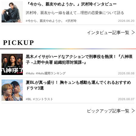
『今から、親友やめようか。』沢村玲インタビュー
沢村玲、親友から一線を越えて…理想の恋愛像について語る
#今から、親友やめようか。
#沢村玲
2026.06.20
インタビュー記事一覧
PICKUP
黒木メイサがハードなアクションで刑事役を熱演！『八神瑛
子 –上野中央署 組織犯罪対策課–』
#Hulu
#Hulu週間ランキング
2026.08.08
夏BLが真っ盛り！ 胸キュンも感動も運んでくれるおすすめ
ドラマ3選
#BL
#コントラスト
2026.08.07
ピックアップ記事一覧