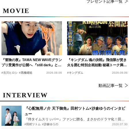
プレゼント記事一覧
MOVIE
『冒険の夜』TAMA NEW WAVEグラン
『キングダム 魂の決戦』飛信隊が焚き
プリ受賞作が公開へ 『still dark』と同
火を囲む特別企画始動 秘蔵トーク満載
時上映決定
の“キングダムキャンプ”開催
#古川ヒロシ
#髙橋雄祐
2026.08.06
#キングダム
2026.08.06
動画記事一覧
INTERVIEW
『心配無用ノ介 天下御免』田村ツトム×沙倉ゆうのインタビ
ュー
『侍タイムスリッパー』ファンに贈る、まさかのドラマ化！田村ツトム×沙倉ゆうのが語る『心配無用ノ介』撮影秘話
#田村ツトム
#沙倉ゆうの
2026.07.30