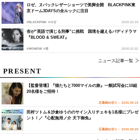
ロゼ、ヌバックレザーショーツで美脚全開 BLACKPINK東
京ドーム3DAYSの全ルックに注目
#BLACKPINK
#ロゼ
2026.02.03
杏が“英語で演じる刑事”に挑戦 国境を越えるバディドラマ
『BLOOD & SWEAT』
#WOWOW
#杏
2026.02.02
ニュース記事一覧
PRESENT
【監督登壇】『猫たちと7000マイルの旅』一般試写会に10組
20名様をご招待！
応募締め切り： 2026.08.15
田村ツトム＆沙倉ゆうののサイン入りチェキを1名様にプレゼ
ント！／『心配無用ノ介 天下御免』
応募締め切り： 2026.08.20