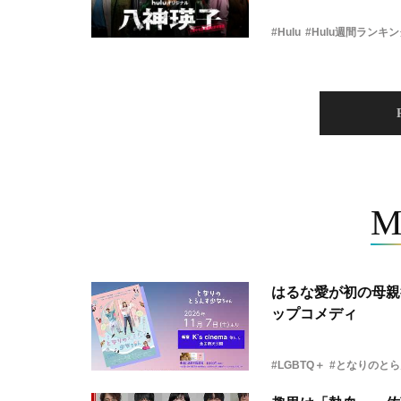
#Hulu
#Hulu週間ランキ
M
はるな愛が初の母親
ップコメディ
#LGBTQ＋
#となりのと