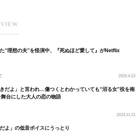
RVIEW
“理想の夫”を怪演中、『死ぬほど愛して』がNetflix
て
2025.4.22
きだよ」と言われ…傷つくとわかっていても“沼る女”役を南
を舞台にした大人の恋の物語
2024.11.21
だよ」の低音ボイスにうっとり