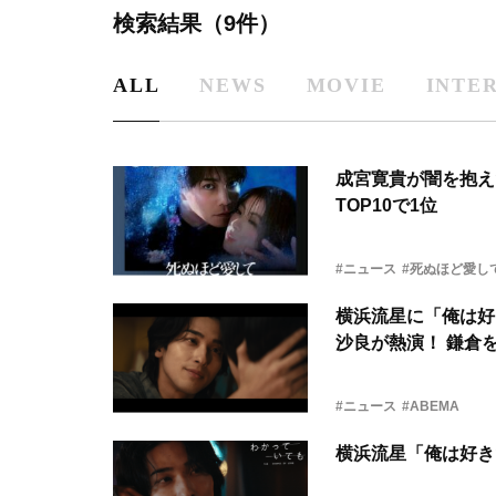
検索結果（9件）
ALL
NEWS
MOVIE
INTE
成宮寛貴が闇を抱えた
TOP10で1位
#ニュース
#死ぬほど愛し
横浜流星に「俺は好
沙良が熱演！ 鎌倉
#ニュース
#ABEMA
横浜流星「俺は好き