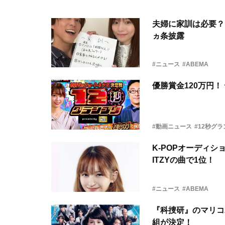
夫婦に家訓は必要？
ヵ条披露
#ニュース
#ABEMA
優勝賞金120万円
#動画ニュース
#12秒グラン
K-POPオーディ
ITZYの曲で1位！
#ニュース
#ABEMA
『科捜研』のマリコ
組が決定！