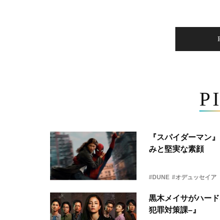
P
『スパイダーマン』
みと堅実な素顔
#DUNE
#オデュッセイア
黒木メイサがハード
犯罪対策課–』