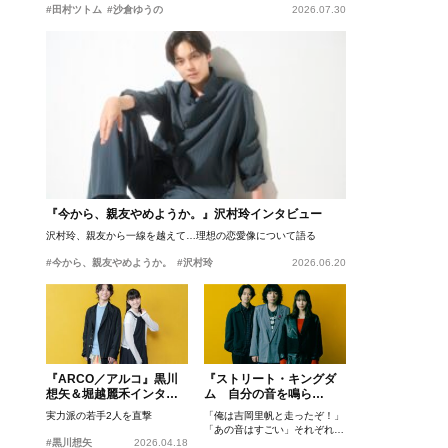
#田村ツトム
#沙倉ゆうの
2026.07.30
『今から、親友やめようか。』沢村玲インタビュー
沢村玲、親友から一線を越えて…理想の恋愛像について語る
#今から、親友やめようか。
#沢村玲
2026.06.20
『ARCO／アルコ』黒川
『ストリート・キングダ
想矢＆堀越麗禾インタビ
ム 自分の音を鳴ら
ュー
せ。』峯田和伸、若葉竜
実力派の若手2人を直撃
「俺は吉岡里帆と走ったぞ！」
也、吉岡里帆インタビュ
「あの音はすごい」それぞれの
ー
#黒川想矢
2026.04.18
忘れがたいシーンとは？