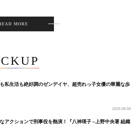
READ MORE
ICKUP
も私生活も絶好調のゼンデイヤ、超売れっ子女優の華麗な歩
2026.08.09
なアクションで刑事役を熱演！『八神瑛子 –上野中央署 組織