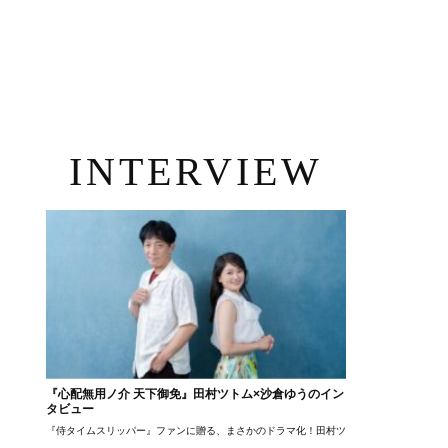
INTERVIEW
『心配無用ノ介 天下御免』田村ツトム×沙倉ゆうのイン
タビュー
『侍タイムスリッパー』ファンに贈る、まさかのドラマ化！田村ツトム×沙倉ゆうのが語