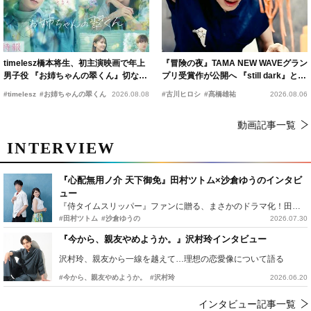
timelesz橋本将生、初主演映画で年上
『冒険の夜』TAMA NEW WAVEグラン
男子役 『お姉ちゃんの翠くん』切ない
プリ受賞作が公開へ 『still dark』と同
恋の幕開けを予感
時上映決定
#timelesz
#お姉ちゃんの翠くん
2026.08.08
#古川ヒロシ
#髙橋雄祐
2026.08.06
動画記事一覧
INTERVIEW
『心配無用ノ介 天下御免』田村ツトム×沙倉ゆうのインタビ
ュー
『侍タイムスリッパー』ファンに贈る、まさかのドラマ化！田村ツトム×沙倉ゆうのが語る『心配無用ノ介』撮影秘話
#田村ツトム
#沙倉ゆうの
2026.07.30
『今から、親友やめようか。』沢村玲インタビュー
沢村玲、親友から一線を越えて…理想の恋愛像について語る
#今から、親友やめようか。
#沢村玲
2026.06.20
インタビュー記事一覧