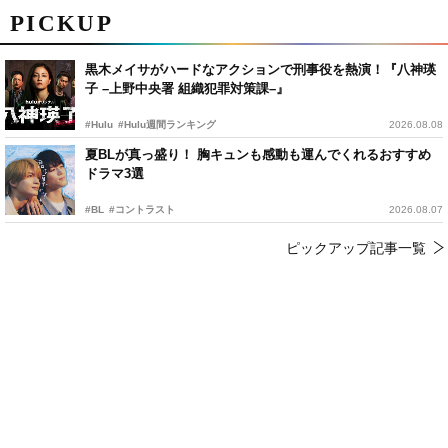
PICKUP
黒木メイサがハードなアクションで刑事役を熱演！『八神瑛
子 –上野中央署 組織犯罪対策課–』
#Hulu
#Hulu週間ランキング
2026.08.08
夏BLが真っ盛り！ 胸キュンも感動も運んでくれるおすすめ
ドラマ3選
#BL
#コントラスト
2026.08.07
ピックアップ記事一覧