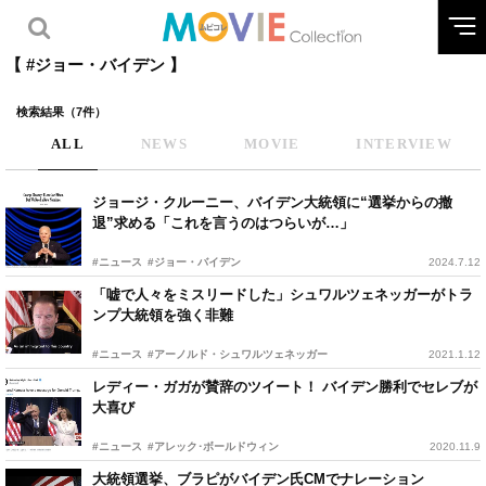
【 #ジョー・バイデン 】
検索結果（7件）
ALL
NEWS
MOVIE
INTERVIEW
ジョージ・クルーニー、バイデン大統領に“選挙からの撤
退”求める「これを言うのはつらいが…」
#ニュース
#ジョー・バイデン
2024.7.12
「嘘で人々をミスリードした」シュワルツェネッガーがトラ
ンプ大統領を強く非難
#ニュース
#アーノルド・シュワルツェネッガー
2021.1.12
レディー・ガガが賛辞のツイート！ バイデン勝利でセレブが
大喜び
#ニュース
#アレック･ボールドウィン
2020.11.9
大統領選挙、ブラピがバイデン氏CMでナレーション