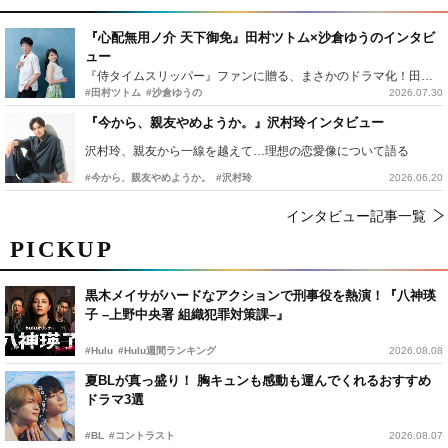
『心配無用ノ介 天下御免』田村ツトム×沙倉ゆうのインタビ
ュー
『侍タイムスリッパー』ファンに贈る、まさかのドラマ化！田村ツトム×沙倉ゆうのが語る『心配無用ノ介』撮影秘話
#田村ツトム
#沙倉ゆうの
2026.07.30
『今から、親友やめようか。』沢村玲インタビュー
沢村玲、親友から一線を越えて…理想の恋愛像について語る
#今から、親友やめようか。
#沢村玲
2026.06.20
インタビュー記事一覧
PICKUP
黒木メイサがハードなアクションで刑事役を熱演！『八神瑛
子 –上野中央署 組織犯罪対策課–』
#Hulu
#Hulu週間ランキング
2026.08.08
夏BLが真っ盛り！ 胸キュンも感動も運んでくれるおすすめ
ドラマ3選
#BL
#コントラスト
2026.08.07