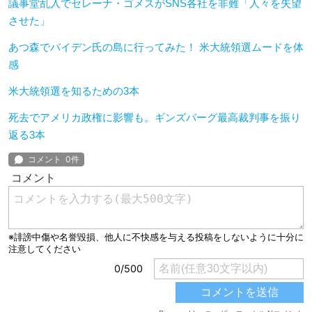
議事堂乱入でセレーナ・ゴメスがSNS各社を非難「人々を失望
させた」
あつ森でバイデン氏の島に行ってみた！ 米大統領選ムードを体
感
米大統領選を知るための3本
死去でアメリカ政権に影響も。ギンズバーグ最高裁判事を振り
返る3本