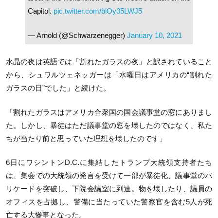
Capitol.
pic.twitter.com/blOy35LWJ5
— Arnold (@Schwarzenegger)
January 10, 2021
水晶の夜は英語では「割れたガラスの夜」と訳されていること
から、シュワルツェネッガーは「水曜日はアメリカの“割れた
ガラスの日”でした」と続けた。
「割れたガラスはアメリカ合衆国の国会議事堂の窓にありまし
た。しかし、暴徒はただ議事堂の窓を壊したのではなく、私た
ちが当たり前と思っていた理想を壊したのです」
6日にワシントンD.C.に集結したトランプ大統領支持者たち
は、集会での大統領の発言を受けて一部が暴徒化、議事堂のバ
リケードを突破し、下院会議室に到達。物を壊したり、議員の
オフィスを占拠し、警備に当たっていた警察官を含む5人が死
亡する大惨事となった。