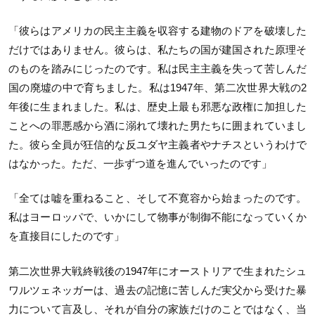
「彼らはアメリカの民主主義を収容する建物のドアを破壊した
だけではありません。彼らは、私たちの国が建国された原理そ
のものを踏みにじったのです。私は民主主義を失って苦しんだ
国の廃墟の中で育ちました。私は1947年、第二次世界大戦の2
年後に生まれました。私は、歴史上最も邪悪な政権に加担した
ことへの罪悪感から酒に溺れて壊れた男たちに囲まれていまし
た。彼ら全員が狂信的な反ユダヤ主義者やナチスというわけで
はなかった。ただ、一歩ずつ道を進んでいったのです」
「全ては嘘を重ねること、そして不寛容から始まったのです。
私はヨーロッパで、いかにして物事が制御不能になっていくか
を直接目にしたのです」
第二次世界大戦終戦後の1947年にオーストリアで生まれたシュ
ワルツェネッガーは、過去の記憶に苦しんだ実父から受けた暴
力について言及し、それが自分の家族だけのことではなく、当