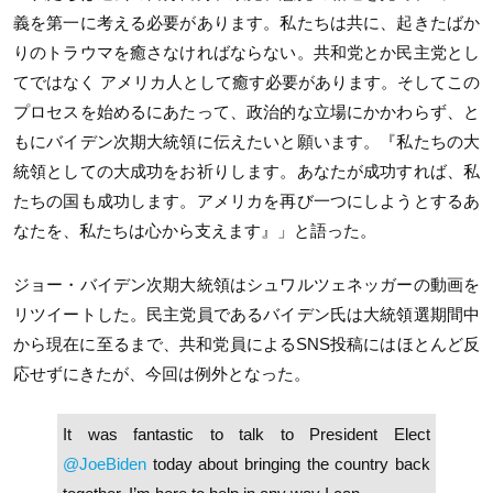
義を第一に考える必要があります。私たちは共に、起きたばか
りのトラウマを癒さなければならない。共和党とか民主党とし
てではなく アメリカ人として癒す必要があります。そしてこの
プロセスを始めるにあたって、政治的な立場にかかわらず、と
もにバイデン次期大統領に伝えたいと願います。『私たちの大
統領としての大成功をお祈りします。あなたが成功すれば、私
たちの国も成功します。アメリカを再び一つにしようとするあ
なたを、私たちは心から支えます』」と語った。
ジョー・バイデン次期大統領はシュワルツェネッガーの動画を
リツイートした。民主党員であるバイデン氏は大統領選期間中
から現在に至るまで、共和党員によるSNS投稿にはほとんど反
応せずにきたが、今回は例外となった。
It was fantastic to talk to President Elect
@JoeBiden
today about bringing the country back