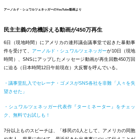
アーノルド・シュワルツェネッガーのYouTube動画より
民主主義の危機訴える動画が450万再生
6日（現地時間）にアメリカの連邦議会議事堂で起きた暴動事
件を受けて、
アーノルド・シュワルツェネッガー
が10日（現地
時間）、SNSにアップしたメッセージ動画が再生回数450万回
に迫る（日本時間12日午前現在）大反響を呼んでいる。
・議事堂乱入でセレーナ・ゴメスがSNS各社を非難「人々を失
望させた」
・シュワルツェネッガー代表作『ターミネーター』をチェッ
ク、無料でお試しも！
7分以上ものスピーチは、「移民の1人として、アメリカの同胞
や友人、世界に向けて、最近起きた出来事について伝えことが