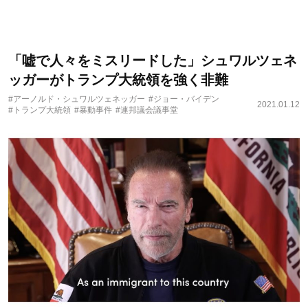
「嘘で人々をミスリードした」シュワルツェネ
ッガーがトランプ大統領を強く非難
#アーノルド・シュワルツェネッガー
#ジョー・バイデン
2021.01.12
#トランプ大統領
#暴動事件
#連邦議会議事堂