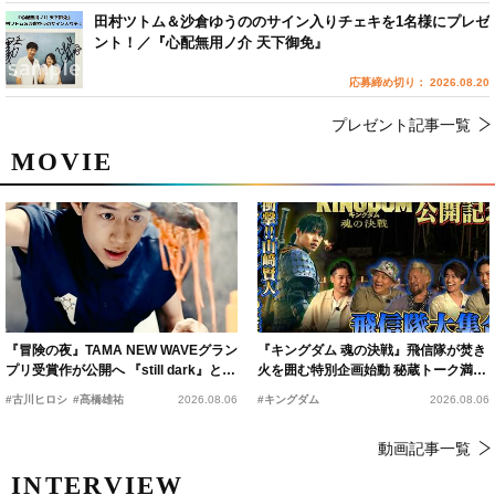
田村ツトム＆沙倉ゆうののサイン入りチェキを1名様にプレゼ
ント！／『心配無用ノ介 天下御免』
応募締め切り： 2026.08.20
プレゼント記事一覧
MOVIE
『冒険の夜』TAMA NEW WAVEグラン
『キングダム 魂の決戦』飛信隊が焚き
プリ受賞作が公開へ 『still dark』と同
火を囲む特別企画始動 秘蔵トーク満載
時上映決定
の“キングダムキャンプ”開催
#古川ヒロシ
#髙橋雄祐
2026.08.06
#キングダム
2026.08.06
動画記事一覧
INTERVIEW