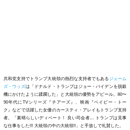
共和党支持でトランプ大統領の熱烈な支持者でもある
ジェーム
ズ・ウッズ
は「ドナルド・トランプはジョー・バイデンを脱穀
機にかけたように蹂躙した」と大統領の優勢をアピール。80〜
90年代にTVシリーズ『チアーズ』、映画『ベイビー・トー
ク』などで活躍した女優のカースティ・アレイもトランプ支持
者。「素晴らしいディベート！ 良い司会者… トランプは見事
な仕事をした!!! 大統領の中の大統領!!」と手放しで礼賛した。