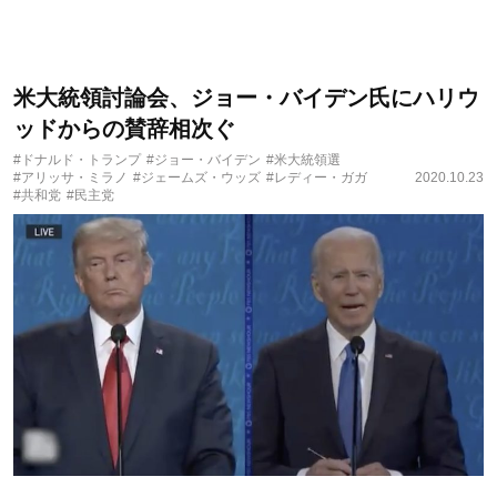
米大統領討論会、ジョー・バイデン氏にハリウ
ッドからの賛辞相次ぐ
#ドナルド・トランプ
#ジョー・バイデン
#米大統領選
#アリッサ・ミラノ
#ジェームズ・ウッズ
#レディー・ガガ
2020.10.23
#共和党
#民主党