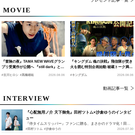
MOVIE
『冒険の夜』TAMA NEW WAVEグラン
『キングダム 魂の決戦』飛信隊が焚き
プリ受賞作が公開へ 『still dark』と同
火を囲む特別企画始動 秘蔵トーク満載
時上映決定
の“キングダムキャンプ”開催
#古川ヒロシ
#髙橋雄祐
2026.08.06
#キングダム
2026.08.06
動画記事一覧
INTERVIEW
『心配無用ノ介 天下御免』田村ツトム×沙倉ゆうのインタビ
ュー
『侍タイムスリッパー』ファンに贈る、まさかのドラマ化！田村ツトム×沙倉ゆうのが語る『心配無用ノ介』撮影秘話
#田村ツトム
#沙倉ゆうの
2026.07.30