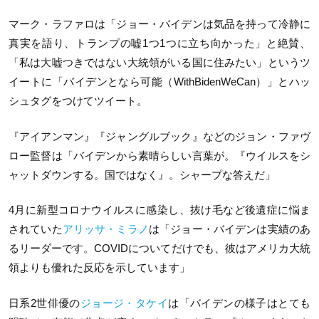
マーク・ラファロは「ジョー・バイデンは気品を持って冷静に
真実を語り、トランプの嘘1つ1つに立ち向かった」と絶賛、
「私は大嘘つきではない大統領がいる国に住みたい」というツ
イートに「バイデンとなら可能（WithBidenWeCan）」とハッ
シュタグをつけてツイート。
『アイアンマン』『ジャングルブック』などのジョン・ファヴ
ロー監督は「バイデンから素晴らしい言葉が。『ウイルスをシ
ャットダウンする。国ではなく』。シャープな答えだ」
4月に新型コロナウイルスに感染し、抜け毛など後遺症に悩ま
されていた
アリッサ・ミラノ
は「ジョー・バイデンは実績のあ
るリーダーです。COVIDについてだけでも、彼はアメリカ大統
領よりも優れた反応を示しています」
日系2世俳優の
ジョージ・タケイ
は「バイデンの様子はとても