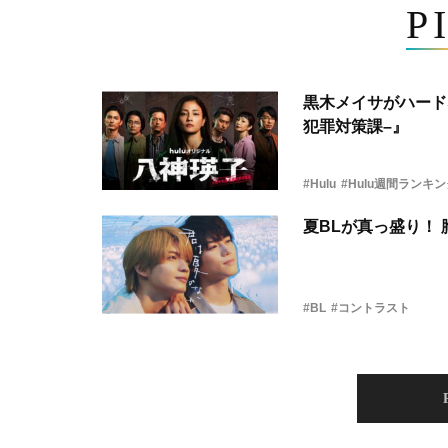
P
黒木メイサがハード
犯罪対策課–』
#Hulu
#Hulu週間ランキ
夏BLが真っ盛り！
#BL
#コントラスト