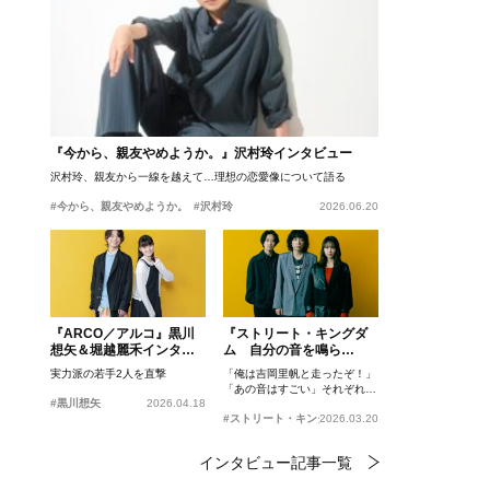
『今から、親友やめようか。』沢村玲インタビュー
沢村玲、親友から一線を越えて…理想の恋愛像について語る
#今から、親友やめようか。
#沢村玲
2026.06.20
『ARCO／アルコ』黒川
『ストリート・キングダ
想矢＆堀越麗禾インタビ
ム 自分の音を鳴ら
ュー
せ。』峯田和伸、若葉竜
実力派の若手2人を直撃
「俺は吉岡里帆と走ったぞ！」
也、吉岡里帆インタビュ
「あの音はすごい」それぞれの
ー
#黒川想矢
2026.04.18
忘れがたいシーンとは？
#ストリート・キングダム 自分の音を鳴らせ。
2026.03.20
インタビュー記事一覧