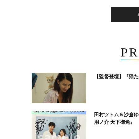
PR
【監督登壇】『猫た
田村ツトム＆沙倉ゆ
用ノ介 天下御免』