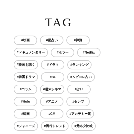
TAG
#映画
#星占い
#韓流
#ドキュメンタリー
#ホラー
#Netflix
#映画を聴く
#ドラマ
#ランキング
#韓国ドラマ
#BL
#ムビコレ占い
#コラム
#週末シネマ
#占い
#Hulu
#アニメ
#セレブ
#韓国
#CM
#アカデミー賞
#ジャニーズ
#興行トレンド
#元ネタ比較