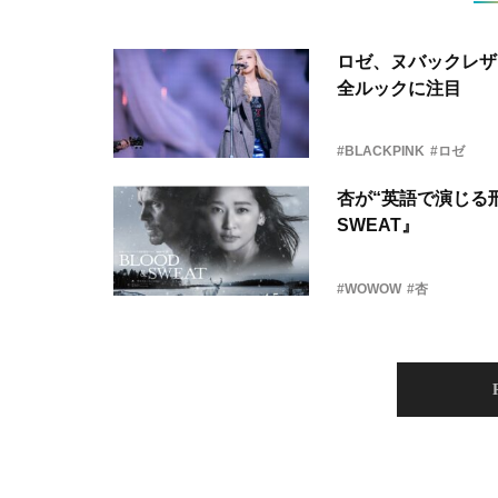
ロゼ、ヌバックレザー
全ルックに注目
#BLACKPINK
#ロゼ
杏が“英語で演じる刑
SWEAT』
#WOWOW
#杏