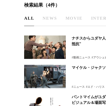
検索結果（4件）
ALL
NEWS
MOVIE
INTE
ナチスからユダヤ人
抵抗”
#動画ニュース
#アウシュ
マイケル・ジャクソ
#ニュース
#エド・ハリス
パントマイムがユダヤ人孤児を救っ
ビジュアル＆場面写