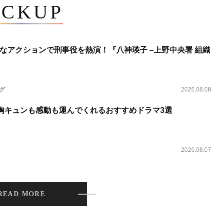
ICKUP
なアクションで刑事役を熱演！『八神瑛子 –上野中央署 組織
ング
2026.08.08
 胸キュンも感動も運んでくれるおすすめドラマ3選
2026.08.07
READ MORE