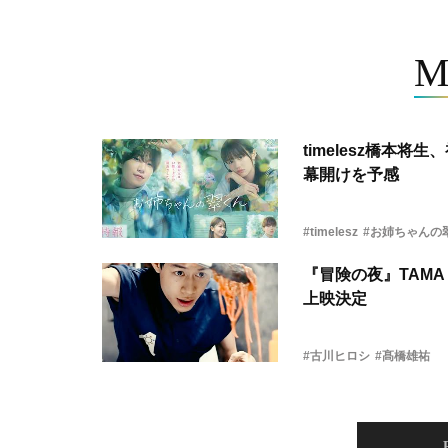
M
timelesz橋本
幕開けを予感
#timelesz
#お姉ちゃんの
『冒険の夜』TAMA 
上映決定
#古川ヒロシ
#髙橋雄祐