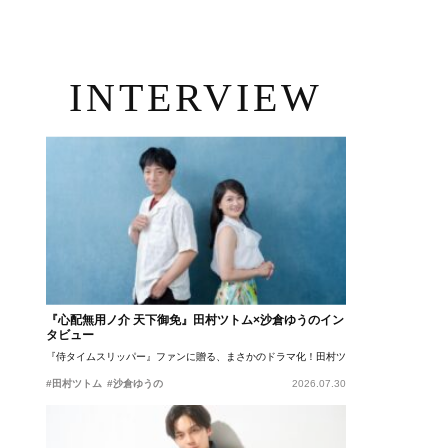
INTERVIEW
『心配無用ノ介 天下御免』田村ツトム×沙倉ゆうのイン
タビュー
『侍タイムスリッパー』ファンに贈る、まさかのドラマ化！田村ツトム×沙倉ゆうのが語
#田村ツトム
#沙倉ゆうの
2026.07.30