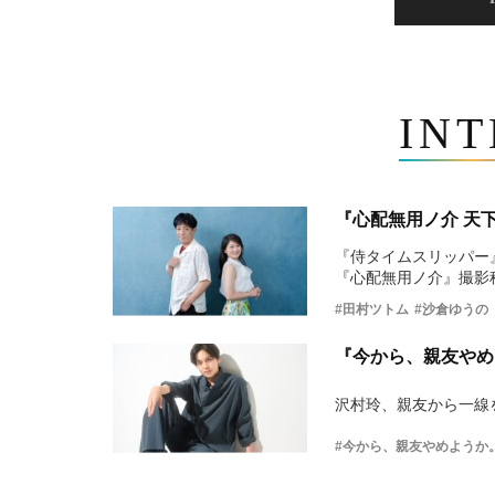
IN
『心配無用ノ介 天
『侍タイムスリッパー
『心配無用ノ介』撮影
#田村ツトム
#沙倉ゆうの
『今から、親友やめ
沢村玲、親友から一線
#今から、親友やめようか