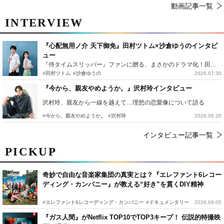
動画記事一覧
INTERVIEW
『心配無用ノ介 天下御免』田村ツトム×沙倉ゆうのインタビ
ュー
『侍タイムスリッパー』ファンに贈る、まさかのドラマ化！田村ツトム×沙倉ゆうのが語る『心配無用ノ介』撮影秘話
#田村ツトム
#沙倉ゆうの
2026.07.30
『今から、親友やめようか。』沢村玲インタビュー
沢村玲、親友から一線を越えて…理想の恋愛像について語る
#今から、親友やめようか。
#沢村玲
2026.06.20
インタビュー記事一覧
PICKUP
奇妙で自由な音楽家集団の真実とは？『エレファント6レコー
ディング・カンパニー』が教える“好き”を貫くDIY精神
#エレファント6レコーディング・カンパニー
#ドキュメンタリー
2026.08.05
『ガス人間』がNetflix TOP10でTOP3キープ！ 伝説的特撮映