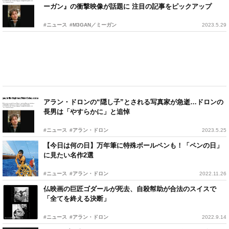
ーガン』の衝撃映像が話題に 注目の記事をピックアップ
#ニュース
#M3GAN／ミーガン
2023.5.29
アラン・ドロンの“隠し子”とされる写真家が急逝…ドロンの
長男は「やすらかに」と追悼
#ニュース
#アラン・ドロン
2023.5.25
【今日は何の日】万年筆に特殊ボールペンも！「ペンの日」
に見たい名作2選
#ニュース
#アラン・ドロン
2022.11.26
仏映画の巨匠ゴダールが死去、自殺幇助が合法のスイスで
「全てを終える決断」
#ニュース
#アラン・ドロン
2022.9.14