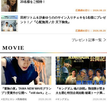
20名様をご招待！
応募締め切り： 2026.08.15
田村ツトム＆沙倉ゆうののサイン入りチェキを1名様にプレゼ
ント！／『心配無用ノ介 天下御免』
応募締め切り： 2026.08.20
プレゼント記事一覧
MOVIE
『冒険の夜』TAMA NEW WAVEグラン
『キングダム 魂の決戦』飛信隊が焚き
プリ受賞作が公開へ 『still dark』と同
火を囲む特別企画始動 秘蔵トーク満載
時上映決定
の“キングダムキャンプ”開催
#古川ヒロシ
#髙橋雄祐
2026.08.06
#キングダム
2026.08.06