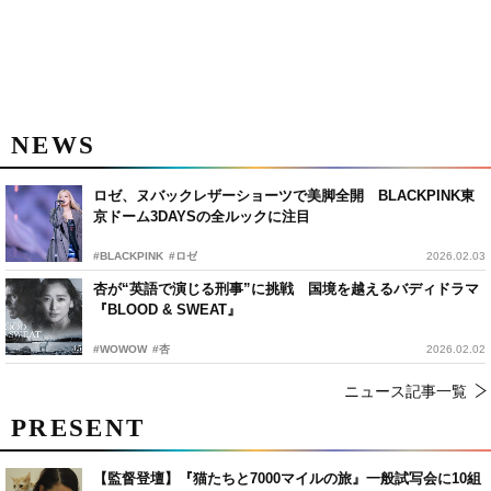
NEWS
ロゼ、ヌバックレザーショーツで美脚全開 BLACKPINK東
京ドーム3DAYSの全ルックに注目
#BLACKPINK
#ロゼ
2026.02.03
杏が“英語で演じる刑事”に挑戦 国境を越えるバディドラマ
『BLOOD & SWEAT』
#WOWOW
#杏
2026.02.02
ニュース記事一覧
PRESENT
【監督登壇】『猫たちと7000マイルの旅』一般試写会に10組