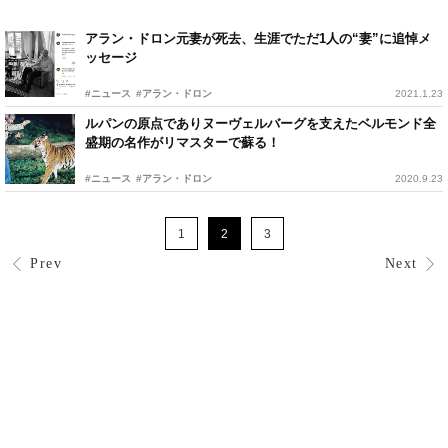
アラン・ドロン元妻が死去、生涯でただ1人の“妻”に追悼メ
ッセージ
#ニュース
#アラン・ドロン
2021.1.23
ルパンの原点でありヌーヴェルバーグを支えたベルモンド全
盛期の名作がリマスターで蘇る！
#ニュース
#アラン・ドロン
2020.9.23
1
2
3
Prev
Next