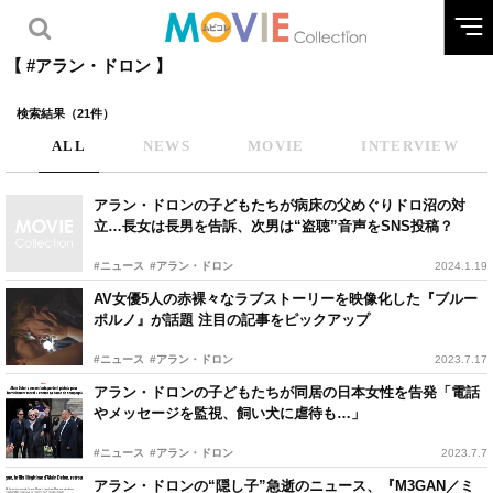
【 #アラン・ドロン 】
検索結果（21件）
ALL
NEWS
MOVIE
INTERVIEW
アラン・ドロンの子どもたちが病床の父めぐりドロ沼の対
立…長女は長男を告訴、次男は“盗聴”音声をSNS投稿？
#ニュース
#アラン・ドロン
2024.1.19
AV女優5人の赤裸々なラブストーリーを映像化した『ブルー
ポルノ』が話題 注目の記事をピックアップ
#ニュース
#アラン・ドロン
2023.7.17
アラン・ドロンの子どもたちが同居の日本女性を告発「電話
やメッセージを監視、飼い犬に虐待も…」
#ニュース
#アラン・ドロン
2023.7.7
アラン・ドロンの“隠し子”急逝のニュース、『M3GAN／ミ