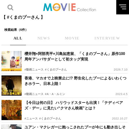
【 #くまのプーさん 】
検索結果（6件）
ALL
NEWS
MOVIE
INTERVIEW
櫻井翔×阿部亮平×川島如恵留、「くまのプーさん」原作100
周年アンバサダーとして初タッグ実現
#動画ニュース
#くまのプーさん
2026.7.10
香港、マカオで上映禁止に!? 野生化したプーによるいわくつ
きホラー、日本上陸！
#動画ニュース
#A・A・ルミン
2023.4.5
【今日は何の日】 ハリウッドスターも出演！「テディベア
ズ・デー」に見たい“クマさん映画”とは？
#ニュース
#くまのプーさん
2022.10.27
ユアン・マクレガーに抱っこされたプーが今にも動き出しそ