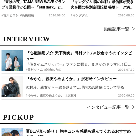
『冒険の夜』TAMA NEW WAVEグラン
『キングダム 魂の決戦』飛信隊が焚き
プリ受賞作が公開へ 『still dark』と同
火を囲む特別企画始動 秘蔵トーク満載
時上映決定
の“キングダムキャンプ”開催
#古川ヒロシ
#髙橋雄祐
2026.08.06
#キングダム
2026.08.06
動画記事一覧
INTERVIEW
『心配無用ノ介 天下御免』田村ツトム×沙倉ゆうのインタビ
ュー
『侍タイムスリッパー』ファンに贈る、まさかのドラマ化！田村ツトム×沙倉ゆうのが語る『心配無用ノ介』撮影秘話
#田村ツトム
#沙倉ゆうの
2026.07.30
『今から、親友やめようか。』沢村玲インタビュー
沢村玲、親友から一線を越えて…理想の恋愛像について語る
#今から、親友やめようか。
#沢村玲
2026.06.20
インタビュー記事一覧
PICKUP
夏BLが真っ盛り！ 胸キュンも感動も運んでくれるおすすめ