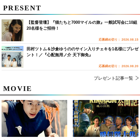
PRESENT
【監督登壇】『猫たちと7000マイルの旅』一般試写会に10組
20名様をご招待！
応募締め切り： 2026.08.15
田村ツトム＆沙倉ゆうののサイン入りチェキを1名様にプレゼ
ント！／『心配無用ノ介 天下御免』
応募締め切り： 2026.08.20
プレゼント記事一覧
MOVIE