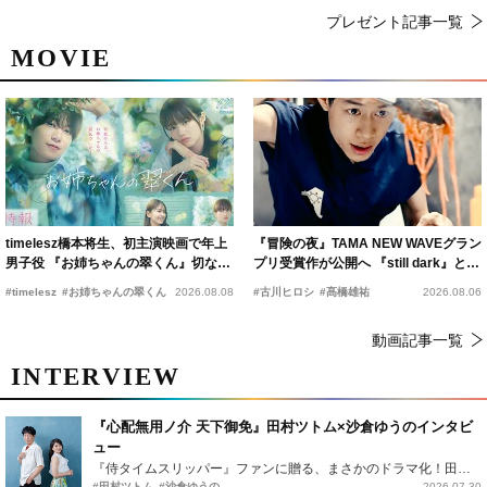
プレゼント記事一覧
MOVIE
timelesz橋本将生、初主演映画で年上
『冒険の夜』TAMA NEW WAVEグラン
男子役 『お姉ちゃんの翠くん』切ない
プリ受賞作が公開へ 『still dark』と同
恋の幕開けを予感
時上映決定
#timelesz
#お姉ちゃんの翠くん
2026.08.08
#古川ヒロシ
#髙橋雄祐
2026.08.06
動画記事一覧
INTERVIEW
『心配無用ノ介 天下御免』田村ツトム×沙倉ゆうのインタビ
ュー
『侍タイムスリッパー』ファンに贈る、まさかのドラマ化！田村ツトム×沙倉ゆうのが語る『心配無用ノ介』撮影秘話
#田村ツトム
#沙倉ゆうの
2026.07.30