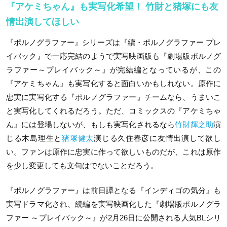
『アケミちゃん』も実写化希望！ 竹財と猪塚にも友
情出演してほしい
『ポルノグラファー』シリーズは『續・ポルノグラファー プレ
イバック』で一応完結のようで実写映画版も『劇場版ポルノグ
ラファー～プレイバック～』が完結編となっているが、この
『アケミちゃん』も実写化すると面白いかもしれない。原作に
忠実に実写化する『ポルノグラファー』チームなら、うまいこ
と実写化してくれるだろう。ただ、コミックスの『アケミちゃ
ん』には登場しないが、もしも実写化されるなら
竹財輝之助
演
じる木島理生と
猪塚健太
演じる久住春彦に友情出演して欲し
い。ファンは原作に忠実に作って欲しいものだが、これは原作
を少し変更しても文句はでないことだろう。
『ポルノグラファー』は前日譚となる『インディゴの気分』も
実写ドラマ化され、続編を実写映画化した『劇場版ポルノグラ
ファー ～プレイバック～』が2月26日に公開される人気BLシリ