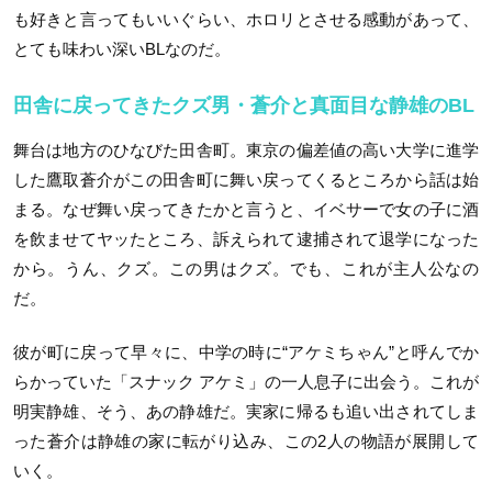
も好きと言ってもいいぐらい、ホロリとさせる感動があって、
とても味わい深いBLなのだ。
田舎に戻ってきたクズ男・蒼介と真面目な静雄のBL
舞台は地方のひなびた田舎町。東京の偏差値の高い大学に進学
した鷹取蒼介がこの田舎町に舞い戻ってくるところから話は始
まる。なぜ舞い戻ってきたかと言うと、イベサーで女の子に酒
を飲ませてヤッたところ、訴えられて逮捕されて退学になった
から。うん、クズ。この男はクズ。でも、これが主人公なの
だ。
彼が町に戻って早々に、中学の時に“アケミちゃん”と呼んでか
らかっていた「スナック アケミ」の一人息子に出会う。これが
明実静雄、そう、あの静雄だ。実家に帰るも追い出されてしま
った蒼介は静雄の家に転がり込み、この2人の物語が展開して
いく。