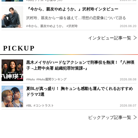
『今から、親友やめようか。』沢村玲インタビュー
沢村玲、親友から一線を越えて…理想の恋愛像について語る
#今から、親友やめようか。
#沢村玲
2026.06.20
インタビュー記事一覧
PICKUP
黒木メイサがハードなアクションで刑事役を熱演！『八神瑛
子 –上野中央署 組織犯罪対策課–』
#Hulu
#Hulu週間ランキング
2026.08.08
夏BLが真っ盛り！ 胸キュンも感動も運んでくれるおすすめ
ドラマ3選
#BL
#コントラスト
2026.08.07
ピックアップ記事一覧