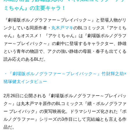
ミちゃん』の主要キャラ！
『劇場版ポルノグラファー～プレイバック～』と登場人物がリ
ンクしている同原作者・
丸木戸マキ
のBLコミックス『アケミち
ゃん』もオススメ！ 『アケミちゃん』は『劇場版ポルノグラフ
ァー～プレイバック～』の劇中に登場するキャラクター、静雄
という青年の物語で、アクの強い静雄の母親・春子も出てくる
読み応えのあるBLだ。
・『劇場版ポルノグラファー～プレイバック～』竹財輝之助×
猪塚健太インタビュー
2月26日に公開される『劇場版ポルノグラファー～プレイバッ
ク～』は丸木戸マキ原作のBLコミックス『續・ポルノグラファ
ー プレイバック』の実写映画化。ドラマシリーズ化された『ポ
ルノグラファー』シリーズの3作目にして完結編とも言える作
品だ。