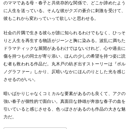
のママである母・春子と共依存的な関係で、どこか諦めたよう
に人生を送っている。そんな彼がクズの蒼介に刺激を受けて、
彼もこれから変わっていって欲しいと思わせる。
社会の片隅で生きる彼らが誰に知られるわけでもなく、ひっそ
りと人生を再生する物語がジーンと胸に染みる。波乱に満ちた
ドラマティックな展開があるわけではないけれど、心や過去に
傷を持つもの同士が寄り添い、ほんの少しの希望を持つ姿に読
む者も救われる作品だ。丸木戸の紡ぎ出すストーリーは『ポル
ノグラファー』しかり、仄暗いなかにほんのりとした光を感じ
させるのがいい。
暗いばかりじゃなくコミカルな要素があるのも良くて、アクの
強い春子が個性的で面白い。真面目な静雄が奔放な春子の血を
引いていると感じさせる、色っぽさがあるのも作品の大きな魅
力だ。