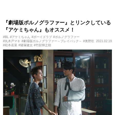
『劇場版ポルノグラファー』とリンクしている
『アケミちゃん』もオススメ！
#BL
#アケミちゃん
#ボーイズラブ
#ポルノグラファー
#丸木戸マキ
#劇場版ポルノグラファー～プレイバック～
#奥野壮
2021.02.19
#松本若菜
#猪塚健太
#竹財輝之助