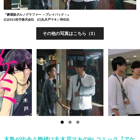
『劇場版ポルノグラファー ～プレイバック～』
(C)2021松竹株式会社 (C)丸木戸マキ／祥伝社
その他の写真はこちら（3）
木島が出会う静雄は丸木戸マキのBLコミック『アケ