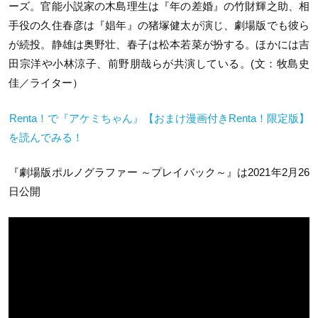
ーズ。官能小説家の木島理生は『年の差婚』の竹財輝之助、相
手役の久住春彦は『娼年』の猪塚健太が演じ、劇場版でも彼ら
が続投。静雄は奥野壮、春子は松本若菜が扮する。ほかには吉
田宗洋や小林涼子、前野朋哉らが共演している。(文：牧島史
佳／ライター）
Renta！で『アケミちゃん』【おまけ漫画付きRenta！限定版】
を読んでみる！
『劇場版ポルノグラファー ～プレイバック～』は2021年2月26
日公開