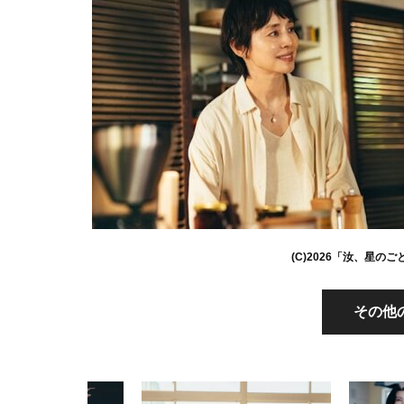
(C)2026「汝、星の
その他