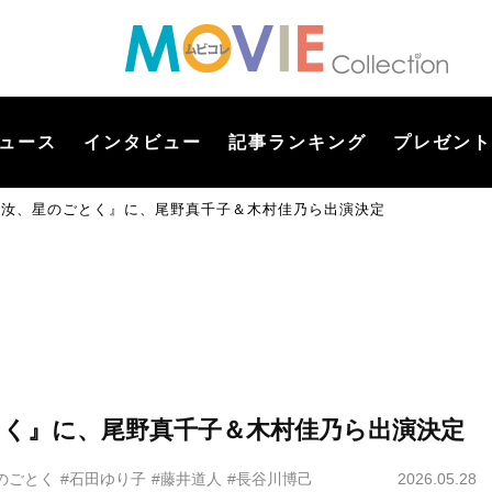
ュース
インタビュー
記事ランキング
プレゼント
『汝、星のごとく』に、尾野真千子＆木村佳乃ら出演決定
とく』に、尾野真千子＆木村佳乃ら出演決定
のごとく
#石田ゆり子
#藤井道人
#長谷川博己
2026.05.28