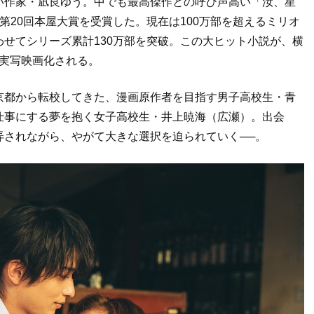
い作家・凪良ゆう。中でも最高傑作との呼び声高い「汝、星
第20回本屋大賞を受賞した。現在は100万部を超えるミリオ
せてシリーズ累計130万部を突破。この大ヒット小説が、横
り実写映画化される。
京都から転校してきた、漫画原作者を目指す男子高校生・青
仕事にする夢を抱く女子高校生・井上暁海（広瀬）。出会
弄されながら、やがて大きな選択を迫られていく──。