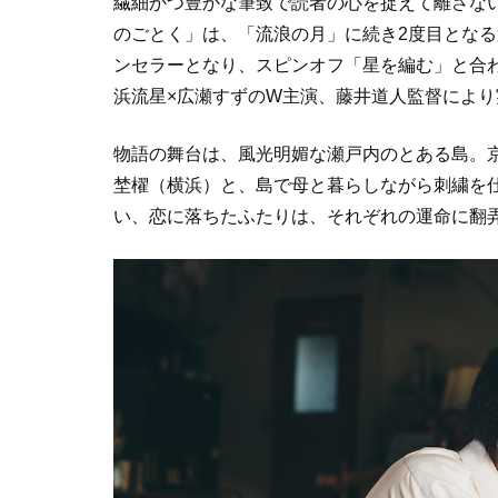
繊細かつ豊かな筆致で読者の心を捉えて離さな
のごとく」は、「流浪の月」に続き2度目となる
ンセラーとなり、スピンオフ「星を編む」と合わ
浜流星×広瀬すずのW主演、藤井道人監督によ
物語の舞台は、風光明媚な瀬戸内のとある島。
埜櫂（横浜）と、島で母と暮らしながら刺繍を
い、恋に落ちたふたりは、それぞれの運命に翻