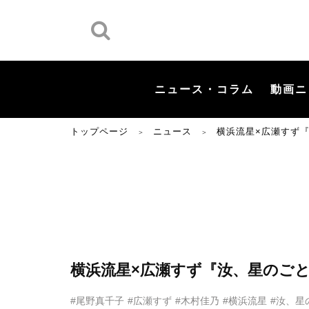
ニュース・コラム
動画ニ
トップページ
ニュース
横浜流星×広瀬すず
＞
＞
横浜流星×広瀬すず『汝、星のご
#尾野真千子
#広瀬すず
#木村佳乃
#横浜流星
#汝、星