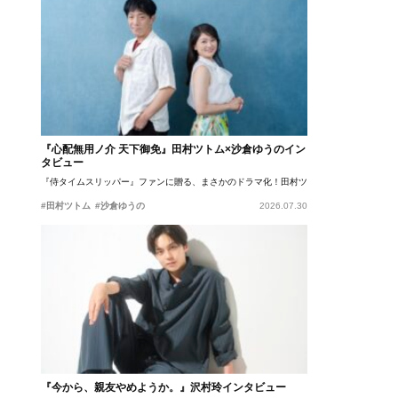
『心配無用ノ介 天下御免』田村ツトム×沙倉ゆうのイン
タビュー
『侍タイムスリッパー』ファンに贈る、まさかのドラマ化！田村ツトム×沙倉ゆうのが語
#田村ツトム
#沙倉ゆうの
2026.07.30
『今から、親友やめようか。』沢村玲インタビュー