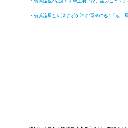
・横浜流星×広瀬すずW主演『汝、星のごとく
・横浜流星と広瀬すずが紡ぐ“運命の恋” 『汝