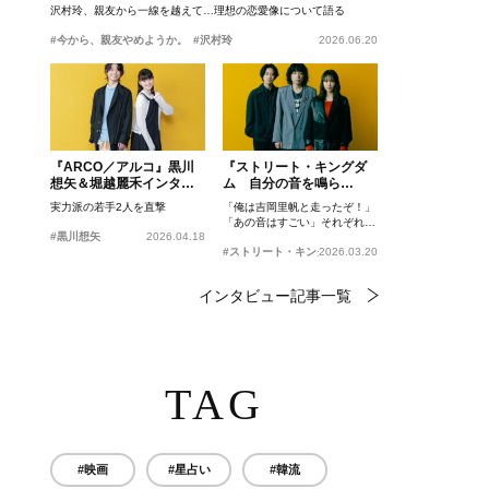
沢村玲、親友から一線を越えて…理想の恋愛像について語る
#今から、親友やめようか。
#沢村玲
2026.06.20
『ARCO／アルコ』黒川
『ストリート・キングダ
想矢＆堀越麗禾インタビ
ム 自分の音を鳴ら
ュー
せ。』峯田和伸、若葉竜
実力派の若手2人を直撃
「俺は吉岡里帆と走ったぞ！」
也、吉岡里帆インタビュ
「あの音はすごい」それぞれの
ー
#黒川想矢
2026.04.18
忘れがたいシーンとは？
#ストリート・キングダム 自分の音を鳴らせ。
2026.03.20
インタビュー記事一覧
TAG
#映画
#星占い
#韓流