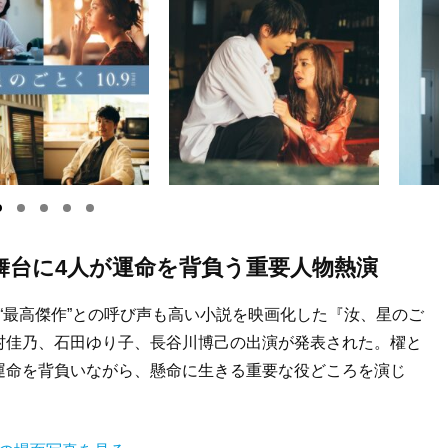
舞台に4人が運命を背負う重要人物熱演
“最高傑作”との呼び声も高い小説を映画化した『汝、星のご
村佳乃、石田ゆり子、長谷川博己の出演が発表された。櫂と
運命を背負いながら、懸命に生きる重要な役どころを演じ