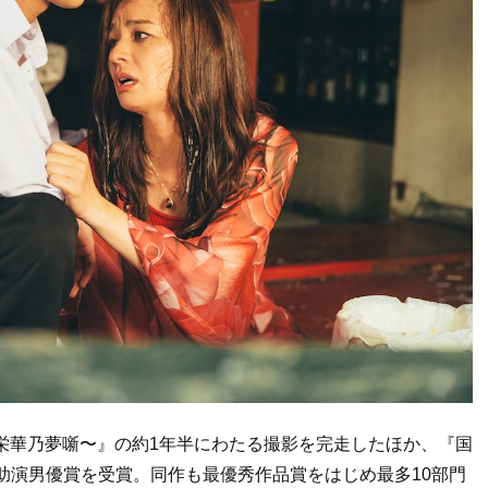
栄華乃夢噺〜』の約1年半にわたる撮影を完走したほか、『国
秀助演男優賞を受賞。同作も最優秀作品賞をはじめ最多10部門