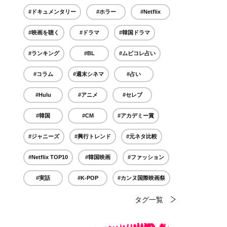
#ドキュメンタリー
#ホラー
#Netflix
#映画を聴く
#ドラマ
#韓国ドラマ
#ランキング
#BL
#ムビコレ占い
#コラム
#週末シネマ
#占い
#Hulu
#アニメ
#セレブ
#韓国
#CM
#アカデミー賞
#ジャニーズ
#興行トレンド
#元ネタ比較
#Netflix TOP10
#韓国映画
#ファッション
#実話
#K-POP
#カンヌ国際映画祭
タグ一覧