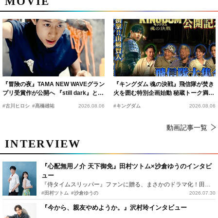
MOVIE
『冒険の夜』TAMA NEW WAVEグラン
『キングダム 魂の決戦』飛信隊が焚き
プリ受賞作が公開へ 『still dark』と同
火を囲む特別企画始動 秘蔵トーク満載
時上映決定
の“キングダムキャンプ”開催
#古川ヒロシ
#髙橋雄祐
2026.08.06
#キングダム
2026.08.06
動画記事一覧
INTERVIEW
『心配無用ノ介 天下御免』田村ツトム×沙倉ゆうのインタビ
ュー
『侍タイムスリッパー』ファンに贈る、まさかのドラマ化！田村ツトム×沙倉ゆうのが語る『心配無用ノ介』撮影秘話
#田村ツトム
#沙倉ゆうの
2026.07.30
『今から、親友やめようか。』沢村玲インタビュー