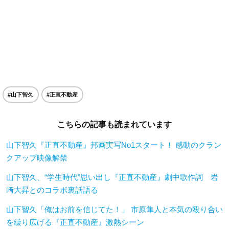
#山下智久
#正直不動産
こちらの記事も読まれています
山下智久『正直不動産』邦画実写No1スタート！ 感動のクラン
クアップ映像解禁
山下智久、“学生時代”思い出し『正直不動産』劇中歌作詞 岩
﨑大昇とのコラボ裏話語る
山下智久「俺はお前を信じてた！」 市原隼人と本気の殴り合い
を繰り広げる『正直不動産』激熱シーン