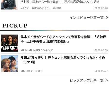
沢村玲、親友から一線を越えて…理想の恋愛像について語る
#今から、親友やめようか。
#沢村玲
2026.06.20
インタビュー記事一覧
PICKUP
黒木メイサがハードなアクションで刑事役を熱演！『八神瑛
子 –上野中央署 組織犯罪対策課–』
#Hulu
#Hulu週間ランキング
2026.08.08
夏BLが真っ盛り！ 胸キュンも感動も運んでくれるおすすめ
ドラマ3選
#BL
#コントラスト
2026.08.07
ピックアップ記事一覧