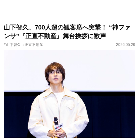
山下智久、700人超の観客席へ突撃！ “神ファ
ンサ”『正直不動産』舞台挨拶に歓声
#山下智久
#正直不動産
2026.05.29