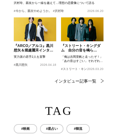
沢村玲、親友から一線を越えて…理想の恋愛像について語る
#今から、親友やめようか。
#沢村玲
2026.06.20
『ARCO／アルコ』黒川
『ストリート・キングダ
想矢＆堀越麗禾インタビ
ム 自分の音を鳴ら
ュー
せ。』峯田和伸、若葉竜
実力派の若手2人を直撃
「俺は吉岡里帆と走ったぞ！」
也、吉岡里帆インタビュ
「あの音はすごい」それぞれの
ー
#黒川想矢
2026.04.18
忘れがたいシーンとは？
#ストリート・キングダム 自分の音を鳴らせ。
2026.03.20
インタビュー記事一覧
TAG
#映画
#星占い
#韓流