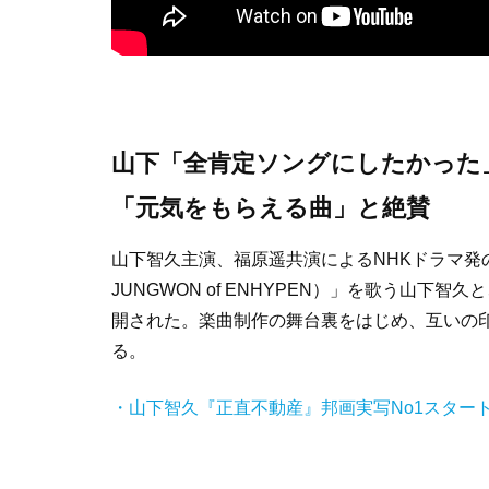
山下「全肯定ソングにしたかった」
「
元気をもらえる曲
」
と絶賛
山下智久主演、福原遥共演によるNHKドラマ発の
JUNGWON of ENHYPEN）」を歌う山下智
開された。楽曲制作の舞台裏をはじめ、互いの印
る。
・山下智久『正直不動産』邦画実写No1スター