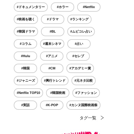
#ドキュメンタリー
#ホラー
#Netflix
#映画を聴く
#ドラマ
#ランキング
#韓国ドラマ
#BL
#ムビコレ占い
#コラム
#週末シネマ
#占い
#Hulu
#アニメ
#セレブ
#韓国
#CM
#アカデミー賞
#ジャニーズ
#興行トレンド
#元ネタ比較
#Netflix TOP10
#韓国映画
#ファッション
#実話
#K-POP
#カンヌ国際映画祭
タグ一覧