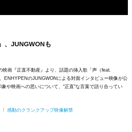
、JUNGWONも
映画『正直不動産』より、話題の挿入歌「声（feat.
久と、ENHYPENのJUNGWONによる対面インタビュー映像が公
象や映画への思いについて、“正直”な言葉で語り合ってい
ト！ 感動のクランクアップ映像解禁