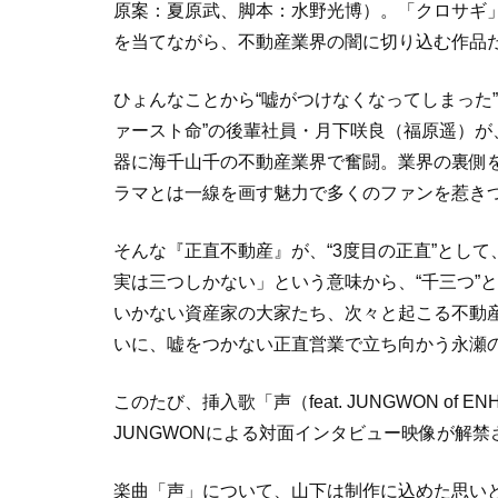
原案：夏原武、脚本：水野光博）。「クロサギ
を当てながら、不動産業界の闇に切り込む作品
ひょんなことから“嘘がつけなくなってしまった
ァースト命”の後輩社員・月下咲良（福原遥）
器に海千山千の不動産業界で奮闘。業界の裏側
ラマとは一線を画す魅力で多くのファンを惹き
そんな『正直不動産』が、“3度目の正直”とし
実は三つしかない」という意味から、“千三つ”
いかない資産家の大家たち、次々と起こる不動
いに、嘘をつかない正直営業で立ち向かう永瀬
このたび、挿入歌「声（feat. JUNGWON of
JUNGWONによる対面インタビュー映像が解禁
楽曲「声」について、山下は制作に込めた思い