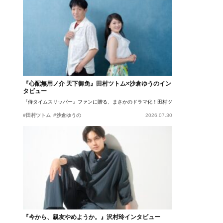
『心配無用ノ介 天下御免』田村ツトム×沙倉ゆうのイン
タビュー
『侍タイムスリッパー』ファンに贈る、まさかのドラマ化！田村ツトム×沙倉ゆうのが語
#田村ツトム
#沙倉ゆうの
2026.07.30
『今から、親友やめようか。』沢村玲インタビュー