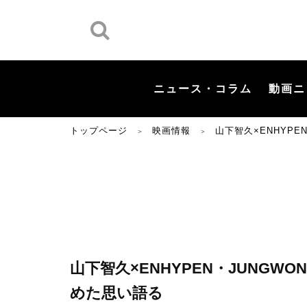
ニュース・コラム
動画ニ
トップページ
映画情報
山下智久×ENHYP
＞
＞
山下智久×ENHYPEN・JUNGW
めた思い語る