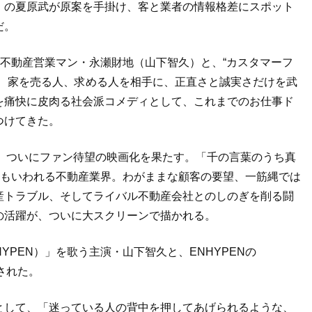
」の夏原武が原案を手掛け、客と業者の情報格差にスポット
だ。
”不動産営業マン・永瀬財地（山下智久）と、“カスタマーフ
が、家を売る人、求める人を相手に、正直さと誠実さだけを武
を痛快に皮肉る社会派コメディとして、これまでのお仕事ド
つけてきた。
て、ついにファン待望の映画化を果たす。「千の言葉のうち真
ともいわれる不動産業界。わがままな顧客の要望、一筋縄では
産トラブル、そしてライバル不動産会社とのしのぎを削る闘
の活躍が、ついに大スクリーンで描かれる。
 ENHYPEN）」を歌う主演・山下智久と、ENHYPENの
された。
として、「迷っている人の背中を押してあげられるような、