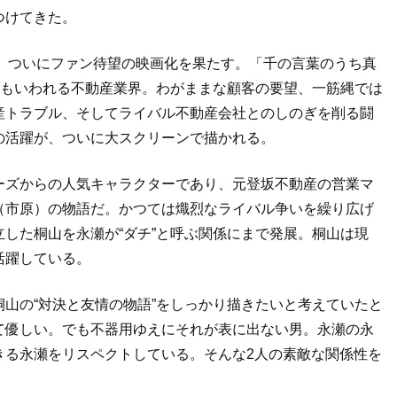
つけてきた。
て、ついにファン待望の映画化を果たす。「千の言葉のうち真
ともいわれる不動産業界。わがままな顧客の要望、一筋縄では
産トラブル、そしてライバル不動産会社とのしのぎを削る闘
の活躍が、ついに大スクリーンで描かれる。
ーズからの人気キャラクターであり、元登坂不動産の営業マ
（市原）の物語だ。かつては熾烈なライバル争いを繰り広げ
した桐山を永瀬が“ダチ”と呼ぶ関係にまで発展。桐山は現
活躍している。
山の“対決と友情の物語”をしっかり描きたいと考えていたと
て優しい。でも不器用ゆえにそれが表に出ない男。永瀬の永
きる永瀬をリスペクトしている。そんな2人の素敵な関係性を