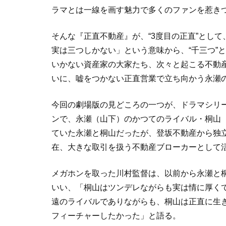
ラマとは一線を画す魅力で多くのファンを惹き
そんな『正直不動産』が、“3度目の正直”とし
実は三つしかない」という意味から、“千三つ”
いかない資産家の大家たち、次々と起こる不動
いに、嘘をつかない正直営業で立ち向かう永瀬
今回の劇場版の見どころの一つが、ドラマシリ
ンで、永瀬（山下）のかつてのライバル・桐山
ていた永瀬と桐山だったが、登坂不動産から独立
在、大きな取引を扱う不動産ブローカーとして
メガホンを取った川村監督は、以前から永瀬と桐
いい、「桐山はツンデレながらも実は情に厚く
遠のライバルでありながらも、桐山は正直に生
フィーチャーしたかった」と語る。