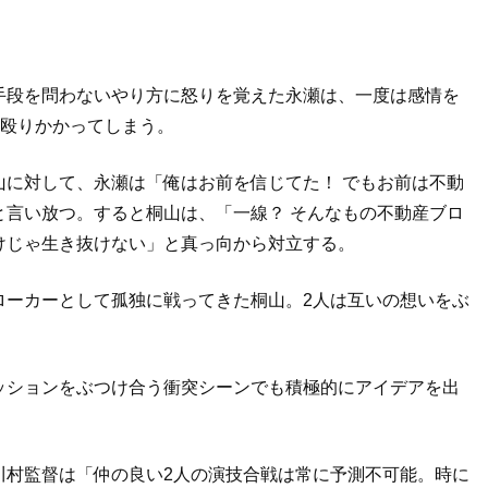
手段を問わないやり方に怒りを覚えた永瀬は、一度は感情を
に殴りかかってしまう。
山に対して、永瀬は「俺はお前を信じてた！ でもお前は不動
と言い放つ。すると桐山は、「一線？ そんなもの不動産ブロ
けじゃ生き抜けない」と真っ向から対立する。
ローカーとして孤独に戦ってきた桐山。2人は互いの想いをぶ
ッションをぶつけ合う衝突シーンでも積極的にアイデアを出
川村監督は「仲の良い2人の演技合戦は常に予測不可能。時に