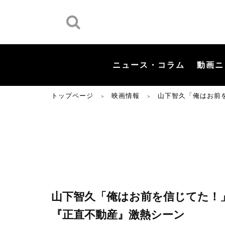
ニュース・コラム
動画ニ
トップページ
映画情報
山下智久「俺はお前
＞
＞
山下智久「俺はお前を信じてた！
『正直不動産』激熱シーン