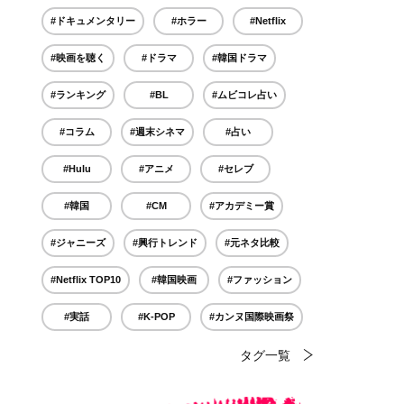
#ドキュメンタリー
#ホラー
#Netflix
#映画を聴く
#ドラマ
#韓国ドラマ
#ランキング
#BL
#ムビコレ占い
#コラム
#週末シネマ
#占い
#Hulu
#アニメ
#セレブ
#韓国
#CM
#アカデミー賞
#ジャニーズ
#興行トレンド
#元ネタ比較
#Netflix TOP10
#韓国映画
#ファッション
#実話
#K-POP
#カンヌ国際映画祭
タグ一覧