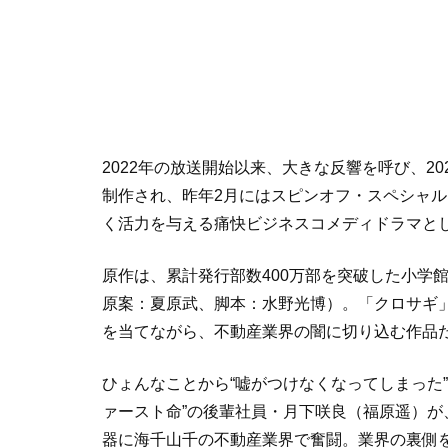
2022年の放送開始以来、大きな反響を呼び、2
制作され、昨年2月にはスピンオフ・スペシャ
く活力を与える痛快ビジネスコメディドラマと
原作は、累計発行部数400万部を突破した小学
原案：夏原武、脚本：水野光博）。「クロサギ
を当てながら、不動産業界の闇に切り込む作品
ひょんなことから“嘘がつけなくなってしまった
ァースト命”の後輩社員・月下咲良（福原遥）
器に海千山千の不動産業界で奮闘。業界の裏側