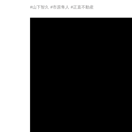
#山下智久
#市原隼人
#正直不動産