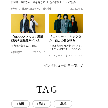
沢村玲、親友から一線を越えて…理想の恋愛像について語る
#今から、親友やめようか。
#沢村玲
2026.06.20
『ARCO／アルコ』黒川
『ストリート・キングダ
想矢＆堀越麗禾インタビ
ム 自分の音を鳴ら
ュー
せ。』峯田和伸、若葉竜
実力派の若手2人を直撃
「俺は吉岡里帆と走ったぞ！」
也、吉岡里帆インタビュ
「あの音はすごい」それぞれの
ー
#黒川想矢
2026.04.18
忘れがたいシーンとは？
#ストリート・キングダム 自分の音を鳴らせ。
2026.03.20
インタビュー記事一覧
TAG
#映画
#星占い
#韓流