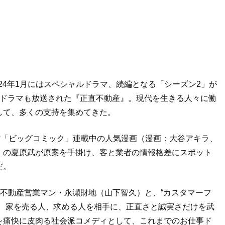
024年1月にはスペシャルドラマ、続編となる「シーズン2」が
ルドラマも放送された『正直不動産』。現代を生きる人々に働
して、多くの支持を集めてきた。
館「ビッグコミック」連載中の人気漫画（漫画：大谷アキラ、
」の夏原武が原案を手掛け、客と業者の情報格差にスポット
だ。
”不動産営業マン・永瀬財地（山下智久）と、“カスタマーフ
が、家を売る人、求める人を相手に、正直さと誠実さだけを武
を痛快に皮肉る社会派コメディとして、これまでのお仕事ド