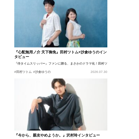
『心配無用ノ介 天下御免』田村ツトム×沙倉ゆうのイン
タビュー
『侍タイムスリッパー』ファンに贈る、まさかのドラマ化！田村ツトム×沙倉ゆうのが語
#田村ツトム
#沙倉ゆうの
2026.07.30
『今から、親友やめようか。』沢村玲インタビュー