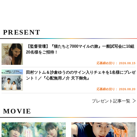
PRESENT
【監督登壇】『猫たちと7000マイルの旅』一般試写会に10組
20名様をご招待！
応募締め切り： 2026.08.15
田村ツトム＆沙倉ゆうののサイン入りチェキを1名様にプレゼ
ント！／『心配無用ノ介 天下御免』
応募締め切り： 2026.08.20
プレゼント記事一覧
MOVIE