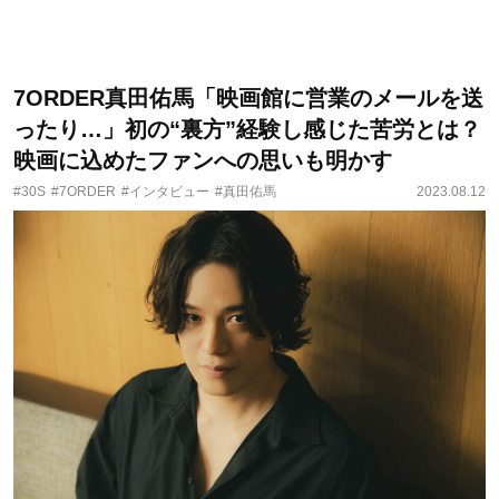
7ORDER真田佑馬「映画館に営業のメールを送
ったり…」初の“裏方”経験し感じた苦労とは？
映画に込めたファンへの思いも明かす
#30S
#7ORDER
#インタビュー
#真田佑馬
2023.08.12