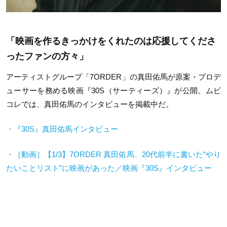
「映画を作るきっかけをくれたのは応援してくださ
ったファンの方々」
アーティストグループ「
7ORDER
」の真田佑馬が原案・プロデ
ューサーを務める映画『
30S
（サーティーズ）』が公開。ムビ
コレでは、真田佑馬のインタビューを掲載中だ。
・『
30S
』真田佑馬インタビュー
・［動画］【
1/3
】
7ORDER
真田佑馬、
20
代前半に書いた
“
やり
たいことリスト
”
に映画があった／映画『
30S
』インタビュー