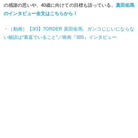
の感謝の思いや、
40
歳に向けての目標も語っている。
真田佑馬
のインタビュー全文はこちらから！
・［動画］【
3/3
】
7ORDER
真田佑馬、ガンコじじいにならな
い秘訣は
“
素直でいること
”
／映画『
30S
』インタビュー