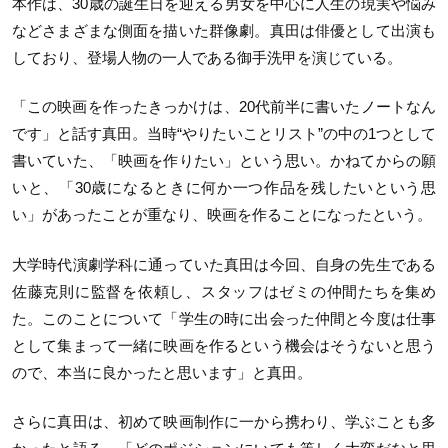
本作は、
30
歳の誕生日を迎える男女を中心に人生の現実や悩み
などさまざまな側面を描いた群像劇。真田は俳優として出演も
しており、登場人物の一人である御手洗甲を演じている。
「この映画を作ったきっかけは、
20
代前半に書いたノートなん
です」と話す真田。当時“やりたいことリスト”の中の
1
つとして
書いていた、「映画を作りたい」という思い。かねてからの願
いと、「
30
歳になるときに何か一つ作品を残したいという思
い」があったことが重なり、映画を作ることになったという。
大学時代演劇学科に通っていた真田は今回、自身の先生である
佐藤克則に監督を依頼し、スタッフはゼミの仲間たちを集め
た。このことについて「学生の時に出会った仲間と今度は仕事
として集まって一緒に映画を作るという機会はそうないと思う
ので、本当に良かったと思います」と真田。
さらに真田は、初めて映画制作に一から携わり、学ぶことも多