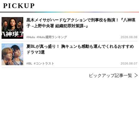
PICKUP
黒木メイサがハードなアクションで刑事役を熱演！『八神瑛
子 –上野中央署 組織犯罪対策課–』
#Hulu
#Hulu週間ランキング
2026.08.08
夏BLが真っ盛り！ 胸キュンも感動も運んでくれるおすすめ
ドラマ3選
#BL
#コントラスト
2026.08.07
ピックアップ記事一覧