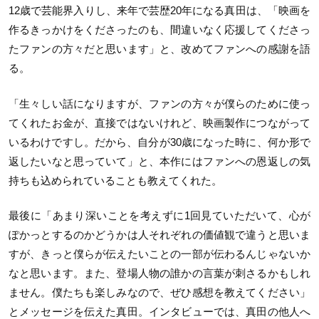
12
歳で芸能界入りし、来年で芸歴
20
年になる真田は、「映画を
作るきっかけをくださったのも、間違いなく応援してくださっ
たファンの方々だと思います」と、改めてファンへの感謝を語
る。
「生々しい話になりますが、ファンの方々が僕らのために使っ
てくれたお金が、直接ではないけれど、映画製作につながって
いるわけですし。だから、自分が
30
歳になった時に、何か形で
返したいなと思っていて」と、本作にはファンへの恩返しの気
持ちも込められていることも教えてくれた。
最後に「あまり深いことを考えずに
1
回見ていただいて、心が
ぽかっとするのかどうかは人それぞれの価値観で違うと思いま
すが、きっと僕らが伝えたいことの一部が伝わるんじゃないか
なと思います。また、登場人物の誰かの言葉が刺さるかもしれ
ません。僕たちも楽しみなので、ぜひ感想を教えてください」
とメッセージを伝えた真田。インタビューでは、真田の他人へ