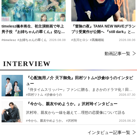
timelesz橋本将生、初主演映画で年上
『冒険の夜』TAMA NEW WAVEグラン
男子役 『お姉ちゃんの翠くん』切ない
プリ受賞作が公開へ 『still dark』と同
恋の幕開けを予感
時上映決定
#timelesz
#お姉ちゃんの翠くん
2026.08.08
#古川ヒロシ
#髙橋雄祐
2026.08.06
動画記事一覧
INTERVIEW
『心配無用ノ介 天下御免』田村ツトム×沙倉ゆうのインタビ
ュー
『侍タイムスリッパー』ファンに贈る、まさかのドラマ化！田村ツトム×沙倉ゆうのが語る『心配無用ノ介』撮影秘話
#田村ツトム
#沙倉ゆうの
2026.07.30
『今から、親友やめようか。』沢村玲インタビュー
沢村玲、親友から一線を越えて…理想の恋愛像について語る
#今から、親友やめようか。
#沢村玲
2026.06.20
インタビュー記事一覧