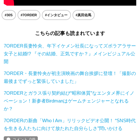
#30S
#7ORDER
#インタビュー
#真田佑馬
こちらの記事も読まれています
7ORDER長妻怜央、年下イケメン社長になってズボラアラサー
女子と結婚!? 『その結婚、正気ですか？』メインビジュアル公
開
7ORDER・長妻怜央が初主演映画の舞台挨拶に登壇！「撮影の
最後までずっと緊張していました」
7ORDERとガラス張り契約結び“昭和体質”なエンタメ界にイノ
ベーション！新参者Birdmanはゲームチェンジャーとなれる
か？
7ORDERの新曲「Who I Am」リリックビデオ公開！ “SNS時代
を生きる人たちに向けて放たれた自分らしさ”問いかける