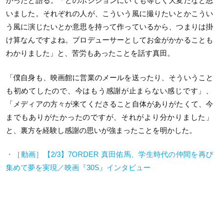
かったと語る。「どのポジションにいても等しく大変だなと思
いました。それぞれの人が、こういう風に撮りたいとかこうい
う風に演じたいとか意思を持って作っているから、つまりは掛
け算なんですよね。プロデューサーとしてお金がかかることも
わかりました」と、苦労もあったことを話す真田。
「僕自身も、映画館に営業のメールを送ったり、そういうこと
も初めてしたので、今はもう感謝が止まらない感じです」、
「メディアの方々が来てくださること自体がありがたくて、今
までもありがたかったのですが、それがより分かりました」
と、裏方を経験し感謝の思いが強まったことを明かした。
・［動画］【
2/3
】
7ORDER
真田佑馬、学生時代の仲間を再び
集めて夢を実現／映画『
30S
』インタビュー