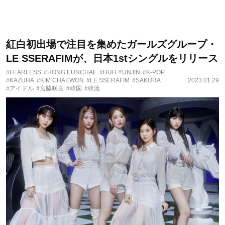
紅白初出場で注目を集めたガールズグループ・
LE SSERAFIMが、日本1stシングルをリリース
#FEARLESS
#HONG EUNCHAE
#HUH YUNJIN
#K-POP
#KAZUHA
#KIM CHAEWON
#LE SSERAFIM
#SAKURA
2023.01.29
#アイドル
#宮脇咲良
#韓国
#韓流