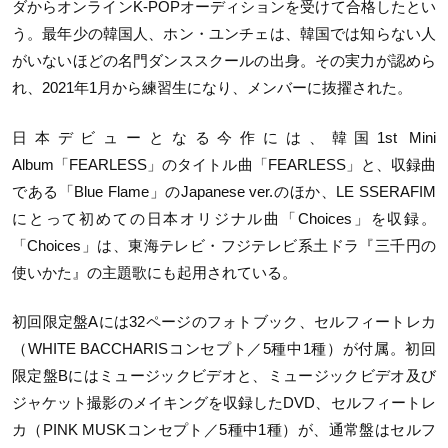
ダからオンラインK-POPオーディションを受けて合格したとい
う。最年少の韓国人、ホン・ユンチェは、韓国では知らない人
がいないほどの名門ダンススクールの出身。その実力が認めら
れ、2021年1月から練習生になり、メンバーに抜擢された。
日本デビューとなる今作には、韓国1st Mini
Album「FEARLESS」のタイトル曲「FEARLESS」と、収録曲
である「Blue Flame」のJapanese ver.のほか、LE SSERAFIM
にとって初めての日本オリジナル曲「Choices」を収録。
「Choices」は、東海テレビ・フジテレビ系土ドラ『三千円の
使いかた』の主題歌にも起用されている。
初回限定盤Aには32ページのフォトブック、セルフィートレカ
（WHITE BACCHARISコンセプト／5種中1種）が付属。初回
限定盤Bにはミュージックビデオと、ミュージックビデオ及び
ジャケット撮影のメイキングを収録したDVD、セルフィートレ
カ（PINK MUSKコンセプト／5種中1種）が、通常盤はセルフ