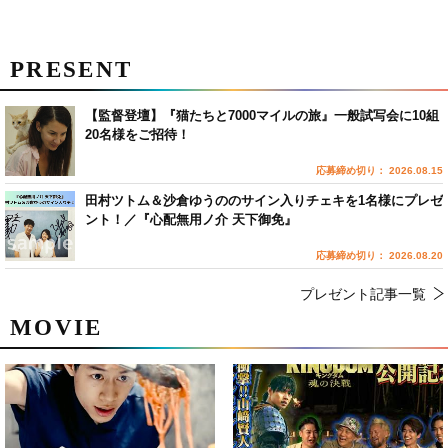
PRESENT
【監督登壇】『猫たちと7000マイルの旅』一般試写会に10組
20名様をご招待！
応募締め切り： 2026.08.15
田村ツトム＆沙倉ゆうののサイン入りチェキを1名様にプレゼ
ント！／『心配無用ノ介 天下御免』
応募締め切り： 2026.08.20
プレゼント記事一覧
MOVIE