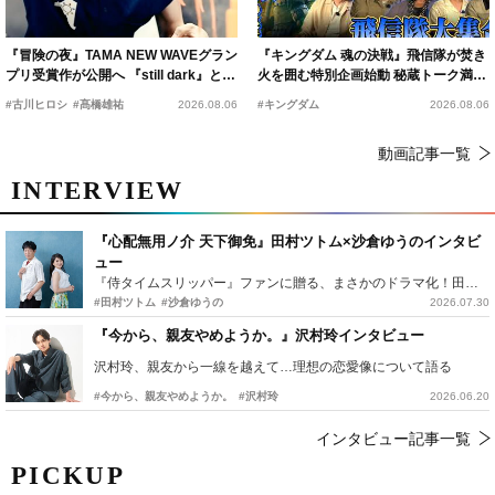
『冒険の夜』TAMA NEW WAVEグラン
『キングダム 魂の決戦』飛信隊が焚き
プリ受賞作が公開へ 『still dark』と同
火を囲む特別企画始動 秘蔵トーク満載
時上映決定
の“キングダムキャンプ”開催
#古川ヒロシ
#髙橋雄祐
2026.08.06
#キングダム
2026.08.06
動画記事一覧
INTERVIEW
『心配無用ノ介 天下御免』田村ツトム×沙倉ゆうのインタビ
ュー
『侍タイムスリッパー』ファンに贈る、まさかのドラマ化！田村ツトム×沙倉ゆうのが語る『心配無用ノ介』撮影秘話
#田村ツトム
#沙倉ゆうの
2026.07.30
『今から、親友やめようか。』沢村玲インタビュー
沢村玲、親友から一線を越えて…理想の恋愛像について語る
#今から、親友やめようか。
#沢村玲
2026.06.20
インタビュー記事一覧
PICKUP