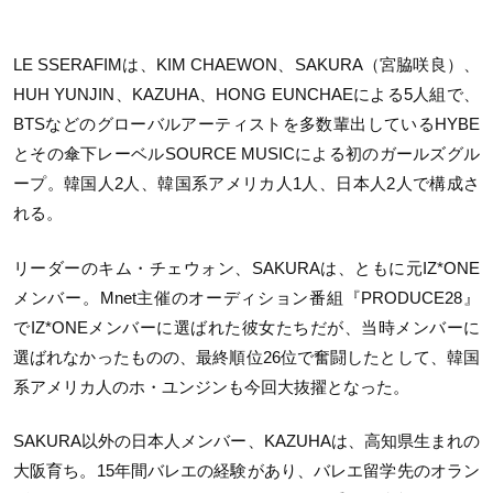
LE SSERAFIMは、KIM CHAEWON、SAKURA
（宮脇咲良）
、
HUH YUNJIN、KAZUHA、HONG EUNCHAEによる5人組で、
BTSなどのグローバルアーティストを多数輩出しているHYBE
とその傘下レーベルSOURCE MUSICによる初のガールズグル
ープ。韓国人2人、韓国系アメリカ人1人、日本人2人で構成さ
れる。
リーダーのキム・チェウォン、SAKURAは、ともに元IZ*ONE
メンバー。Mnet主催のオーディション番組『PRODUCE28』
でIZ*ONEメンバーに選ばれた彼女たちだが、当時メンバーに
選ばれなかったものの、最終順位26位で奮闘したとして、韓国
系アメリカ人のホ・ユンジンも今回大抜擢となった。
SAKURA以外の日本人メンバー、KAZUHAは、高知県生まれの
大阪育ち。15年間バレエの経験があり、バレエ留学先のオラン