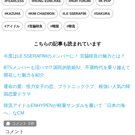
#FEARLESS
#HONG EUNCHAE
#HUH YUNJIN
#K-POP
#KAZUHA
#KIM CHAEWON
#LE SSERAFIM
#SAKURA
#アイドル
#宮脇咲良
#韓国
#韓流
こちらの記事も読まれています
今度はLE SSERAFIMのメンバーに！ 宮脇咲良の魅力とは？
BTSメンバーも沼ハマ!? 国民的歌姫IU、不遇時代を乗り越えて
開花した魅力を紹介
運命の愛、怪力女子の恋、プラトニックラブ、根強い人気の韓
国恋愛ドラマ
韓流アイドルENHYPENが軽量サンダルを履いて「日本の海
へ」なCM